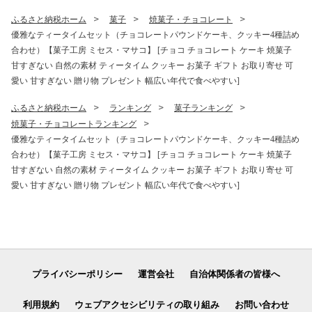
家庭用 贈答用]
ふるさと納税ホーム
菓子
焼菓子・チョコレート
優雅なティータイムセット（チョコレートパウンドケーキ、クッキー4種詰め
合わせ）【菓子工房 ミセス・マサコ】 [チョコ チョコレート ケーキ 焼菓子
甘すぎない 自然の素材 ティータイム クッキー お菓子 ギフト お取り寄せ 可
愛い 甘すぎない 贈り物 プレゼント 幅広い年代で食べやすい]
ふるさと納税ホーム
ランキング
菓子ランキング
焼菓子・チョコレートランキング
優雅なティータイムセット（チョコレートパウンドケーキ、クッキー4種詰め
合わせ）【菓子工房 ミセス・マサコ】 [チョコ チョコレート ケーキ 焼菓子
甘すぎない 自然の素材 ティータイム クッキー お菓子 ギフト お取り寄せ 可
愛い 甘すぎない 贈り物 プレゼント 幅広い年代で食べやすい]
プライバシーポリシー
運営会社
自治体関係者の皆様へ
利用規約
ウェブアクセシビリティの取り組み
お問い合わせ