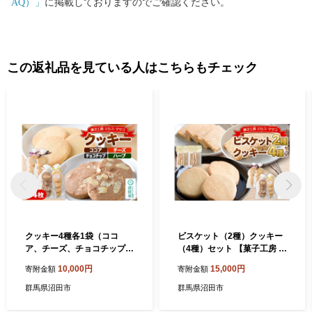
AQ）」
に掲載しておりますのでご確認ください。
この返礼品を見ている人はこちらもチェック
クッキー4種各1袋（ココ
ビスケット（2種）クッキー
ア、チーズ、チョコチップ、
（4種）セット 【菓子工房 ミ
ハーブ） 【菓子工房 ミセ
セス・マサコ】 [ビスケット
10,000円
15,000円
寄附金額
寄附金額
ス・マサコ】 [クッキー お菓
クッキー お菓子 ギフト お取
子 ギフト お取り寄せ 可愛い
り寄せ 可愛い 甘すぎない 贈
群馬県沼田市
群馬県沼田市
甘すぎない 贈り物 プレゼン
り物 プレゼント 幅広い年代
ト 幅広い年代で食べやすい]
で食べやすい]