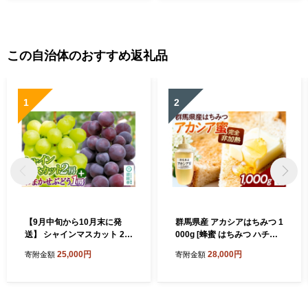
この自治体のおすすめ返礼品
1
2
【9月中旬から10月末に発
群馬県産 アカシアはちみつ 1
送】 シャインマスカット 2房
000g [蜂蜜 はちみつ ハチミ
と おまかせぶどう 1房 セッ
ツ 国産 アカシア アカシヤ さ
25,000円
28,000円
寄附金額
寄附金額
ト （計約1.3kg～2kg） 詰め
っぱりとした甘さ 沼田市 群
合わせ 永井農園 [葡萄 ぶどう
馬県]
ブドウ シャインマスカット
巨峰 ピオーネ 黄玉 おししい