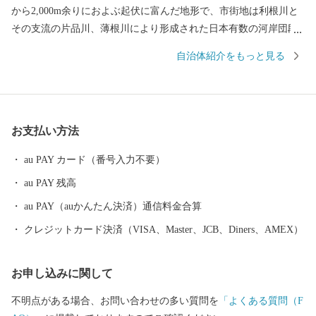
から2,000m余りにおよぶ起伏に富んだ地形で、市街地は利根川と
その支流の片品川、薄根川により形成された日本有数の河岸団段
丘上に広がっています。歴史的には真田氏ゆかりの城下町として
自治体紹介をもっと見る
栄え、「沼田城址」をはじめ史跡や文化財が数多く残っていま
す。また、神が開いた伝説の「老神温泉」や白沢高原温泉、日本
の滝百選にも選ばれた「吹割の滝」、四季折々の自然が楽しめる
「玉原高原」などの豊かな自然が魅力です。 『一年中フルーツが
お支払い方法
楽しめます』 昼夜の寒暖差の大きい気候が育むフルーツや野菜、
食味の良い米の産地で、特に観光農園が多く、いちご、さくらん
au PAY カード（番号入力不要）
ぼ、ブルーベリー、プルーン、ぶどう、りんごなど年間を通して
au PAY 残高
フルーツ狩りを楽しむことができます。 『沼田市最大のお祭り 沼
田まつり』 町みこしや子供みこし、まんど行列、千人おどり、神
au PAY（auかんたん決済）通信料金合算
社みこしなどが華麗で勇壮に練り歩き、女性だけで担ぐ天狗みこ
クレジットカード決済（VISA、Master、JCB、Diners、AMEX）
しがまつりに華を添え、その姿は圧巻です。
お申し込みに関して
不明点がある場合、お問い合わせの多い質問を
「よくある質問（F