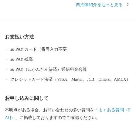
巻温泉郷があります。周辺は県立自然公園に指定され、立ちのぼ
自治体紹介をもっと見る
る湯けむりと深山の緑、目の前を流れる清流が、情緒豊かな風景
を醸し出します。 また、宮沢賢治や萬鉄五郎などの世界的に知ら
れる先人を輩出するとともに、早池峰神楽や鹿踊りなどの郷土芸
能、日本三大杜氏のひとつ南部杜氏、さき織り、ホームスパン等
お支払い方法
の優れた技術が多く伝えられています。さらに、岩手県内唯一の
花巻空港があり、東北新幹線新花巻駅や東北自動車道、東北横断
au PAY カード（番号入力不要）
自動車道などの高速交通網が整備されるなど、北東北の高速交通
au PAY 残高
網の結節点という極めて恵まれた拠点性を有しています。
au PAY（auかんたん決済）通信料金合算
クレジットカード決済（VISA、Master、JCB、Diners、AMEX）
お申し込みに関して
不明点がある場合、お問い合わせの多い質問を
「よくある質問（F
AQ）」
に掲載しておりますのでご確認ください。