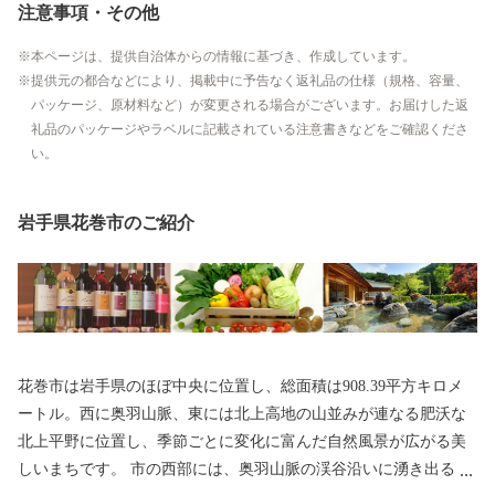
注意事項・その他
本ページは、提供自治体からの情報に基づき、作成しています。
提供元の都合などにより、掲載中に予告なく返礼品の仕様（規格、容量、
パッケージ、原材料など）が変更される場合がございます。お届けした返
礼品のパッケージやラベルに記載されている注意書きなどをご確認くださ
い。
岩手県花巻市のご紹介
花巻市は岩手県のほぼ中央に位置し、総面積は908.39平方キロメ
ートル。西に奥羽山脈、東には北上高地の山並みが連なる肥沃な
北上平野に位置し、季節ごとに変化に富んだ自然風景が広がる美
しいまちです。 市の西部には、奥羽山脈の渓谷沿いに湧き出る花