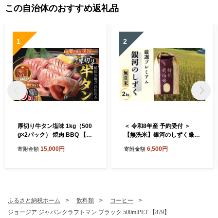
この自治体のおすすめ返礼品
1
2
厚切り牛タン塩味 1kg（500
＜ 令和8年産 予約受付 ＞
g×2パック） 焼肉 BBQ 【76
【無洗米】銀河のしずく厳選
7】
プレミアム（減農薬・減化学
15,000円
6,500円
寄附金額
寄附金額
肥料）2kg 【2083】
ふるさと納税ホーム
飲料類
コーヒー
ジョージア ジャパンクラフトマン ブラック 500mlPET 【879】