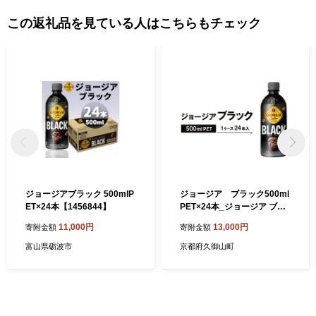
この返礼品を見ている人はこちらもチェック
ジョージアブラック 500mlP
ジョージア ブラック500ml
ET×24本【1456844】
PET×24本_ジョージア ブラ
ック コーヒー 珈琲 コーヒー
11,000円
13,000円
寄附金額
寄附金額
飲料 無糖 ブラックコーヒー
ペットボトル 500ml 24本 ケ
富山県砺波市
京都府久御山町
ース 美味しい 送料無料【10
40689】