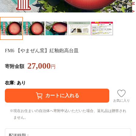
FM6 【やまぜん窯】紅釉鉋高台皿
27,000
寄附金額
円
在庫: あり
お気に入り
現在お住まいの自治体へ寄附申込いただいた場合、返礼品は贈答され
ません。
配送時期：