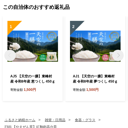
この自治体のおすすめ返礼品
1
2
AJ5 【天空の一膳】東峰村
AJ1 【天空の一膳】東峰村
産 令和8年産 恵つくし 450ｇ
産 令和8年産 夢つくし 450ｇ
1,500円
1,500円
寄附金額
寄附金額
ふるさと納税ホーム
雑貨・日用品
食器・グラス
FM6 【やまぜん窯】紅釉鉋高台皿