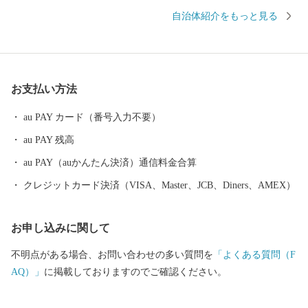
て暮らせる住環境の整備を推進しながら、豊かな地域づくりにな
自治体紹介をもっと見る
お一層努めてまいります。 東峰村は、平成２９年７月５日に発
生した九州北部豪雨により甚大な被害にあい、尊い人命・家屋や
農地も失われ、自然豊かな山里の環境が一変しました。そのよう
な中、全国より温かいご支援をいただき心より感謝申し上げま
お支払い方法
す。
au PAY カード（番号入力不要）
au PAY 残高
au PAY（auかんたん決済）通信料金合算
クレジットカード決済（VISA、Master、JCB、Diners、AMEX）
お申し込みに関して
不明点がある場合、お問い合わせの多い質問を
「よくある質問（F
AQ）」
に掲載しておりますのでご確認ください。