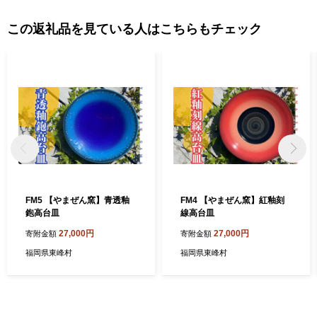
この返礼品を見ている人はこちらもチェック
FM5 【やまぜん窯】青透釉
FM4 【やまぜん窯】紅釉刻
鉋高台皿
線高台皿
27,000円
27,000円
寄附金額
寄附金額
福岡県東峰村
福岡県東峰村