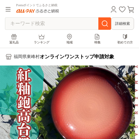
Pontaポイントでふるさと納税
詳細検索
返礼品
ランキング
地域
特集
初めての方
オンラインワンストップ申請対象
福岡県東峰村