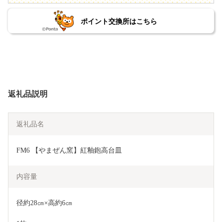
ポイント交換所はこちら
返礼品説明
返礼品名
FM6 【やまぜん窯】紅釉鉋高台皿
内容量
径約28㎝×高約6㎝