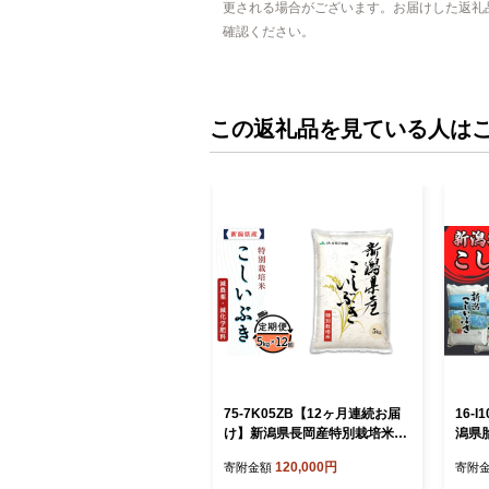
更される場合がございます。お届けした返礼
確認ください。
この返礼品を見ている人は
75-7K05ZB【12ヶ月連続お届
16-
け】新潟県長岡産特別栽培米こ
潟県
しいぶき5kg【2026年8月発送
（5k
120,000円
寄附金額
寄附
開始】