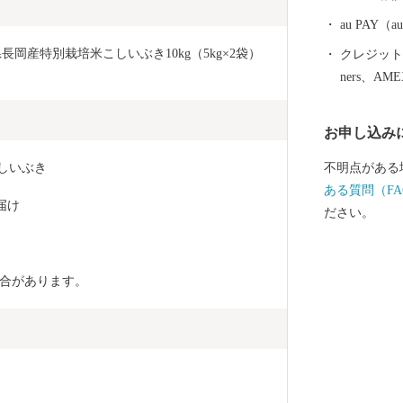
ふるさと納税
au PAY
県長岡産特別栽培米こしいぶき10kg（5kg×2袋）
クレジットカ
ners、AM
お申し込み
しいぶき
不明点がある
ある質問（FA
お届け
ださい。
合があります。