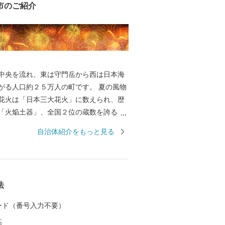
市のご紹介
中央を流れ、東は守門岳から西は日本海
る人口約２５万人の町です。 夏の風物
花火は「日本三大花火」に数えられ、歴
「火焔土器」、全国２位の蔵数を誇る日
野菜などの食の名産品、海外からも買い
自治体紹介をもっと見る
ている錦鯉、豊かな自然を生かした風光
ど、さまざまな特色と文化を持った個性
されています。 さらに、うまい米
シヒカリ」は、長岡市が発祥。化学肥料
法
した特別栽培米の生産量は全国トップク
 カード（番号入力不要）
た長岡自慢の品をご用意しました。ぜひ
高