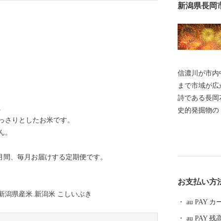
新潟県長岡
信濃川が市内
まで市域が広が
詩である長岡
。
史的発掘物の
っさりとしたお米です。
本酒や、長岡
ん。
付けが増加し
明媚な棚田な
ヶ月間、毎月お届けする定期便です。
豊かなエリアが包括
の代名詞「コ
お支払い方
や農薬を減ら
7年 新潟県産米 新潟米 こしいぶき
ラスです。 お礼の品には色もつやも最高のコシヒカリ
au PAY
をはじめとし
au PAY 残