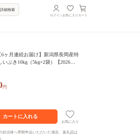
詳細検索
ログイン
お気に入り
カート
方
06B【6ヶ月連続お届け】新潟県長岡産特
ぶき10kg（5kg×2袋）【2026年8
】
0
円
お気に入り
の自治体へ寄附申込いただいた場合、返礼品は
ん。