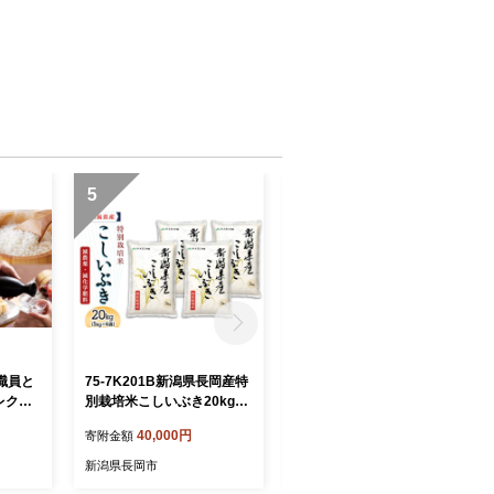
5
6
職員と
75-7K201B新潟県長岡産特
75-7K10ZB【12ヶ月連続お
レクト
別栽培米こしいぶき20kg
届け】新潟県長岡産特別栽
（5kg×4袋）【2026年8月
培米こしいぶき10kg（5kg×
40,000円
240,000円
寄附金額
寄附金額
発送】
2袋）【2026年8月発送開
始】
新潟県長岡市
新潟県長岡市