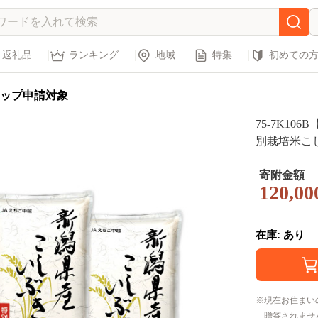
返礼品
ランキング
地域
特集
初めての
ップ申請対象
75-7K1
別栽培米こしい
月発送開始
寄附金額
120,00
在庫: あり
現在お住まい
贈答されませ