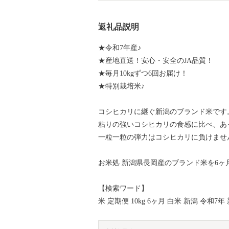
返礼品説明
★令和7年産♪
★産地直送！安心・安全のJA品質！
★毎月10kgずつ6回お届け！
★特別栽培米♪
コシヒカリに継ぐ新潟のブランド米です
粘りの強いコシヒカリの食感に比べ、あ
一粒一粒の弾力はコシヒカリに負けませ
お米処 新潟県長岡産のブランド米を6
【検索ワード】
米 定期便 10kg 6ヶ月 白米 新潟 令和