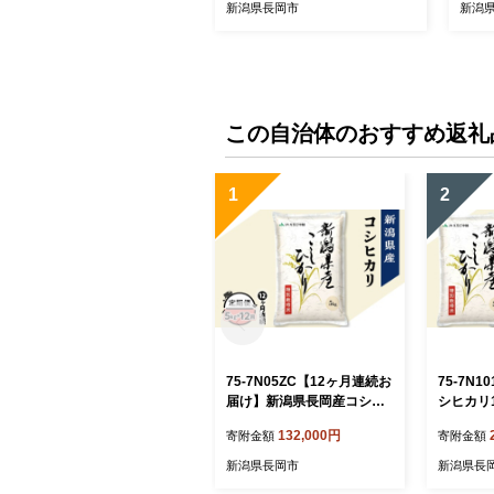
新潟県長岡市
新潟
この自治体のおすすめ返礼
1
2
75-7N05ZC【12ヶ月連続お
75-7N
届け】新潟県長岡産コシヒ
シヒカリ
カリ5kg（特別栽培米）【2
米）【20
132,000円
寄附金額
寄附金額
026年8月下旬発送開始】
送】
新潟県長岡市
新潟県長