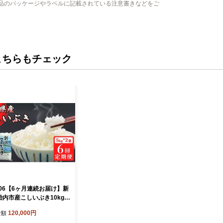
品のパッケージやラベルに記載されている注意書きなどをご
こちらもチェック
I106【6ヶ月連続お届け】新
胎内市産こしいぶき10kg
g×2袋）
120,000円
金額