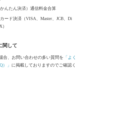
で長岡を応援してください！
（auかんたん決済）通信料金合算
ード決済（VISA、Master、JCB、Di
EX）
に関して
場合、お問い合わせの多い質問を
「よく
Q）」
に掲載しておりますのでご確認く