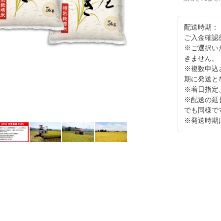
配送時期：
ご入金確認後
※ご選択い
きません。
※複数申込
期に発送と
※着日指定
※配送の延
でも同様で
※発送時期