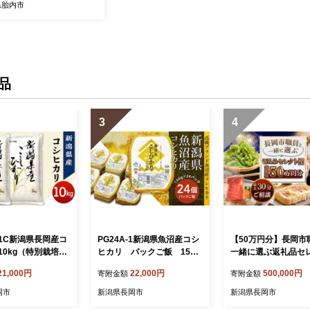
県胎内市
品
3
4
101C新潟県長岡産コ
PG24A-1新潟県魚沼産コシ
【50万円分】長岡市
10kg（特別栽培
ヒカリ パックご飯 150g
一緒に選ぶ返礼品セ
26年8月下旬発
×24パック
便
21,000円
22,000円
500,000円
寄附金額
寄附金額
岡市
新潟県長岡市
新潟県長岡市