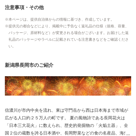
注意事項・その他
本ページは、提供自治体からの情報に基づき、作成しています。
提供元の都合などにより、掲載中に予告なく返礼品の仕様（規格、容量、
パッケージ、原材料など）が変更される場合がございます。お届けした返
礼品のパッケージやラベルに記載されている注意書きなどをご確認くださ
い。
新潟県長岡市のご紹介
信濃川が市内中央を流れ、東は守門岳から西は日本海まで市域が
広がる人口約２５万人の町です。 夏の風物詩である長岡花火は
「日本三大花火」に数えられ、歴史的発掘物の「火焔土器」、全
国２位の蔵数を誇る日本酒や、長岡野菜などの食の名産品、海外