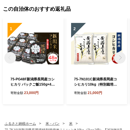
この自治体のおすすめ返礼品
1
2
75-PG48F新潟県長岡産コシ
75-7N101C新潟県長岡産コ
ヒカリ パックご飯150g×48
シヒカリ10kg（特別栽培
個（特別栽培米）
米）【2026年8月下旬発送】
23,000円
21,000円
寄附金額
寄附金額
ふるさと納税ホーム
米・パン
米
75-7K101B新潟県長岡産特別栽培米こしいぶき10kg（5kg×2袋）【2026年8月