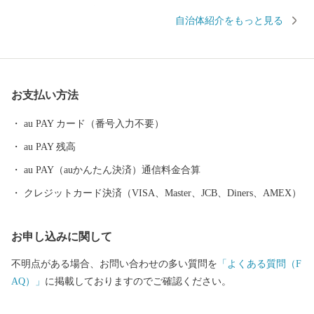
からも買い付けが増加している錦鯉、豊かな自然を生かした風光
自治体紹介をもっと見る
明媚な棚田など、さまざまな特色と文化を持った個性豊かなエリ
アが包括されています。 さらに、うまい米の代名詞「コシヒカ
リ」は、長岡市が発祥。化学肥料や農薬を減らした特別栽培米の
生産量は全国トップクラスです。 お礼の品には色もつやも最高の
お支払い方法
コシヒカリをはじめとした長岡自慢の品をご用意しました。ぜひ
ふるさと納税で長岡を応援してください！
au PAY カード（番号入力不要）
au PAY 残高
au PAY（auかんたん決済）通信料金合算
クレジットカード決済（VISA、Master、JCB、Diners、AMEX）
お申し込みに関して
不明点がある場合、お問い合わせの多い質問を
「よくある質問（F
AQ）」
に掲載しておりますのでご確認ください。