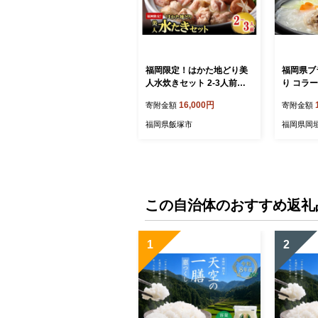
福岡限定！はかた地どり美
福岡県ブ
人水炊きセット 2-3人前【A
り コラ
6-024】
ット 2～
16,000円
寄附金額
寄附金額
福岡県飯塚市
福岡県岡
この自治体のおすすめ返礼
1
2