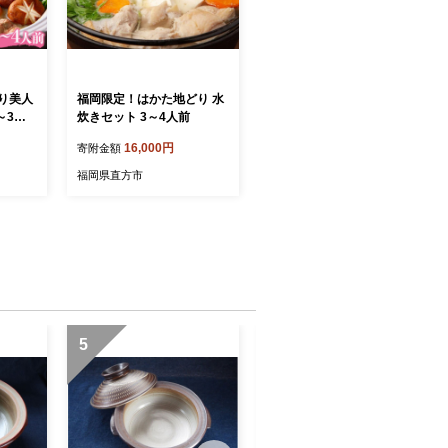
り美人
福岡限定！はかた地どり 水
～3人
炊きセット 3～4人前
16,000円
寄附金額
福岡県直方市
5
6