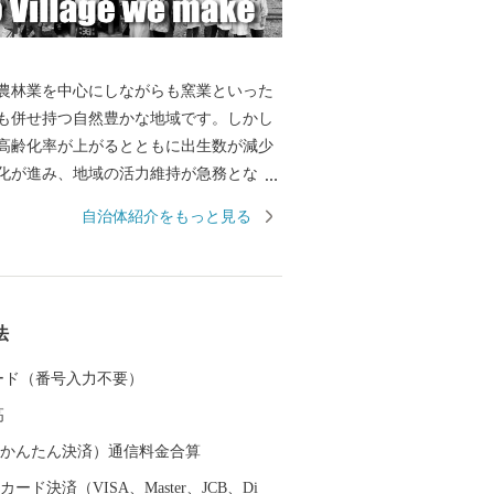
林業を中心にしながらも窯業といった
も併せ持つ自然豊かな地域です。しかし
高齢化率が上がるとともに出生数が減少
化が進み、地域の活力維持が急務となっ
れからも地域の活性化や安心して暮らせ
自治体紹介をもっと見る
備を推進しながら、豊かな地域づくりに
てまいります。 東峰村は、平成２９年
生した九州北部豪雨により甚大な被害に
命・家屋や農地も失われ、自然豊かな山
法
変しました。そのような中、全国より温
いただき心より感謝申し上げます。
 カード（番号入力不要）
高
（auかんたん決済）通信料金合算
ード決済（VISA、Master、JCB、Di