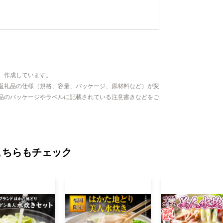
、作成しています。
返礼品の仕様（規格、容量、パッケージ、原材料など）が変
品のパッケージやラベルに記載されている注意書きなどをご
こちらもチェック