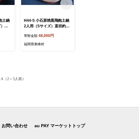
飛鉋土鍋
H44-S 小石原焼黒飛鉋土鍋
H43-S 小石原焼黒飛鉋土鍋
ズ）直
2人用（Sサイズ）直径約21
3人～4人用（Mサイズ）直
cm
径約26cm
48,000円
61,000円
寄附金額
寄附金額
福岡県東峰村
福岡県東峰村
A（2～3人前）
お問い合わせ
au PAY マーケットトップ