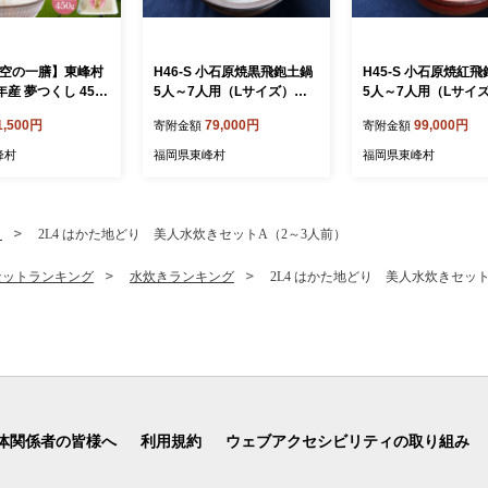
【天空の一膳】東峰村
H46-S 小石原焼黒飛鉋土鍋
H45-S 小石原焼紅
年産 夢つくし 450
5人～7人用（Lサイズ）直
5人～7人用（Lサイ
径約30cm
径約30cm
1,500円
79,000円
99,000円
寄附金額
寄附金額
峰村
福岡県東峰村
福岡県東峰村
き
2L4 はかた地どり 美人水炊きセットA（2～3人前）
セットランキング
水炊きランキング
2L4 はかた地どり 美人水炊きセット
体関係者の皆様へ
利用規約
ウェブアクセシビリティの取り組み