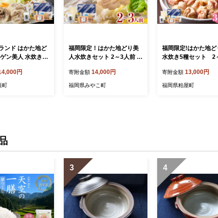
ランド はかた地ど
福岡限定！はかた地どり美
福岡限定!はかた地ど
ーゲン美人 水炊きセ
人水炊きセット 2～3人前 お
水炊き5種セット 2
3人前
取り寄せグルメ お取り寄せ
前 AO045
14,000円
14,000円
13,000円
寄附金額
寄附金額
福岡 お土産 九州 福岡土産
取り寄せ グルメ 福岡県
垣町
福岡県みやこ町
福岡県粕屋町
品
3
4