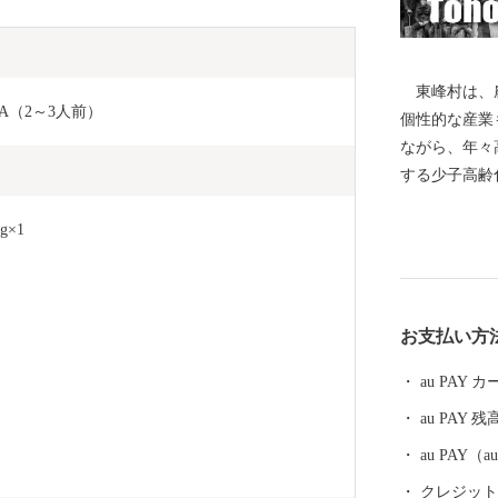
東峰村は、農
A（2～3人前）
個性的な産業
ながら、年々
する少子高齢
ています。こ
×1
る住環境の整
なお一層努め
７月５日に発
あい、尊い人
お支払い方
里の環境が一
かいご支援を
au PAY
au PAY 残
au PAY
1
クレジットカ