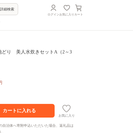
詳細検索
ログイン
お気に入り
カート
方
た地どり 美人水炊きセットA（2～3
円
お気に入り
の自治体へ寄附申込いただいた場合、返礼品は
ん。