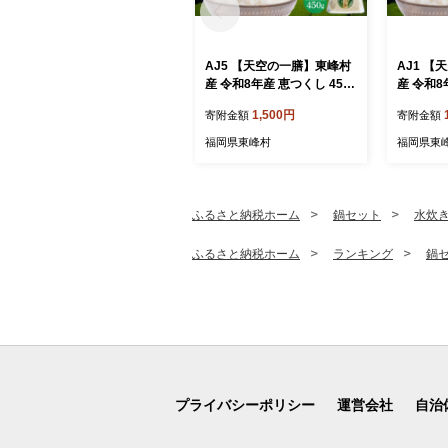
AJ5 【天空の一膳】東峰村
AJ1 
産 令和8年産 恵つくし 450
産 令和8
ｇ
ｇ
1,500円
寄附金額
寄附金額
福岡県東峰村
福岡県東
ふるさと納税ホーム
鍋セット
水炊
ふるさと納税ホーム
ランキング
鍋
プライバシーポリシー
運営会社
自治