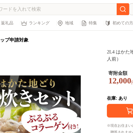
返礼品
ランキング
地域
特集
初めての
ップ申請対象
2L4 はか
人前）
寄附金額
12,000
在庫: あり
現在お住まい
贈答されませ