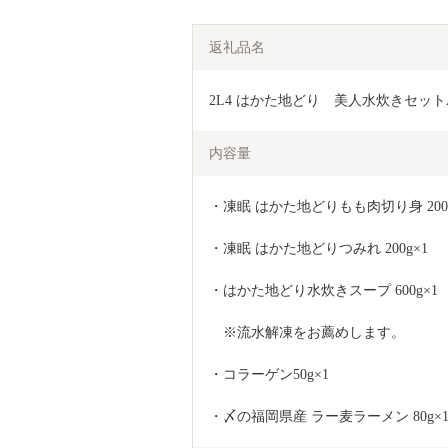
返礼品名
2L4 はかた地どり　美人水炊きセット
内容量
・凍眠 はかた地どりもも肉切り身 200g
・凍眠 はかた地どりつみれ 200g×1
・はかた地どり水炊きスープ 600g×1
　※流水解凍をお薦めします。
・コラーゲン50g×1
・〆の福岡県産 ラー麦ラーメン 80g×