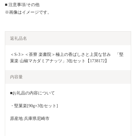
■ 注意事項/その他
※画像はイメージです。
返礼品名
＜S-3＞＜茶寮 楽書院＞極上の香ばしさと上質な甘み　「堅
菓楽 山椒マカダミアナッツ」3缶セット【1738172】
内容量
■お礼品の内容について
・堅菓楽[90g×3缶セット]
原産地:兵庫県尼崎市