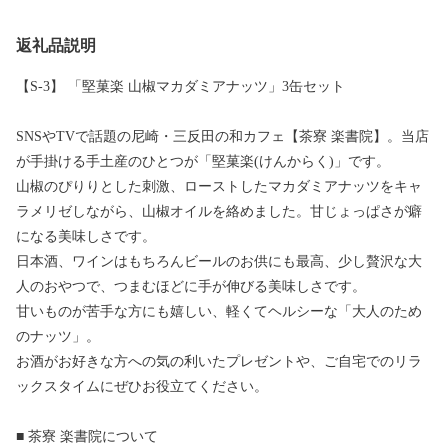
返礼品説明
【S-3】 「堅菓楽 山椒マカダミアナッツ」3缶セット
SNSやTVで話題の尼崎・三反田の和カフェ【茶寮 楽書院】。当店
が手掛ける手土産のひとつが「堅菓楽(けんからく)」です。
山椒のぴりりとした刺激、ローストしたマカダミアナッツをキャ
ラメリゼしながら、山椒オイルを絡めました。甘じょっぱさが癖
になる美味しさです。
日本酒、ワインはもちろんビールのお供にも最高、少し贅沢な大
人のおやつで、つまむほどに手が伸びる美味しさです。
甘いものが苦手な方にも嬉しい、軽くてヘルシーな「大人のため
のナッツ」。
お酒がお好きな方への気の利いたプレゼントや、ご自宅でのリラ
ックスタイムにぜひお役立てください。
■ 茶寮 楽書院について