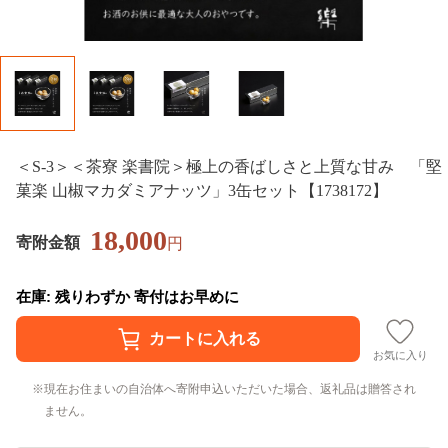
＜S-3＞＜茶寮 楽書院＞極上の香ばしさと上質な甘み 「堅
菓楽 山椒マカダミアナッツ」3缶セット【1738172】
18,000
寄附金額
円
在庫: 残りわずか 寄付はお早めに
お気に入り
現在お住まいの自治体へ寄附申込いただいた場合、返礼品は贈答され
ません。