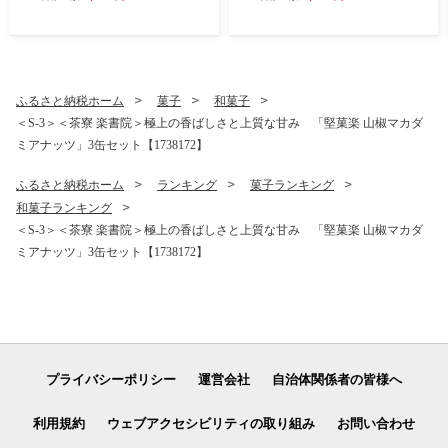
イーツ デザート マカダミア
ト 苺 いちご イチゴ あまおう
詰め合わせ ギフト 贈り物 ミ
ギフト 贈り物 手作業 詰め合
ルクチョコ ホワイトチョコ
わせ バニラ ショコラ クリー
ストロベリー マンゴー ピス
ムチーズ シャーベット ふる
タチオ ふるさと納税【1528
さと納税【1525215】
629】
ふるさと納税ホーム
菓子
和菓子
＜S-3＞＜茶寮 楽書院＞極上の香ばしさと上質な甘み 「堅菓楽 山椒マカダ
ミアナッツ」3缶セット【1738172】
ふるさと納税ホーム
ランキング
菓子ランキング
和菓子ランキング
＜S-3＞＜茶寮 楽書院＞極上の香ばしさと上質な甘み 「堅菓楽 山椒マカダ
ミアナッツ」3缶セット【1738172】
プライバシーポリシー
運営会社
自治体関係者の皆様へ
利用規約
ウェブアクセシビリティの取り組み
お問い合わせ