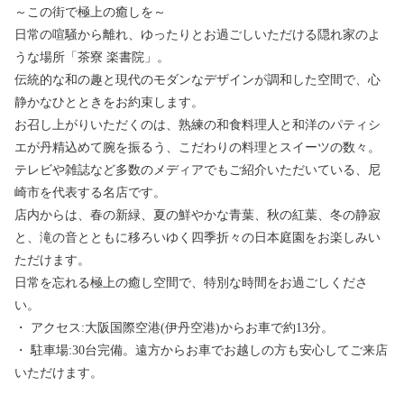
～この街で極上の癒しを～
日常の喧騒から離れ、ゆったりとお過ごしいただける隠れ家のよ
うな場所「茶寮 楽書院」。
伝統的な和の趣と現代のモダンなデザインが調和した空間で、心
静かなひとときをお約束します。
お召し上がりいただくのは、熟練の和食料理人と和洋のパティシ
エが丹精込めて腕を振るう、こだわりの料理とスイーツの数々。
テレビや雑誌など多数のメディアでもご紹介いただいている、尼
崎市を代表する名店です。
店内からは、春の新緑、夏の鮮やかな青葉、秋の紅葉、冬の静寂
と、滝の音とともに移ろいゆく四季折々の日本庭園をお楽しみい
ただけます。
日常を忘れる極上の癒し空間で、特別な時間をお過ごしくださ
い。
・ アクセス:大阪国際空港(伊丹空港)からお車で約13分。
・ 駐車場:30台完備。遠方からお車でお越しの方も安心してご来店
いただけます。