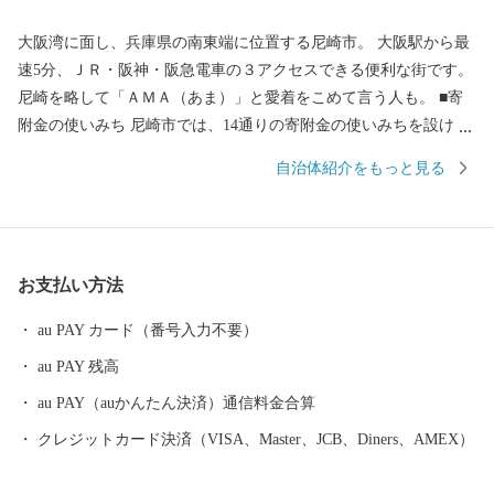
大阪湾に面し、兵庫県の南東端に位置する尼崎市。 大阪駅から最
速5分、ＪＲ・阪神・阪急電車の３アクセスできる便利な街です。
尼崎を略して「ＡＭＡ（あま）」と愛着をこめて言う人も。 ■寄
附金の使いみち 尼崎市では、14通りの寄附金の使いみちを設けて
おり、 尼崎城の整備等に活用する基金のほか、 全国でも珍しい、
自治体紹介をもっと見る
犬・猫の殺処分ゼロを目指すなどの動物愛護に関する 基金などが
あります。 ■蘇る、尼崎城 1618年に戸田氏鉄によって、 三重の
堀、四層の天守を持つ尼崎城が築かれました。 敷地は甲子園球場
の約3.5倍もの大きさがあったようです。 明治の廃城令により、今
お支払い方法
はその姿を見ることはできなくなりましたが、 当時の尼崎城西三
の丸エリアにあたる尼崎城址公園内に本丸の一部である 天守が整
au PAY カード（番号入力不要）
備されることとなり、 平成31年3月、400年の時を越えてついに尼
au PAY 残高
崎城が蘇りました。
au PAY（auかんたん決済）通信料金合算
クレジットカード決済（VISA、Master、JCB、Diners、AMEX）