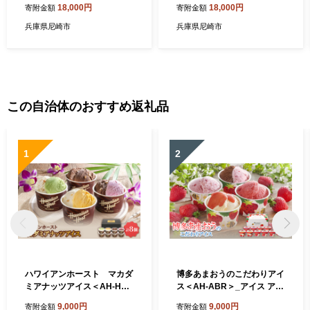
「堅菓楽 各種」3缶セット
「堅菓楽 三種寄せ」3缶セッ
18,000円
18,000円
寄附金額
寄附金額
【1516997】
ト【1738170】
兵庫県尼崎市
兵庫県尼崎市
この自治体のおすすめ返礼品
1
2
ハワイアンホースト マカダ
博多あまおうのこだわりアイ
ミアナッツアイス＜AH-HS
ス＜AH-ABR＞_アイス アイ
＞_アイス アイスクリーム ス
スクリーム スイーツ デザー
9,000円
9,000円
寄附金額
寄附金額