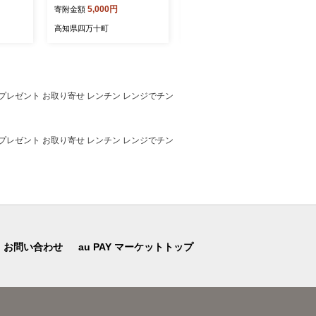
5,000円
5,000円
寄附金額
寄附金額
た肉 豚
83
子 お菓子 緑茶 グルテンフ
豚肉 国
リー 米粉 カステラ 半斤 ス
高知県四万十町
高知県四万十町
け 生姜
イーツ 和菓子 米粉スイーツ
米粉菓子
物 プレゼント お取り寄せ レンチン レンジでチン
物 プレゼント お取り寄せ レンチン レンジでチン
お問い合わせ
au PAY マーケットトップ