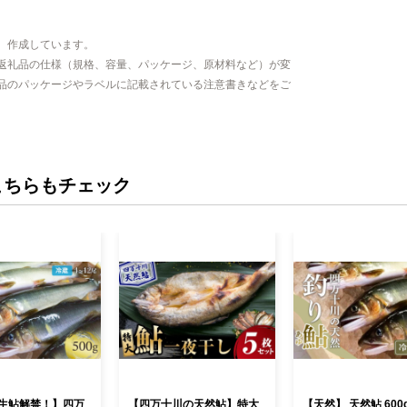
、作成しています。
返礼品の仕様（規格、容量、パッケージ、原材料など）が変
品のパッケージやラベルに記載されている注意書きなどをご
こちらもチェック
生鮎解禁！】四万
【四万十川の天然鮎】特大
【天然】 天然鮎 600