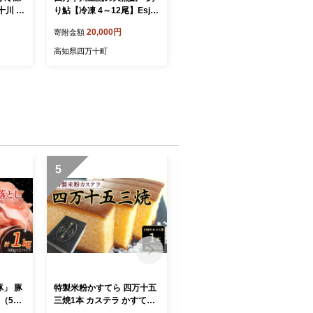
十川 上
り鮎【冷凍 4～12尾】Esj-4
アユ 川
0k あゆ アユ 魚 魚介 川魚 塩
20,000円
寄附金額
魚 さか
焼き 鮎 天然 個包装 600g 小
 塩焼き
分け
高知県四万十町
 寿司
ゆ 新鮮
ュー B
 ビール
おかず
 贈答
送 高
土佐
5
6
」 豚
特製米粉かすてら 四万十五
四万十の米粉カステラ【龍
（500
三焼1本 カステラ かすてら
馬の太鼓判】 四万十の緑茶
十ポー
スイーツ 菓子 洋菓子 Bmu-
味半斤1本／Bmu-82 焼き菓