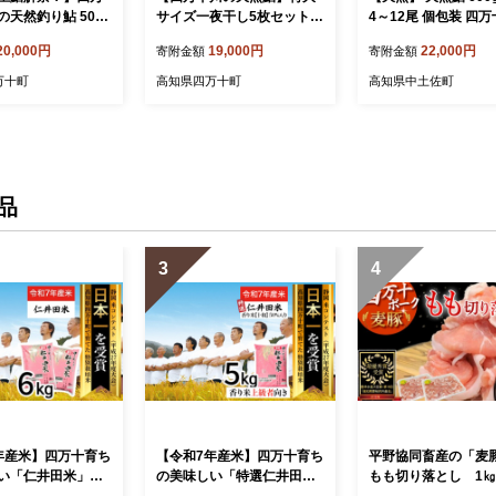
天然釣り鮎 500g
サイズ一夜干し5枚セット
4～12尾 個包装 四万
～12尾】【着日指
／Esg-A27 あゆ アユ 鮎 川
流 清流 釣り鮎 あゆ 
20,000円
19,000円
22,000円
寄附金額
寄附金額
sj-30k あゆ アユ
魚 鮎の塩焼き あゆの塩焼き
魚 天然 冷凍鮎 釣り 
川魚 塩焼き 甘露煮
な 魚介 煮物 甘露煮
万十町
高知県四万十町
高知県中土佐町
 鮎
塩焼き鮎 焼き 焼き魚
小分け 生 生鮎 生あ
アウトドア バーベキ
BQ キャンプ 国産 酒
おつまみ 弁当 惣菜 
便利 お取り寄せ 魚貝
品
ギフト 贈り物 産地直
知県 高知 四万十 中
3
4
年産米】四万十育ち
【令和7年産米】四万十育ち
平野協同畜産の「麦豚
い「仁井田米」
の美味しい「特選仁井田
もも切り落とし 1㎏
り）6kg（3kg×2
米」香り米50％入り（5k
g×2パック） 四万