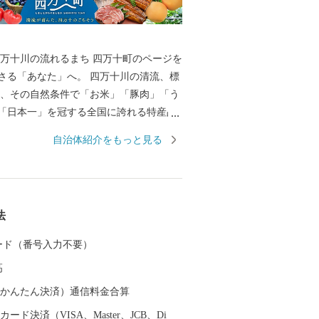
の流れるまち 四万十町のページを
さる「あなた」へ。 四万十川の清流、標
台地、その自然条件で「お米」「豚肉」「う
「日本一」を冠する全国に誇れる特産品
す。 秋は「糖度の高さと味わいの良さ」
自治体紹介をもっと見る
首都圏にも販路が拡大された「栗」も人
の「日本最後の清流」といわれる四万十川
するのが「四万十町」です。 わたした
産者は、この自然の中で 「お礼の品
法
四万十町の魅力をあなたに知っていただ
 カード（番号入力不要）
ぞ、豊かな日本の自然の恵みを、ご堪能く
高
（auかんたん決済）通信料金合算
ード決済（VISA、Master、JCB、Di