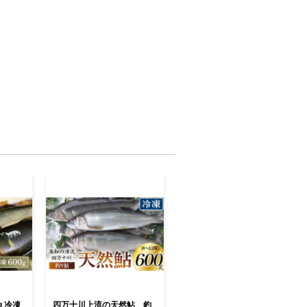
g 冷凍
四万十川上流の天然鮎 釣