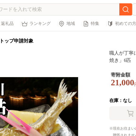
返礼品
ランキング
地域
特集
初めての
トップ申請対象
職人が丁寧
焼き」6匹 Q
まんと 高知
お取り寄せ 
寄附金額
21,000
在庫：なし
現在お住まい
贈答されませ