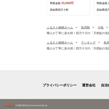
25,000円
寄附金額
寄附金額
大 たれ付き 蒲焼 白焼 国産
セット） 
鰻 ウナギ うなぎ 蒲焼き 肉
特別栽培
高知県四万十町
高知県四
厚 土用の丑の日 本格うなぎ
おすすめ 
山椒付き 鰻 人気 おすすめ
-D62
ふるさと納税ホーム
魚貝類
川魚
職人が丁寧に炭火焼！四万十川の「天然鮎の塩焼き」6
ふるさと納税ホーム
ランキング
魚
職人が丁寧に炭火焼！四万十川の「天然鮎の塩焼き」6
プライバシーポリシー
運営会社
自治
© 2016 KDDI/au Commerce & Life, Inc.