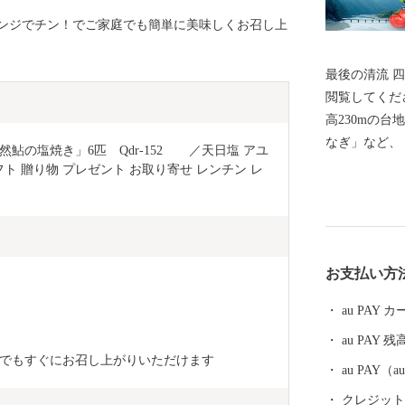
ンジでチン！でご家庭でも簡単に美味しくお召し上
最後の清流 四万十川
閲覧してくだ
高230mの
なぎ」など、
6匹　Qdr-152	／天日塩 アユ 
を育んでいま
フト 贈り物 プレゼント お取り寄せ レンチン レ
が評価され、
気です。 そ
の中流域に位置
ち、四万十町の生
お支払い方
をとおして、
きたい。」 と、一品一品まごころをこめて、育ててい
au PAY
ます。 どう
au PAY 残
ださい。
でもすぐにお召し上がりいただけます
au PAY
クレジットカ