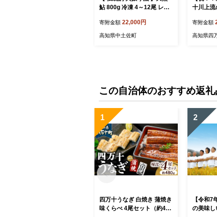
鮎 800g 冷凍 4～12尾 レシ
十川上流の
ピ付き 個包装 1年保存 四万
【冷蔵4
22,000円
寄附金額
寄附金額
十川 上流 清流 釣り鮎 あゆ
定不可】E
アユ 川魚 天然 冷凍鮎 天然
魚 魚介 
高知県中土佐町
高知県四
釣り 魚 さかな 魚介 煮物 甘
冷蔵 天然
露煮 塩焼き 焼き 寿司 小分
け 生 新鮮 アウトドア バー
ベキュー BBQ キャンプ 国
産 酒 ビール おつまみ 弁当
惣菜 おかず 贈り物 ギフト
この自治体のおすすめ返礼
お取り寄せ 産地直送 魚料理
手軽 高知 四万十 中土佐
1
2
四万十うなぎ 白焼き 蒲焼き
【令和7
味くらべ 4尾セット（約480
の美味し
g） 国産 ／Esu-119 冷凍 特
（香り米入