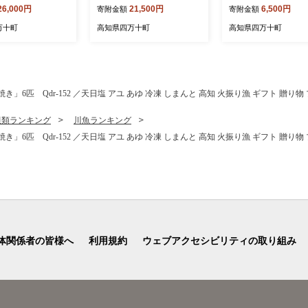
26,000円
21,500円
6,500円
寄附金額
寄附金額
米 米 おこめ 精米
g） 米 おこめ 精米 特別栽培
ク Ahc-B06 国産 ぶ
米 受賞 おいしい
米 香り米 ブレンド米 ／Bm
肉 肉 お肉 もも 国産
万十町
高知県四万十町
高知県四万十町
人気 3キロ ／Bmu
u-E65
産ぶた肉 冷凍 小分
焼き 豚丼
匹 Qdr-152 ／天日塩 アユ あゆ 冷凍 しまんと 高知 火振り漁 ギフト 贈り
貝類ランキング
川魚ランキング
匹 Qdr-152 ／天日塩 アユ あゆ 冷凍 しまんと 高知 火振り漁 ギフト 贈り
体関係者の皆様へ
利用規約
ウェブアクセシビリティの取り組み