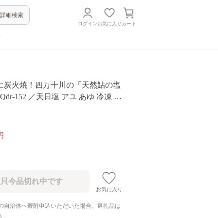
詳細検索
ログイン
お気に入り
カート
方
に炭火焼！四万十川の「天然鮎の塩
dr-152 ／天日塩 アユ あゆ 冷凍 し
 火振り漁 ギフト 贈り物 プレゼント
レンチン レンジでチン
円
お気に入り
の自治体へ寄附申込いただいた場合、返礼品は
ん。