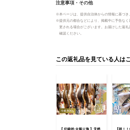
注意事項・その他
本ページは、提供自治体からの情報に基づき
提供元の都合などにより、掲載中に予告なく
更される場合がございます。お届けした返礼
確認ください。
この返礼品を見ている人は
【 伝統的 火振り漁 】天然
【祝！！