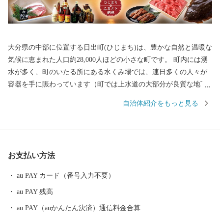
大分県の中部に位置する日出町(ひじまち)は、豊かな自然と温暖な
気候に恵まれた人口約28,000人ほどの小さな町です。 町内には湧
水が多く、町のいたる所にある水くみ場では、連日多くの人々が
容器を手に賑わっています（町では上水道の大部分が良質な地下
水で賄われています）。 湧水は地上に限らず、海底からも湧き出
自治体紹介をもっと見る
しており、真清水と海水が混ざる海域では、町の特産品である高
級魚「城下かれい」が育まれています。 このように、素晴らしい
環境に恵まれた日出町では、大分むぎ焼酎「二階堂」をはじめ、
豊後牛やブランド豚肉、城下かれいに代表される豊富な海産物な
お支払い方法
ど、町の魅力がつまったお礼の品をご用意しています。 【ご寄附
にあたっての注意事項】 ・お礼品は、送付者名に、お礼品受発注
au PAY カード（番号入力不要）
業務委託事業者である「株式会社さとふる」と表記して送付いた
au PAY 残高
します。 （送付者名の変更は承っておりません） ・寄附者住所と
お礼品送付先住所が異なる場合、送付先でお品を受け取る方に対
au PAY（auかんたん決済）通信料金合算
し、お礼品が届くことを必ず事前にご連絡ください。 （「寄附し