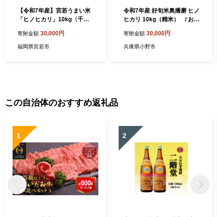
【令和7年産】宮若うまい米
令和7年産 好旬米奥播磨 ヒノ
「ヒノヒカリ」10kg〈千石
ヒカリ 10kg（精米） / お米
屋〉 [M911-1]
精米 ごはん
30,000円
30,000円
寄附金額
寄附金額
福岡県宮若市
兵庫県小野市
この自治体のおすすめ返礼品
1
2