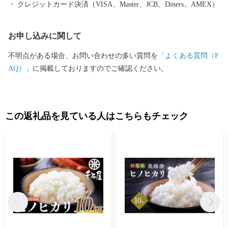
クレジットカード決済（VISA、Master、JCB、Diners、AMEX）
た覚えがないのにお礼品が送られてきた」とのお問い合わせがし
ばしば寄せられております） ・お礼品によっては、発送までにお
お申し込みに関して
時間を頂戴するものがございます。 ・日出町にお住まいの方から
のご寄附に対しては、お礼品の送付をいたしておりません。 【ワ
不明点がある場合、お問い合わせの多い質問を
「よくある質問（F
ンストップ特例申請書送付先】 〒541-8790 大阪府大阪市中央区南
AQ）」
に掲載しておりますのでご確認ください。
本町１の６の２０ コーユービジネス内 44341 大分県日出町 ふ
るさと納税 ワンストップ特例申請書類受付係 HELLO KITTY ©1
976, 2020 SANRIO CO.,LTD.APPROVAL NO.L611294
この返礼品を見ている人はこちらもチェック