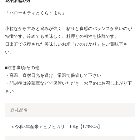
返礼品説明
「ハローキティとくらすまち」
小粒ながら甘みと旨みが強く、粘りと食感のバランスが良いのが
特徴です。冷めても美味しく、料理との相性も抜群です。
日出町で収穫された美味しいお米「ひのひかり」をご賞味下さ
い。
■注意事項/その他
・高温、直射日光を避け、常温で保管して下さい
・開封後は冷蔵庫などで保管いただき、お早めにお召し上がり下
さい
返礼品名
＜令和8年産米＞ヒノヒカリ　10kg【1735845】