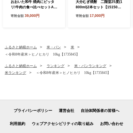
おおいた和牛 焼肉にピッタ
大分むぎ焼酎 二階堂25度(1
リ!牛肉の食べ比べセットA
800ml)2本セット【151504
(上カルビ&上ロース)(合計60
3】
39,000円
17,000円
寄附金額
寄附金額
0g)3～4人前_お肉 黒毛和牛
和牛 肉 焼き肉 バーベキュー
BBQ ギフト プレゼント カル
ビ ロース【1089358】
ふるさと納税ホーム
米・パン
米
＜令和8年産米＞ヒノヒカリ 10kg【1735845】
ふるさと納税ホーム
ランキング
米・パンランキング
米ランキング
＜令和8年産米＞ヒノヒカリ 10kg【1735845】
プライバシーポリシー
運営会社
自治体関係者の皆様へ
利用規約
ウェブアクセシビリティの取り組み
お問い合わせ