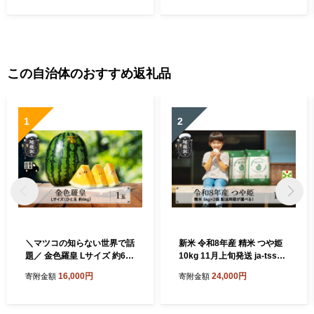
この自治体のおすすめ返礼品
1
2
＼マツコの知らない世界で話
新米 令和8年産 精米 つや姫
題／ 金色羅皇 Lサイズ 約6kg
10kg 11月上旬発送 ja-tssxb
×1玉 7月下旬～8月上旬頃発
10-11f
16,000円
24,000円
寄附金額
寄附金額
送 令和8年産 2026年産 こん
じきらおう 尾花沢産スイカ
尾花沢産 スイカ すいか 西瓜