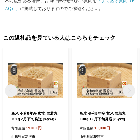
不明点がある場合、お問い合わせの多い質問を
「よくある質問（F
AQ）」
に掲載しておりますのでご確認ください。
この返礼品を見ている人はこちらもチェック
新米 令和8年産 玄米 雪若丸
新米 令和8年産 玄米 雪若丸
10kg 2月下旬発送 ja-ywgxb
10kg 12月下旬発送 ja-ywgx
10-2s
b10-12s
19,000円
19,000円
寄附金額
寄附金額
山形県尾花沢市
山形県尾花沢市