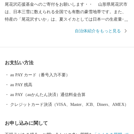
尾花沢応援基金へのご寄付をお願いします・・ 山形県尾花沢市
は、日本三雪に数えられる全国でも有数の豪雪地帯です。また、
特産の「尾花沢すいか」は、夏スイカとしては日本一の生産量を
誇ります。市の中心に位置し、大正年間に灌漑用水湖として築堤
自治体紹介をもっと見る
された徳良湖は、日本を代表する民謡「花笠音頭」の発祥地とな
っています。 本市には、食や文化、観光において全国の方々に
お勧めしたいものが数多く揃っています。先人たちが作り上げた
これらの逸品を全国の皆様に知っていただくとともに、豊かな自
お支払い方法
然の中で暮らす市民の笑顔をいつまでも育むために、このたび
「雪とスイカと花笠のまち ふるさと尾花沢応援基金」を創設い
au PAY カード（番号入力不要）
たしました。この趣旨に賛同していただける方々からご寄付を賜
au PAY 残高
り、その財源をもとに、本市が将来像として掲げる「夢かがや
き 絆でむすぶ 元気創造のまち 尾花沢」を実現してまいりま
au PAY（auかんたん決済）通信料金合算
す。また、本市の返礼品を通じて全国の皆様に喜んでいただくと
クレジットカード決済（VISA、Master、JCB、Diners、AMEX）
ともに、積極的にまちのＰＲを図ってまいります。
お申し込みに関して