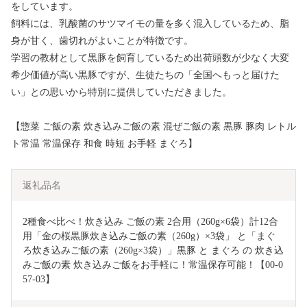
をしています。
飼料には、乳酸菌のサツマイモの量を多く混入しているため、脂
身が甘く、歯切れがよいことが特徴です。
学習の教材として黒豚を飼育しているため出荷頭数が少なく大変
希少価値が高い黒豚ですが、生徒たちの「全国へもっと届けた
い」との思いから特別に提供していただきました。
【惣菜 ご飯の素 炊き込みご飯の素 混ぜご飯の素 黒豚 豚肉 レトル
ト常温 常温保存 和食 時短 お手軽 まぐろ】
返礼品名
2種食べ比べ！炊き込み ご飯の素 2合用（260g×6袋）計12合
用「金の桜黒豚炊き込みご飯の素（260g）×3袋」 と「まぐ
ろ炊き込みご飯の素（260g×3袋）」黒豚 と まぐろ の 炊き込
みご飯の素 炊き込みご飯をお手軽に！常温保存可能！【00-0
57-03】