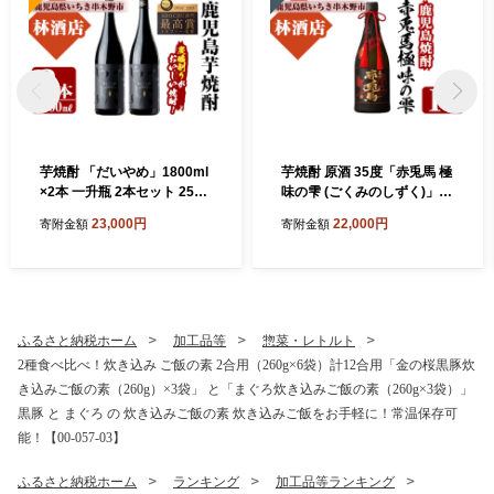
芋焼酎 「だいやめ」1800ml
芋焼酎 原酒 35度「赤兎馬 極
×2本 一升瓶 2本セット 25度
味の雫 (ごくみのしずく)」 7
鹿児島 本格芋焼酎 人気 だい
20ml 四合瓶 鹿児島 本格芋焼
23,000円
22,000円
寄附金額
寄附金額
やめハイボール 焼酎ハイボ
酎 【99-023-19】
ール 焼酎 フルーティー ライ
チ ダイヤメ DAIYAME 濵田
酒造 ギフト にも!【99-023-0
5】
ふるさと納税ホーム
加工品等
惣菜・レトルト
2種食べ比べ！炊き込み ご飯の素 2合用（260g×6袋）計12合用「金の桜黒豚炊
き込みご飯の素（260g）×3袋」 と「まぐろ炊き込みご飯の素（260g×3袋）」
黒豚 と まぐろ の 炊き込みご飯の素 炊き込みご飯をお手軽に！常温保存可
能！【00-057-03】
ふるさと納税ホーム
ランキング
加工品等ランキング