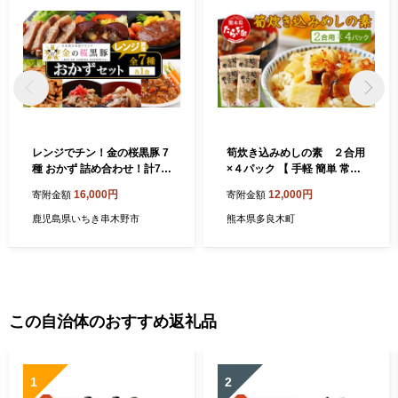
レンジでチン！金の桜黒豚 7
筍炊き込みめしの素 ２合用
種 おかず 詰め合わせ！計7食
×４パック 【 手軽 簡単 常備
入り 金の桜黒豚 を 使った
常温保存 炊き込みご飯 素 具
16,000円
12,000円
寄附金額
寄附金額
「味噌ステーキ」 や 「チー
材 たけのこ 熊本県 多良木町
ズハンバーグ」など 冷蔵 小
】096-0008
鹿児島県いちき串木野市
熊本県多良木町
分け の おかず セット レンジ
簡単調理 レトルト 電子レン
ジ対応 温めるだけ で お手軽
時短！ 【00-057-16】
この自治体のおすすめ返礼品
1
2