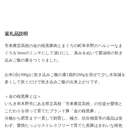
返礼品説明
市来農芸高校の金の桜黒豚肉とまぐろの町串木野のヘルシーなま
ぐろを3mmのミンチにして漬けにし、臭みをぬいて醤油味の炊き
込みご飯の素をつくりました。
お米2合(300g)に炊き込みご飯の素1袋約260gを混ぜて少し水加減を
多くして炊くだけで炊き込みご飯の出来上がりです。
＜金の桜黒豚とは＞
いちき串木野市にある県立高校「市来農芸高校」の生徒が愛情と
こだわりを持って育てたブランド豚「金の桜黒豚」。
分娩から肥育まで一貫して飼育し、極力、抗生物質等の薬品は使
わず、愛情たっぷりストレスフリーで育てた黒豚はきれいな桜色