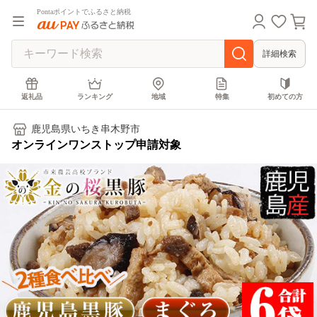
Pontaポイントでふるさと納税
詳細検索
返礼品
ランキング
地域
特集
初めての方
鹿児島県いちき串木野市
オンラインワンストップ申請対象