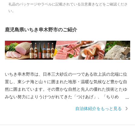
礼品のパッケージやラベルに記載されている注意書きなどをご確認くださ
い。
鹿児島県いちき串木野市のご紹介
いちき串木野市は、日本三大砂丘の一つである吹上浜の北端に位
置し、東シナ海と山々に囲まれた地形・温暖な気候など豊かな自
然に囲まれています。その豊かな自然と先人の優れた技術とたゆ
みない努力によりうけつがれてきた「つけあげ」、「ちりめ
ん」、「まぐろ」、「焼酎」、「ぽんかん」、「サワーポメロ」
自治体紹介をもっと見る
などの特産品に恵まれ、「食」の豊かなまちとして発展してきて
おります。