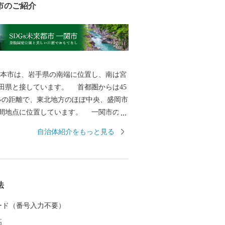
市のご紹介
本市は、岩手県の南端に位置し、南は宮
田県と接しています。 首都圏からは45
ルの距離で、東北地方のほぼ中央、盛岡市
間地点に位置しています。 一関市の総
.42k㎡であり、東西は約63km、南北は約46
自治体紹介をもっと見る
ります。 人口は103,444人（R8.1.1現
は岩手県で３番目、面積は２番目の規模
の歴史は古く、
安倍氏、藤原氏が独自の文化を築き上
法
西氏、伊達氏、田村氏の治世下に置かれ
治の近代化以降の地域の成り立ちは、廃
 カード（番号入力不要）
て、胆沢県、一関県、水沢県、磐井県と
高