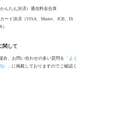
９年に岩手県に編入されました。 昭和
って合併前の８市町村となり、平成17年
（auかんたん決済）通信料金合算
町２村が新設合併、平成23年９月に編入
ード決済（VISA、Master、JCB、Di
す。 ◆自然 本市は、四季
EX）
表情を示すめぐみ豊かな自然に包まれて
の西側にある栗駒山の周囲には深い森が
に関して
豊富な須川温泉をはじめ多くの温泉に恵
。 市の東側にある室根山をはじめ緩や
場合、お問い合わせの多い質問を
「よく
広がる北上高地は穏やかな隆起準平原
Q）」
に掲載しておりますのでご確認く
な高原には牧場が各所に開かれていま
野の南端部にあたる市の中央部には標高
広がり、東北一の大河北上川が緩やかに
。 北上川の支流、磐井川の中流域には
厳美渓、砂鉄川には石灰岩地帯を深く刻
渓があり多くの観光客が訪れる名所とな
産である骨寺村荘園遺跡があるほか、平
りのある遺跡などが各地に残されていま