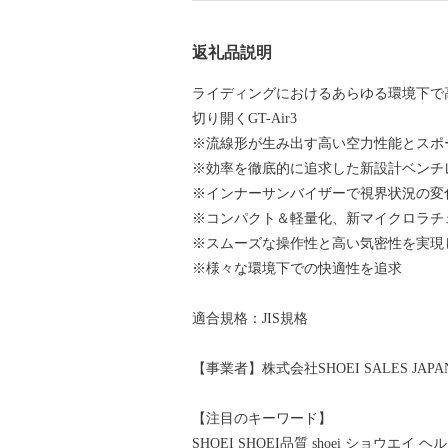
返礼品説明
ライディングにおけるあらゆる環境下で
切り開くGT-Air3
※流線形が生み出す高い空力性能とスポ
※効率を徹底的に追求した新設計ベンチ
※インナーサンバイザーで視界状況の変
※コンパクト＆軽量化、新マイクロラチ
※スムーズな操作性と高い気密性を実現
※様々な環境下での快適性を追求
適合規格：JIS規格
【事業者】株式会社SHOEI SALES JAPA
【注目のキーワード】
SHOEI SHOEI品質 shoei ショウエ