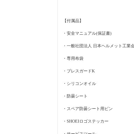
【付属品】
・安全マニュアル(保証書)
・一般社団法人 日本ヘルメット工業
・専用布袋
・ブレスガードK
・シリコンオイル
・防曇シート
・スペア防曇シート用ピン
・SHOEIロゴステッカー
・サービスツール