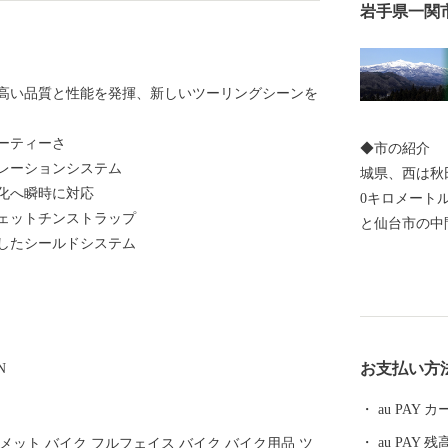
岩手県一関
高い品質と性能を発揮、新しいツーリングシーンを
ーティーさ
◆市の紹介 
レーションシステム
城県、西は秋
化へ瞬時に対応
0キロメート
ェットチンストラップ
と仙台市の中
したシールドシステム
面積は1,256
kmの広がりがあ
在）で、人口
となっています。 ◆歴史・沿革 本市
平安時代には
お支払い方
N
げ、その後葛
ました。 明
au PAY
藩置県によっ
au PAY 残
イ ヘルメット バイク フルフェイス バイク バイク用品 ツ