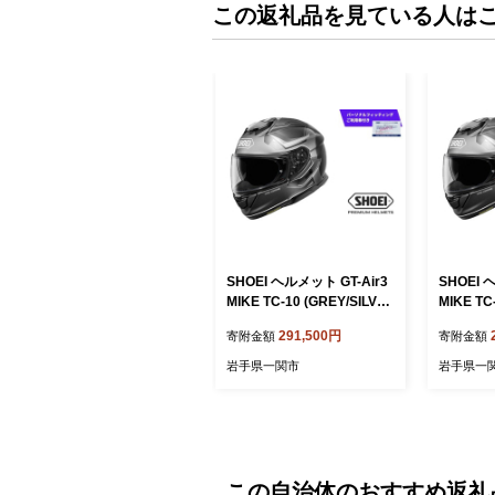
この返礼品を見ている人は
SHOEI ヘルメット GT-Air3
SHOEI 
MIKE TC-10 (GREY/SILVE
MIKE TC
R) XLサイズ パーソナルフ
R) Lサ
291,500円
寄附金額
寄附金額
ィッティングご利用券付 バ
ッティン
イク フルフェイス ショウエ
ク フル
岩手県一関市
岩手県一
イ バイク用品 ツーリング S
バイク用品
HOEI品質 shoei スポーツ
EI品質 s
メンズ レディース
ズ レデ
この自治体のおすすめ返礼