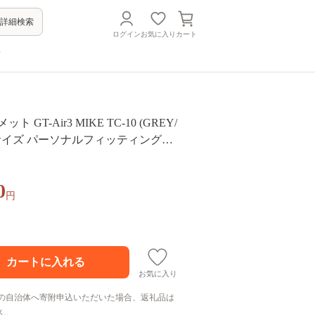
詳細検索
ログイン
お気に入り
カート
方
ット GT-Air3 MIKE TC-10 (GREY/
) Sサイズ パーソナルフィッティングご
イク フルフェイス ショウエイ バイ
ング SHOEI品質 shoei スポーツ メ
0
ース
円
お気に入り
の自治体へ寄附申込いただいた場合、返礼品は
ん。