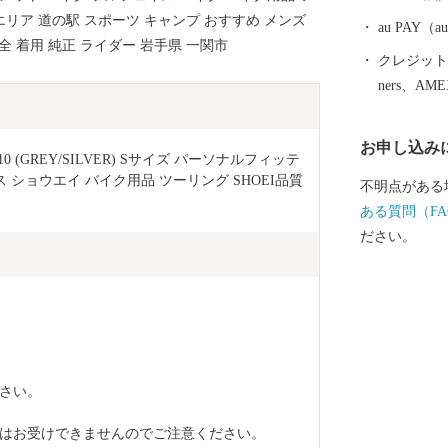
変遷し、明治
スエリア 道の駅 スポーツ キャンプ おすすめ メンズ
の大合併によ
au PAY
全 着用 純正 ライダー 岩手県 一関市
９月に１市４
クレジットカ
合併し現在に至っていま
ners、AM
折々に多彩な
います。 市
お申し込み
広がり、湯量
C-10 (GREY/SILVER) Sサイズ パーソナルフィッテ
まれています
ショウエイ バイク用品 ツーリング SHOEI品質 
不明点がある
かな丘陵地が
ある質問（FA
で、なだらか
ださい。
す。 北上平
の低い平地が
流れています
渓谷美を誇る
み込んだ猊鼻
っています。 ◆文化 本市には、世界文化遺産「平
さい。
泉」の関連資
泉文化にゆか
はお受けできませんのでご注意ください。