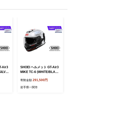
-Air3
SHOEI ヘルメット GT-Air3
SILVE
MIKE TC-6 (WHITE/BLAC
ソナルフ
K) XXLサイズ パーソナルフ
291,500円
寄附金額
付 バ
ィッティングご利用券付 バ
ショウエ
イク フルフェイス ショウエ
岩手県一関市
ング S
イ バイク用品 ツーリング S
ポーツ
HOEI品質 shoei スポーツ
メンズ レディース