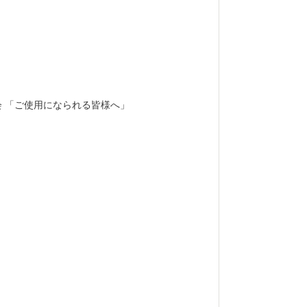
す。 また、
じめとする伝
もに、国指定
リバ行事、県
会、奇祭とし
野焼きを再現
の祭りも豊富
会 「ご使用になられる皆様へ」
目、季節の行
「もち食文化