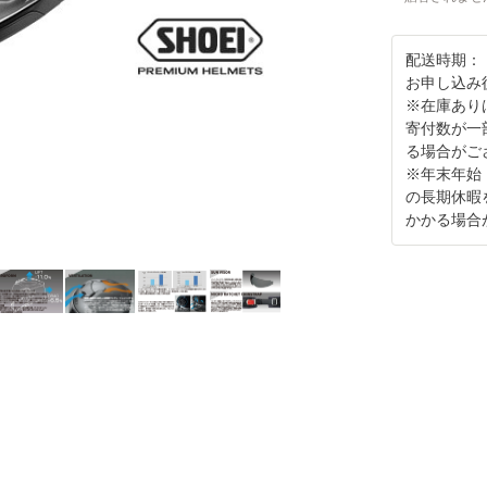
配送時期：
お申し込み
※在庫あり
寄付数が一
る場合がご
※年末年始
の長期休暇
かかる場合