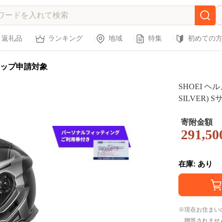
返礼品
ランキング
地域
特集
初めての
ップ申請対象
SHOEI ヘルメ
SILVER
利用券付 バ
ク用品 ツーリ
寄附金額
291,50
ンズ レディ
在庫: あり
現在お住まい
贈答されませ