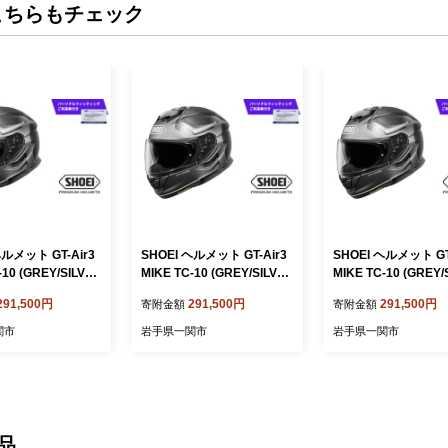
こちらもチェック
ヘルメット GT-Air3
SHOEI ヘルメット GT-Air3
SHOEI ヘルメット GT
-10 (GREY/SILVE
MIKE TC-10 (GREY/SILVE
MIKE TC-10 (GREY/
イズ パーソナルフィ
R) Mサイズ パーソナルフィ
R) XXLサイズ パー
291,500円
291,500円
291,500円
寄附金額
寄附金額
グご利用券付 バイ
ッティングご利用券付 バイ
ィッティングご利用券
フェイス ショウエイ
ク フルフェイス ショウエイ
イク フルフェイス 
関市
岩手県一関市
岩手県一関市
 ツーリング SHO
バイク用品 ツーリング SHO
イ バイク用品 ツーリ
hoei スポーツ メン
EI品質 shoei スポーツ メン
HOEI品質 shoei ス
ィース
ズ レディース
メンズ レディース
品