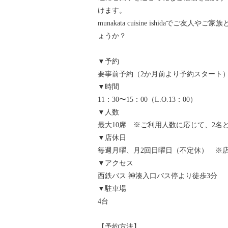
けます。
munakata cuisine ishidaで
ょうか？
▼予約
要事前予約（2か月前より予約スタート
▼時間
11：30〜15：00（L.O.13：00）
▼人数
最大10席 ※ご利用人数に応じて、2名
▼店休日
毎週月曜、月2回日曜日（不定休） ※店休
▼アクセス
西鉄バス 神湊入口バス停より徒歩3分
▼駐車場
4台
【予約方法】