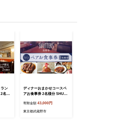
 ラン
ディナーおまかせコースペ
 2名様
アお食事券 2名様分 SHUTT
ン ペ
ERS吉祥寺
43,000円
寄附金額
フト券
東京都武蔵野市