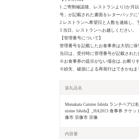
1.ご寄附確認後、レストランより1か月
号」が記載された書面をレターパックに
2.レストランへ希望日と人数を連絡し、
3.当日、レストランへお越しください。
【管理番号について】
管理番号を記載したお食事券は大切に保
当日は、受付時に管理番号が記載された
※お食事券の提示がない場合は､お断り
※紛失、破損による再発行はできかねま
返礼品名
Munakata Cuisine Ishida ランチ
uisine Ishida】_HA2013 食事
像市 宗像市 宗像
内容量