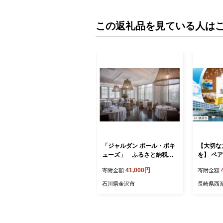
この返礼品を見ている人は
「ジャルダン ポール・ボキ
【大切な
ューズ」 ふるさと納税
を】 ペ
ランチコース 2名様 石川
様） 洋食
41,000円
寄附金額
寄附金額
金沢 加賀百万石 加賀 百万
010] 
石 北陸 北陸復興 北陸支援
お食事券
石川県金沢市
長崎県西
贈答 ギフ