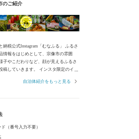
市のご紹介
納税公式Instagram「むなふる」 ふるさ
品情報をはじめとして、宗像市の雰囲
様子やこだわりなど、顔が見えるふるさ
投稿していきます。 インスタ限定のイベ
 詳しくは、インスタ内で「munafuru」
自治体紹介をもっと見る
法
 カード（番号入力不要）
高