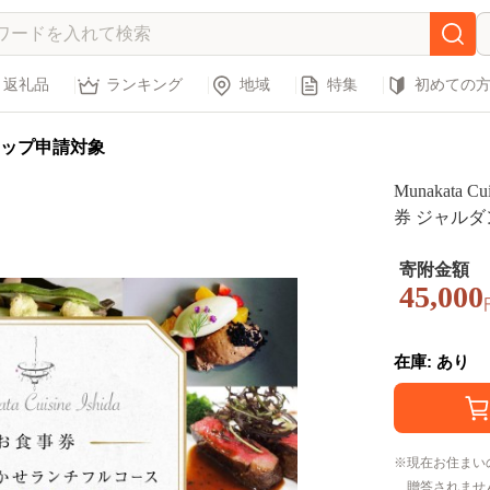
返礼品
ランキング
地域
特集
初めての
ップ申請対象
Munakata 
券 ジャルダン 庭
a】_HA20
ア おまかせ
寄附金額
45,000
在庫: あり
現在お住まい
贈答されませ