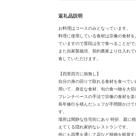
返礼品説明
お料理はコースのみとなっています。
料理に使用している食材は宗像の食材を
ていますので普段は生で食べることがで
また自家製栽培、契約農家より仕入れて
食していただけます。
【四里四方に病無し】
自分の身の回りで取れる食材を食べてい
用いて、身近な食材、旬の食べ物を大切
フレンチベースの手法で宗像の食材を楽
長年修行を積んだシェフが手間隙かけて
す。
場所は閑静な住宅街にあり 時折、庭に
えてくる隠れ家的なレストランです。
他にも四季を通して花など植物を観賞す