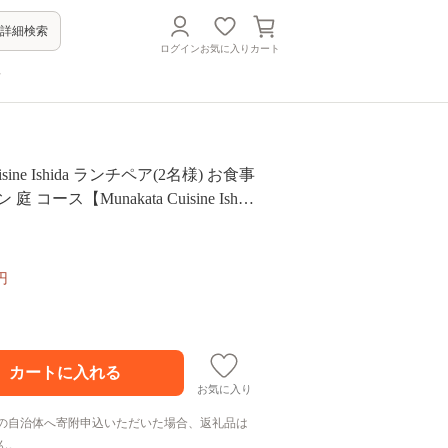
詳細検索
ログイン
お気に入り
カート
方
Cuisine Ishida ランチペア(2名様) お食事
 コース【Munakata Cuisine Ishid
13 食事券 チケット コース ランチ ペ
 記念日 福岡県宗像市 宗像市 宗像
円
お気に入り
の自治体へ寄附申込いただいた場合、返礼品は
ん。