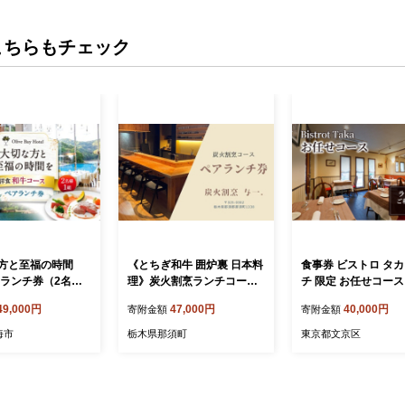
こちらもチェック
方と至福の時間
《とちぎ和牛 囲炉裏 日本料
食事券 ビストロ タカ
アランチ券（2名
理》炭火割烹ランチコース
チ 限定 お任せコース
 和牛コース [CAU
（2名様）ペアお食事券 炭
分 お食事券 レストラ
49,000円
47,000円
40,000円
寄附金額
寄附金額
長崎 西海 高級ホテル
火割烹与一. ｜ チケット 食
ア ペアチケット ギ
 ランチ チケット
事券 食事 ランチ 昼食 那須
海市
栃木県那須町
東京都文京区
ト お祝い 記念日
栃木県 那須町 〔P-334〕