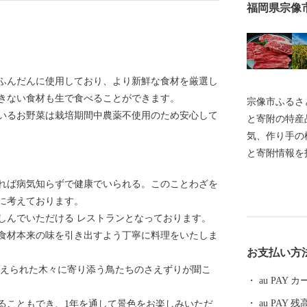
福岡県宗像
ふんだんに使用しており、より新鮮な食材を厳選し
きない食材も生で食べることができます。
宗像市ふるさと
いるお野菜は栽培期間中農薬不使用のため安心して
と寄附の特産
気、作り手の
と寄附情報を
ントも開催中！
れば病気知らずで健康でいられる。このことわざを
と検索！
に考えております。
しんでいただける レストランとなっております。
食材本来の味を引き出すよう丁寧に料理をいたしま
お支払い方
植えられた木々に寄り添う鳥たちのさえずりが聞こ
au PAY
au PAY 残
ることもでき、1年を通して景色をお楽しみいただ