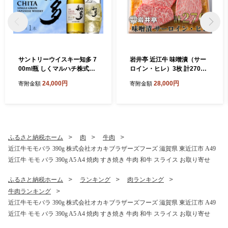
サントリーウイスキー知多 7
岩井亭 近江牛 味噌漬（サー
00ml瓶 しくマルハチ株式会
ロイン・ヒレ）3枚 計270g
社 滋賀県 東近江市 B-B22 ウ
高島屋選定品 （株）高島屋
24,000円
28,000円
寄附金額
寄附金額
イスキー 知多 シングルグレ
洛西店 滋賀県 東近江市 B-H
ーン 国産ウイスキー サント
03 近江牛 サーロイン ヒレ
リー 700ml 瓶 ハイボール 洋
ステーキ 味噌漬け 270g ギフ
酒 酒 ギフト
ト 贈答
ふるさと納税ホーム
肉
牛肉
近江牛モモバラ 390g 株式会社オカキブラザーズフーズ 滋賀県 東近江市 A49
近江牛 モモ バラ 390g A5 A4 焼肉 すき焼き 牛肉 和牛 スライス お取り寄せ
ふるさと納税ホーム
ランキング
肉ランキング
牛肉ランキング
近江牛モモバラ 390g 株式会社オカキブラザーズフーズ 滋賀県 東近江市 A49
近江牛 モモ バラ 390g A5 A4 焼肉 すき焼き 牛肉 和牛 スライス お取り寄せ