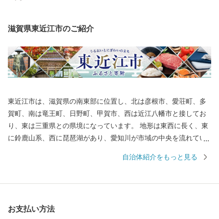
滋賀県東近江市のご紹介
東近江市は、滋賀県の南東部に位置し、北は彦根市、愛荘町、多
賀町、南は竜王町、日野町、甲賀市、西は近江八幡市と接してお
り、東は三重県との県境になっています。 地形は東西に長く、東
に鈴鹿山系、西に琵琶湖があり、愛知川が市域の中央を流れてい
ます。また、市の南西部には日野川が流れています。この両川の
自治体紹介をもっと見る
流域には平地や丘陵地が広がり、緑豊かな田園地帯を形成してい
ます。さらに地域内には箕作山（みつくりやま）や繖山（きぬが
さやま）などが点在し、豊かな自然に恵まれています。 総面積
は、約388平方キロメートル（滋賀県総面積の約9.7％）で、高島
お支払い方法
市・長浜市・甲賀市・大津市に次いで県内で5番目に大きな市で