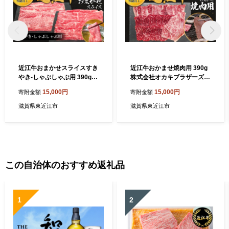
近江牛おまかせスライスすき
近江牛おかませ焼肉用 390g
やき-しゃぶしゃぶ用 390g
株式会社オカキブラザーズフ
株式会社オカキブラザーズフ
ーズ 滋賀県 東近江市 A-E28
15,000円
15,000円
寄附金額
寄附金額
ーズ 滋賀県 東近江市 A-E08
近江牛 焼肉 おまかせ 390g A
近江牛 すき焼き しゃぶしゃ
5 A4 モモ バラ 肩ロース 牛
滋賀県東近江市
滋賀県東近江市
ぶ おまかせ 390g A5 A4 モ
肉 和牛 焼き肉
モ バラ 肩ロース スライス 牛
肉
この自治体のおすすめ返礼品
1
2