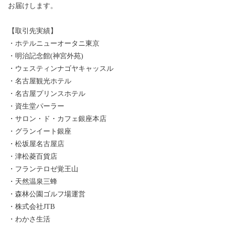
お届けします。
【取引先実績】
・ホテルニューオータニ東京
・明治記念館(神宮外苑)
・ウェスティンナゴヤキャッスル
・名古屋観光ホテル
・名古屋プリンスホテル
・資生堂パーラー
・サロン・ド・カフェ銀座本店
・グランイート銀座
・松坂屋名古屋店
・津松菱百貨店
・フランテロゼ覚王山
・天然温泉三蜂
・森林公園ゴルフ場運営
・株式会社JTB
・わかさ生活