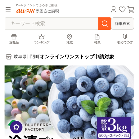
Pontaポイントでふるさと納税
詳細検索
返礼品
ランキング
地域
特集
初めての方
オンラインワンストップ申請対象
岐阜県川辺町