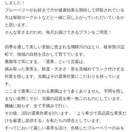
しました！
ブルーベリーがお好きで方や健康効果を期待して摂取されている
方は毎朝ヨーグルトなどと一緒に召し上がっていただいているか
と思います。
そんな皆さまのため、毎月お届けできるプランをご用意！
四季を通して美しい景観に恵まれる飛騨川のほとり、岐阜県川辺
町で、地域の自然を活かして育てています。
農園等で耳にする、「選果」という言葉は、
摘み取った果実を、鮮度・大きさ・形を見極めてランク付けする
作業を指します。当園はその選果作業にこだわりを持っていま
す。
ここまで選果にこだわる農園はそう多くありません。手間を惜し
まない姿勢こそが、当園の品質を唯一無二のものにしています。
機械に頼らず、全て手摘みで行い、
その後、2回の選果作業を行います。「より希少で高品質な果実だ
けを厳選し提供する」を私たちの理念としています。
すべてにおいて厳しい基準を設け、合格したブルーベリーのみを