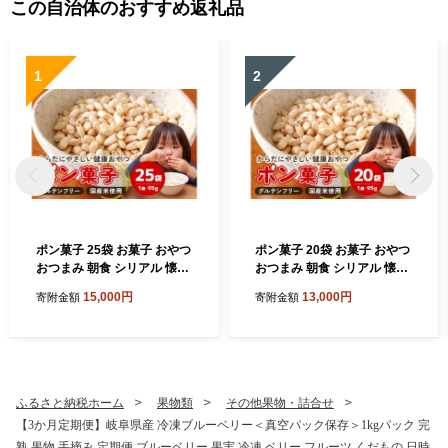
この自治体のおすすめ返礼品
1
2
ポン菓子 25袋 お菓子 おやつ
ポン菓子 20袋 お菓子 おやつ
おつまみ 朝食 シリアル 懐か
おつまみ 朝食 シリアル 懐か
しい サクサク ぽん菓子 A03-
しい サクサク ぽん菓子 A03-
15,000円
13,000円
寄附金額
寄附金額
003
011
ふるさと納税ホーム
果物類
その他果物・詰合せ
【3か月定期便】岐阜県産 冷凍ブルーベリー＜真空パック保存＞1kgパック 完
熟 果物 手摘み 定期便 ブルーベリー 果実 冷凍 ベリー フルーツ くだもの 日時