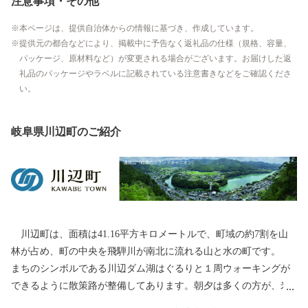
注意事項・その他
本ページは、提供自治体からの情報に基づき、作成しています。
提供元の都合などにより、掲載中に予告なく返礼品の仕様（規格、容量、
パッケージ、原材料など）が変更される場合がございます。お届けした返
礼品のパッケージやラベルに記載されている注意書きなどをご確認くださ
い。
岐阜県川辺町のご紹介
川辺町は、面積は41.16平方キロメートルで、町域の約7割を山
林が占め、町の中央を飛騨川が南北に流れる山と水の町です。
まちのシンボルである川辺ダム湖はぐるりと１周ウォーキングが
できるように散策路が整備してあります。朝夕は多くの方が、米
田富士と川の景色、ボートがスイスイ進む景色、夕日がダム湖を