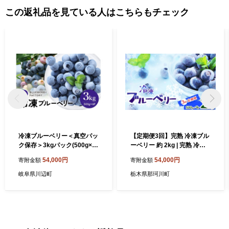
この返礼品を見ている人はこちらもチェック
冷凍ブルーベリー＜真空パッ
【定期便3回】完熟 冷凍ブル
ク保存＞3kgパック(500g×6
ーベリー 約 2kg | 完熟 冷凍
P) 完熟 果物 手摘み ブルーベ
Blueberry ブルーベリー ベ
54,000円
54,000円
寄附金額
寄附金額
リー 果実 冷凍 ベリー フルー
リー 不揃い 果物 くだもの 健
ツ くだもの 日時指定可 岐阜
康意識 美意識 ヨーグルト ス
岐阜県川辺町
栃木県那珂川町
県 川辺町 ブルーベリーファ
ムージー 栃木県 那珂川町 送
クトリー A16-018
料無料