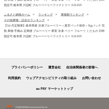
指定可 岐阜県 川辺町 ブルーベーリーファクトリー A16-019
ふるさと納税ホーム
ランキング
果物類ランキング
その他果物・詰合せランキング
【3か月定期便】岐阜県産 冷凍ブルーベリー＜真空パック保存＞1kgパック 完
熟 果物 手摘み 定期便 ブルーベリー 果実 冷凍 ベリー フルーツ くだもの 日時
指定可 岐阜県 川辺町 ブルーベーリーファクトリー A16-019
プライバシーポリシー
運営会社
自治体関係者の皆様へ
利用規約
ウェブアクセシビリティの取り組み
お問い合わせ
au PAY マーケットトップ
© 2016 KDDI/au Commerce & Life, Inc.