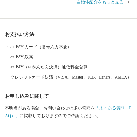
自治体紹介をもっと見る
照らす景色、冬景色、春の芝桜の景色などなど、を楽しみなが
ら、ランニングやウォーキングをしています。また、ダム湖はボ
ート競技に絶好の自然条件を備えており、日本中の愛好家からそ
の名を知られています。 川辺町には自然豊かな環境で育まれた
お支払い方法
多くの特産品があります。また、最近は、気軽に山歩きができる
ように、桃太郎伝説が残る鬼飛山、八坂山、大谷山、遠見山から
au PAY カード（番号入力不要）
南天の滝周遊ルートなどが整備されています。ぜひ多くの方に川
au PAY 残高
辺町へ来ていただけることをお待ちしております。
au PAY（auかんたん決済）通信料金合算
クレジットカード決済（VISA、Master、JCB、Diners、AMEX）
お申し込みに関して
不明点がある場合、お問い合わせの多い質問を
「よくある質問（F
AQ）」
に掲載しておりますのでご確認ください。