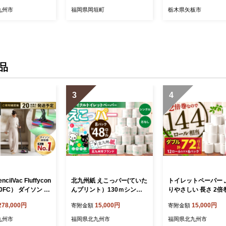
和牛 和牛 牛 牛
降り スライス 薄切り 九州
栃木県産
九州市
福岡県岡垣町
栃木県矢板市
福岡県 岡垣町 冷凍
品
3
4
ncilVac Fluffycon
北九州紙 えこっパー(ていた
トイレットペーパー 
50FC） ダイソン 掃
んプリント）130ｍシング
りやさしい 長さ 2倍巻
ードレス コードレス
ル 6ロール×8パック 計48個
ｍ ダブル 計72個 日
278,000円
15,000円
15,000円
寄附金額
寄附金額
スティック掃除機 ス
2.4倍巻 防災
災
クリーナー 家電 電
九州市
福岡県北九州市
福岡県北九州市