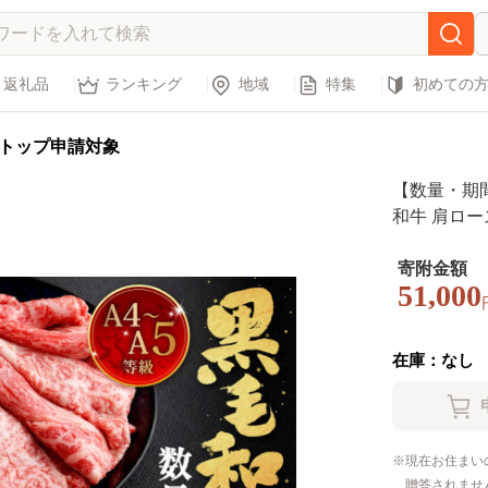
返礼品
ランキング
地域
特集
初めての
トップ申請対象
【数量・期間
和牛 肩ロース
ック）【20
寄附金額
51,000
在庫：なし
現在お住まい
贈答されませ