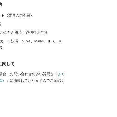
法
ださい！
 カード（番号入力不要）
高
（auかんたん決済）通信料金合算
ード決済（VISA、Master、JCB、Di
EX）
に関して
場合、お問い合わせの多い質問を
「よく
Q）」
に掲載しておりますのでご確認く