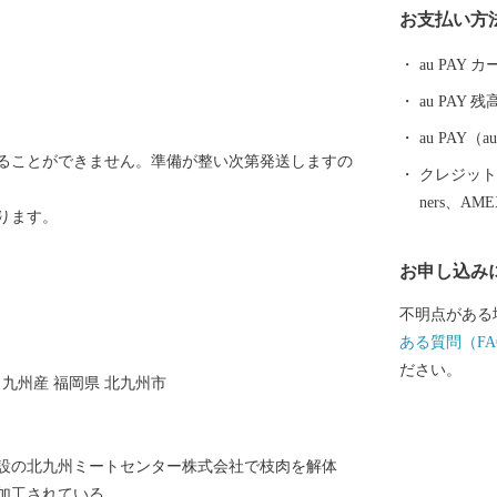
お支払い方
力をご体感く
au PAY
au PAY 残
au PAY
ることができません。準備が整い次第発送しますの
クレジットカ
ners、AM
ります。
お申し込み
不明点がある
ある質問（FA
ださい。
 九州産 福岡県 北九州市
設の北九州ミートセンター株式会社で枝肉を解体
加工されている。