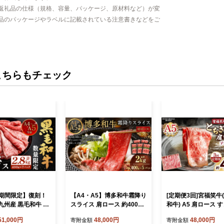
返礼品の仕様（規格、容量、パッケージ、原材料など）が変
品のパッケージやラベルに記載されている注意書きなどをご
こちらもチェック
期間限定】復刻！
【A4・A5】博多和牛霜降り
[定期便3回]宮福笑牛
 九州産 黒毛和牛 肩
スライス 肩ロース 約400g×
和牛) A5 肩ロース 
ライス 計約2.8kg
5 計約2kg 博多和牛 和牛 国
ぶ 約400g｜数量限定
51,000円
48,000円
48,000円
寄附金額
寄附金額
g×7パック）【順次
産牛 牛肉 肉 お肉 ロース 霜
和牛 お肉 栃木県共