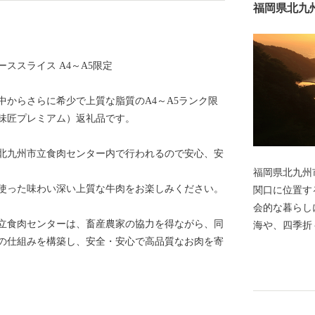
福岡県北九
ススライス A4～A5限定
中からさらに希少で上質な脂質のA4～A5ランク限
味匠プレミアム）返礼品です。
北九州市立食肉センター内で行われるので安心、安
福岡県北九州
使った味わい深い上質な牛肉をお楽しみください。
関口に位置す
会的な暮らし
市立食肉センターは、畜産農家の協力を得ながら、同
海や、四季折
の仕組みを構築し、安全・安心で高品質なお肉を寄
囲まれた、地
門海峡ふぐ刺
明太子など本
ウナギ・カニ
ています。 