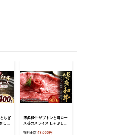
(とちぎ
博多和牛 ザブトンと肩ロー
すきしゃ
ス芯のスライス しゃぶしゃ
 黒毛
ぶ・すき焼き用 6人前 計約9
47,000円
寄附金額
通返礼品
00g 約300g×3パック 牛肉