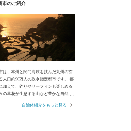
州市のご紹介
市は、本州と関門海峡を挟んだ九州の玄
る人口約90万人の政令指定都市です。 都
に加えて、釣りやサーフィンも楽しめる
々の草花が生息する山など豊かな自然に
方暮らしの両方を楽しめる都市です。 関
自治体紹介をもっと見る
身・シャボン玉石けん・肉うどん・辛子
市ならではの返礼品に加え、黒毛和牛・
など全国的に人気の返礼品も豊富に揃え
ふるさと納税を通じて、ぜひ北九州市の魅