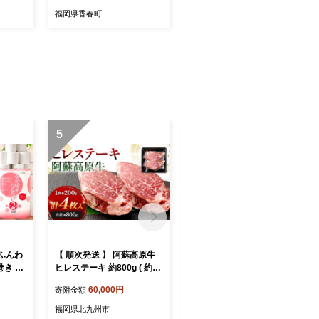
肉 スライス 九州産 福岡県
福岡県香春町
産 冷凍
5
6
ふんわ
【 順次発送 】 阿蘇高原牛
【 順次発送 】 阿蘇高原牛
き 50
ヒレステーキ 約800g ( 約20
ヒレステーキ 約400g ( 約20
本製 防
0g x 4枚 ) お肉 肉 ニク にく
0g x 2枚 ) お肉 肉 ニク にく
60,000円
32,000円
寄附金額
寄附金額
牛肉 牛 ヒレ ステーキ 焼肉
牛肉 牛 ヒレ ステーキ 焼肉
バーベキュー 真空パック 精
バーベキュー 真空パック 精
福岡県北九州市
福岡県北九州市