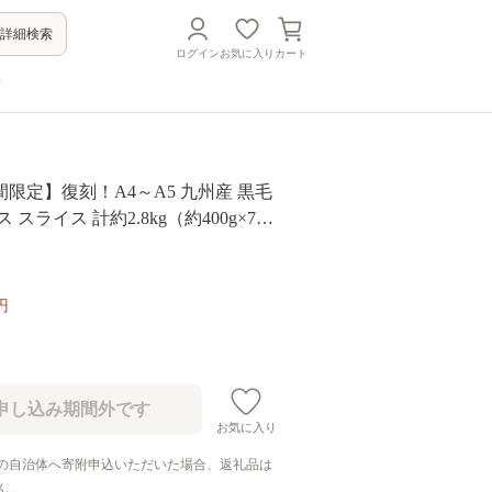
詳細検索
ログイン
お気に入り
カート
方
限定】復刻！A4～A5 九州産 黒毛
 スライス 計約2.8kg（約400g×7パ
26年7月発送】黒毛和牛 和牛 牛 牛肉
円
お気に入り
の自治体へ寄附申込いただいた場合、返礼品は
ん。