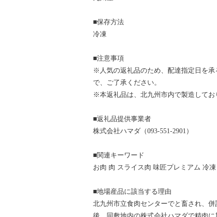
■保存方法
冷凍
■注意事項
※人気の返礼品のため、配達指定日を承
で、ご了承ください。
※本返礼品は、北九州市内で製造してお
■返礼品提供事業者
株式会社ハマダ（093-551-2901）
■関連キーワード
お肉 肉 スライス肉 味匠プレミアム 冷凍
■地場産品に該当する理由
北九州市立食肉センターでと畜され、併
後、同敷地内の株式会社ハマダで精肉に