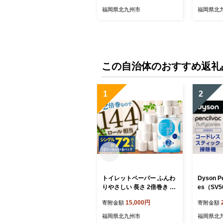
6年9月発送】黒毛和牛 和牛
発送】黒毛
福岡県北九州市
福岡県北
牛 牛肉
肉
この自治体のおすすめ返礼
1
2
トイレットペーパー ふんわ
Dyson Pe
りやさしい 長さ 2倍巻き 10
es（SV
0ｍ シングル 計72個 日本製
除機 コ
15,000円
寄附金額
寄附金額
防災
掃除機 
ティック
福岡県北九州市
福岡県北