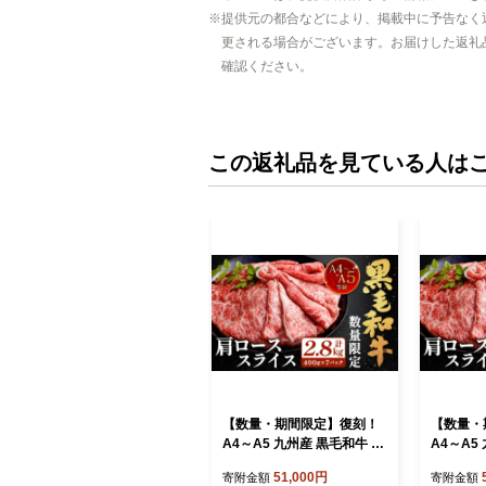
提供元の都合などにより、掲載中に予告なく
更される場合がございます。お届けした返礼
確認ください。
この返礼品を見ている人は
【数量・期間限定】復刻！
【数量・
A4～A5 九州産 黒毛和牛 肩
A4～A5
ロース スライス 計約2.8kg
ロース ス
51,000円
寄附金額
寄附金額
（約400g×7パック）【202
（約400