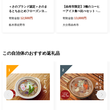
＜さのブランド認定＞さのま
【由布市限定】3種のコーヒ
るとちおとめフローズンヨー
ーアイス食べ比べセット ~ユ
グルト 9個セット【151504
フノカタチ~（3種×2個 計6
12,500円
13,000円
寄附金額
寄附金額
1】
個）
栃木県佐野市
大分県由布市
この自治体のおすすめ返礼品
1
2