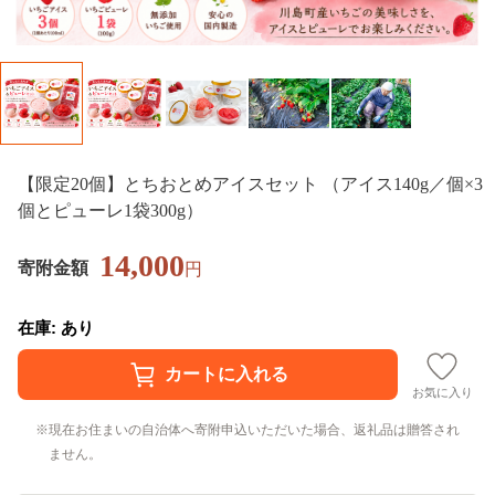
【限定20個】とちおとめアイスセット （アイス140g／個×3
個とピューレ1袋300g）
14,000
寄附金額
円
在庫: あり
お気に入り
現在お住まいの自治体へ寄附申込いただいた場合、返礼品は贈答され
ません。