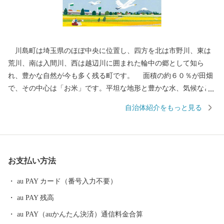
川島町は埼玉県のほぼ中央に位置し、四方を北は市野川、東は
荒川、南は入間川、西は越辺川に囲まれた輪中の郷として知ら
れ、豊かな自然が今も多く残る町です。 面積の約６０％が田畑
で、その中心は「お米」です。平坦な地形と豊かな水、気候など
理想的な条件が整っており、江戸時代には、お蔵米として川越藩
自治体紹介をもっと見る
に献上されていた由緒あるお米が産み出されています。 また、
町の特産として、県内でも有数の産地となっている「いちご」、
県内最大の生産量を誇る「いちじく」の栽培が盛んです。 新た
な取り組みとして、町の魅力を地域住民が再認識し、地域の誇り
お支払い方法
の象徴となり、また町外に対する認知度向上、「訪れたい」、
「買いたい」、「住みたい」と思えるような町のイメージを図る
au PAY カード（番号入力不要）
ため、 「かわじまブランド（＝KJブランド）」をたちあげまし
au PAY 残高
た。KJブランドとは、「自然（見渡す限りの田園風景、白鳥の飛
来など）」、「農産物（いちご、いちじく、川越藩のお蔵米な
au PAY（auかんたん決済）通信料金合算