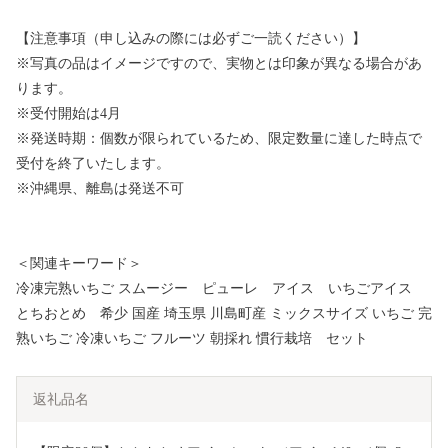
【注意事項（申し込みの際には必ずご一読ください）】
※写真の品はイメージですので、実物とは印象が異なる場合があ
ります。
※受付開始は4月
※発送時期：個数が限られているため、限定数量に達した時点で
受付を終了いたします。
※沖縄県、離島は発送不可
＜関連キーワード＞
冷凍完熟いちご スムージー ピューレ アイス いちごアイス
とちおとめ 希少 国産 埼玉県 川島町産 ミックスサイズ いちご 完
熟いちご 冷凍いちご フルーツ 朝採れ 慣行栽培 セット
返礼品名