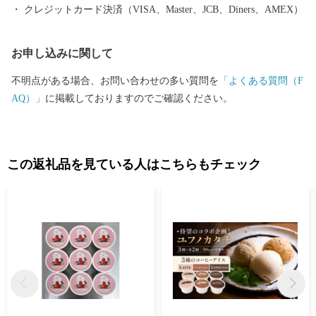
ど）」、「食（すったて、呉汁など）」、「歴史文化財（遠山記
クレジットカード決済（VISA、Master、JCB、Diners、AMEX）
念館、廣徳寺大御堂など）」などに代表される地域資源を掘り起
こし、川島町のＰＲを行っていくものです。 川島町は、ふるさ
お申し込みに関して
と納税の対象団体として総務大臣から指定を受けているため、本
町に寄附した場合は、税制上の特例控除を受けることができま
不明点がある場合、お問い合わせの多い質問を
「よくある質問（F
す。
AQ）」
に掲載しておりますのでご確認ください。
この返礼品を見ている人はこちらもチェック