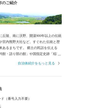
市のご紹介
に丘陵、南に沃野、開湯900年以上の伝統
や宮内熊野大社など、すぐれた伝統と歴
来あるまちです。 郷土の民話を伝える
料館・語り部の館」や国指定史跡「稲荷
等の歴史と文化、さらに全国のスカイス
自治体紹介をもっと見る
として知られる「南陽スカイパーク」や
進を図る「中央花公園(市民体育館)」な
を大切にしながら、市民の安全な暮し、
ルに応じた安心な暮し、そしてうるおい
法
目指して、みなさんが住んでいて良かっ
づくりを進めています。
 カード（番号入力不要）
高