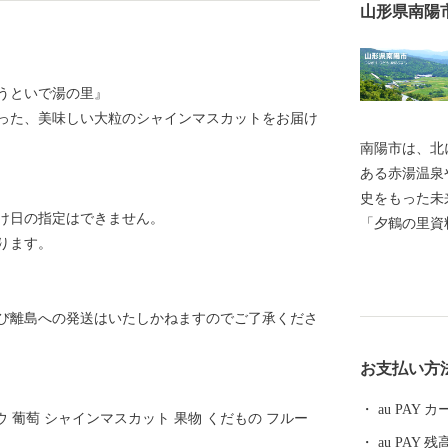
山形県南陽
うといで湯の里』
った、美味しい大粒のシャインマスカットをお届け
南陽市は、北
ある赤湯温泉
史をもった未
け日の指定はできません。
「夕鶴の里資
ります。
森古墳」公園
ポーツの中心
市民の健康増
び離島への発送はいたしかねますのでご了承くださ
どの地域文化
ライフサイク
お支払い方
のある暮しを
たと思うまち
au PAY
ウ 葡萄 シャインマスカット 果物 くだもの フルー
au PAY 残