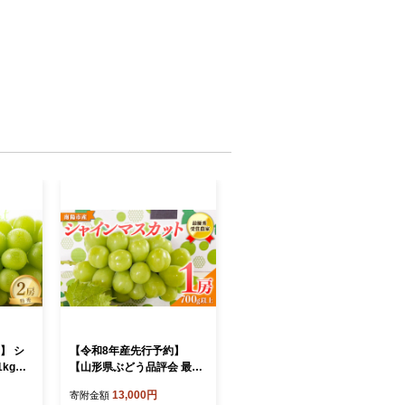
】 シ
【令和8年産先行予約】
kg以
【山形県ぶどう品評会 最優
《令和8年
秀賞受賞農家】 シャインマ
13,000円
寄附金額
OWA
スカット 700g以上 (1房 秀