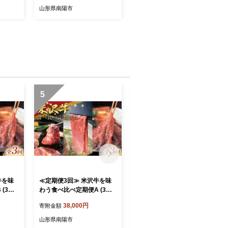
ト ぶど
以上) 《令和8年9月中旬～
山形県南陽市
ザート
発送》 『青木農園』 マスカ
市 [2
ット ぶどう 種なし 果物 フ
ルーツ デザート 山形県 南
陽市 [634-R8]
5
6
牛を味
≪定期便3回≫ 米沢牛を味
≪定期便3回≫ お試し 米沢
(3～4
わう食べ比べ定期便A (3～4
牛食べ比べ定期便(1～2人
牛 山形
人用) 牛肉 ブランド牛 山形
用) 牛肉 ブランド牛 山形県
38,000円
27,000円
寄附金額
寄附金額
県 南陽市 [2701]
南陽市 [2700]
山形県南陽市
山形県南陽市