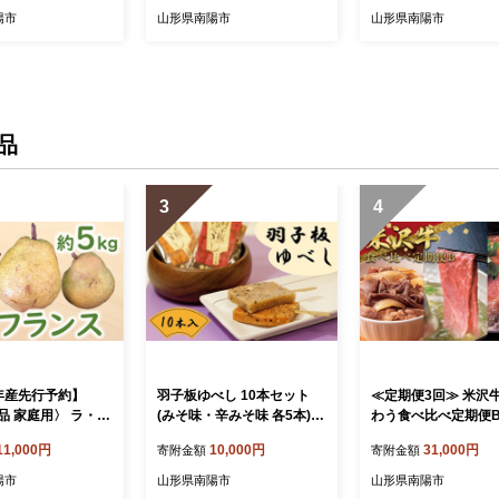
マスカット ぶどう
マスカット ぶどう 果物 フ
フルーツ』 マスカッ
陽市
山形県南陽市
山形県南陽市
ーツ デザート 山
ルーツ デザート 山形県 南
う 果物 フルーツ デ
 [1628]
陽市 [810]
山形南陽産 山形県 南陽
064-R8]
品
3
4
年産先行予約】
羽子板ゆべし 10本セット
≪定期便3回≫ 米沢
品 家庭用〉 ラ・フ
(みそ味・辛みそ味 各5本)
わう食べ比べ定期便B 
kg (12～24玉)
『菓子処 六味庵』 みそ 餅
人用) 牛肉 ブランド
11,000円
10,000円
31,000円
寄附金額
寄附金額
年11月中旬～発
和菓子 お茶菓子 山形県 南
県 南陽市 [2702]
カネタ髙橋青果』 ラ
陽市 [2673]
陽市
山形県南陽市
山形県南陽市
果物 フルーツ デ