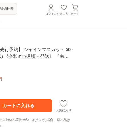
詳細検索
ログイン
お気に入り
カート
方
先行予約】 シャインマスカット 600
 秀) 《令和8年9月頃～発送》 『南陽
』 マスカット ぶどう 果物 フルー
山形県 南陽市 [1206]
円
お気に入り
の自治体へ寄附申込いただいた場合、返礼品は
ん。