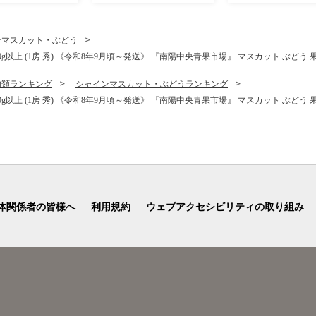
形県 南陽市 [267
ンマスカット・ぶどう
以上 (1房 秀) 《令和8年9月頃～発送》 『南陽中央青果市場』 マスカット ぶどう 果物 
物類ランキング
シャインマスカット・ぶどうランキング
以上 (1房 秀) 《令和8年9月頃～発送》 『南陽中央青果市場』 マスカット ぶどう 果物 
体関係者の皆様へ
利用規約
ウェブアクセシビリティの取り組み