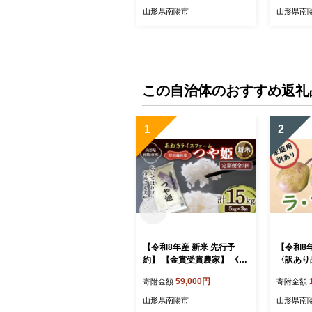
中央青果市場』果物 フルー
農園』 
山形県南陽市
山形県南
ツ デザート 山形県 南陽市
果物 フル
[1043]
形県 南陽市
この自治体のおすすめ返礼
1
2
【令和8年産 新米 先行予
【令和8
約】 【金賞受賞農家】 《定
〈訳あり
期便3回》 特別栽培米 つや
ランス 約5
59,000円
寄附金額
寄附金額
姫 5kg×3か月 《令和8年9月
《令和8
下旬～発送》 『あおきライ
送》 『
山形県南陽市
山形県南
スファーム』 山形南陽産 米
フランス 