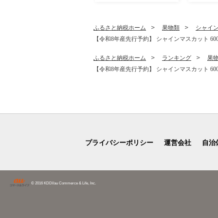
白米 精米 ご飯 農家直送 山
ザート 山
形県 南陽市 [1607-R8]
4]
ふるさと納税ホーム
果物類
シャイ
【令和8年産先行予約】 シャインマスカット 600g
ふるさと納税ホーム
ランキング
果
【令和8年産先行予約】 シャインマスカット 600g
プライバシーポリシー
運営会社
自治
© 2016 KDDI/au Commerce & Life, Inc.