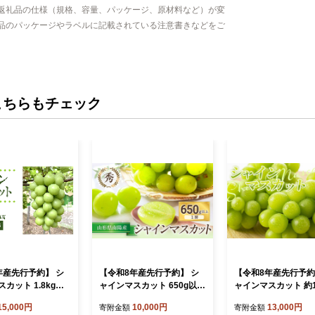
返礼品の仕様（規格、容量、パッケージ、原材料など）が変
品のパッケージやラベルに記載されている注意書きなどをご
こちらもチェック
年産先行予約】 シ
【令和8年産先行予約】 シ
【令和8年産先行予約
カット 1.8kg以
ャインマスカット 650g以上
ャインマスカット 約1
房 秀) 《令和8年9
(1房 秀) 《令和8年9月上旬
上 (2房入り 特秀) 
15,000円
10,000円
13,000円
寄附金額
寄附金額
発送》 『フナヤマ
～発送》 『フナヤマ農園』
9月上旬～発送》 『N