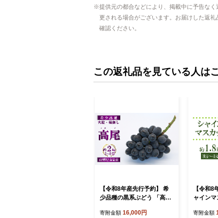
提供元の都合などにより、掲載中に予告なく
更される場合がございます。お届けした返礼
確認ください。
この返礼品を見ている人は
【令和8年産先行予約】 希
【令和8
少品種の黒系ぶどう 「高
ャインマス
尾」 約2kg (3～5房 秀) 《令
上 (3～4
16,000円
寄附金額
寄附金額
和8年9月頃～発送》 『南陽
月上旬～