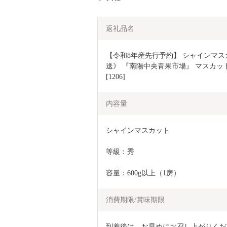
返礼品名
【令和8年産先行予約】 シャインマスカット
送》 『南陽中央青果市場』 マスカット 
[1206]
内容量
シャインマスカット
等級：秀
容量：600g以上（1房）
消費期限/賞味期限
到着後は、お早めにお召し上がりくだ