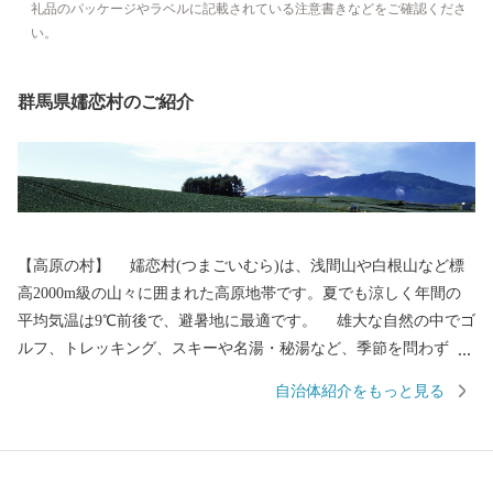
礼品のパッケージやラベルに記載されている注意書きなどをご確認くださ
い。
群馬県嬬恋村のご紹介
【高原の村】 嬬恋村(つまごいむら)は、浅間山や白根山など標
高2000m級の山々に囲まれた高原地帯です。夏でも涼しく年間の
平均気温は9℃前後で、避暑地に最適です。 雄大な自然の中でゴ
ルフ、トレッキング、スキーや名湯・秘湯など、季節を問わず
様々なレジャーを楽しめます。最新情報はぜひページ下部の観光
自治体紹介をもっと見る
商工課FBでチェックしてみてください！ 【愛妻の村】 嬬恋村
の名前、そして愛妻家の聖地としての嬬恋は、古く日本書紀のロ
マンに満ちた伝承に由来します。 第12代景行天皇の皇子「日本
武尊（やまとたけるのみこと）」の東征中、海の神の怒りを静め