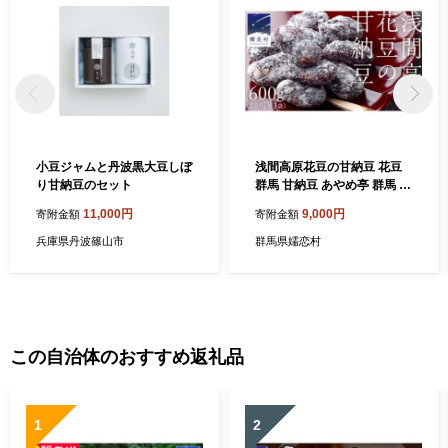
小豆ジャムと丹波黒大豆しぼ
浅間高原花豆の甘納豆 花豆
り甘納豆のセット
群馬 甘納豆 あやめ亭 群馬 贈
答 贈り物 ギフト お中元 お歳
11,000円
9,000円
寄附金額
寄附金額
暮 [AE002tu]
兵庫県丹波篠山市
群馬県嬬恋村
この自治体のおすすめ返礼品
1
2