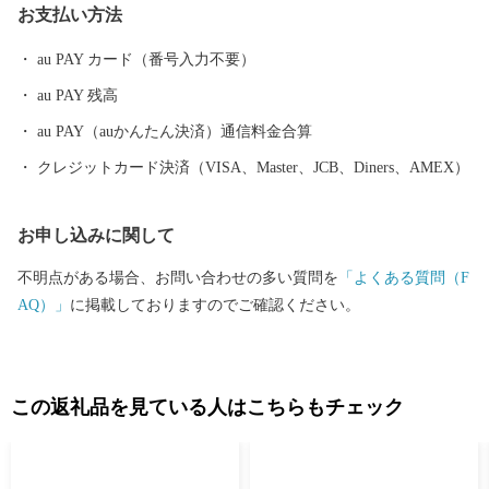
お支払い方法
るために愛妻「弟橘姫（おとたちばなひめ）」が海に身を投じま
した。その東征の帰路、日本武尊は碓日坂（今の鳥居峠）にお立
au PAY カード（番号入力不要）
ちになり、亡き妻を追慕のあまり「吾嬬者耶（あづまはや）」
au PAY 残高
（ああ、わが妻よ、恋しい）とお嘆きになって妻をいとおしまれ
たといいます。 【返礼品お受け取り後のお願い】 ●お受取り後は
au PAY（auかんたん決済）通信料金合算
すぐに状態をご確認ください。万全を期してお礼の品をお届けし
クレジットカード決済（VISA、Master、JCB、Diners、AMEX）
ておりますが、万が一不備等があった場合は、お受け取り時の写
真（画像）を添付のうえ、電子メールにてご連絡ください。 （ご
お申し込みに関して
連絡先メールアドレス：tsumagoi@furusato-g.com） お受取りから
日数が経過している場合、交換等は対応いたしかねますので予め
不明点がある場合、お問い合わせの多い質問を
「よくある質問（F
ご了承ください。 また、返礼品に不備等がある場合、食べたり、
AQ）」
に掲載しておりますのでご確認ください。
飲んだり、捨てたりせず、今後の対応が決まるまで保管をお願い
します。 保管されてない場合、交換等が出来ない場合がございま
す。 【返礼品・配送に関するお問い合わせ】 嬬恋村ふるさと納
税担当窓口 電話番号：050-3108-1678 メールアドレス：tsumag
この返礼品を見ている人はこちらもチェック
oi@furusato-g.com 営業時間：8：30～17:30 定休日：土日祝