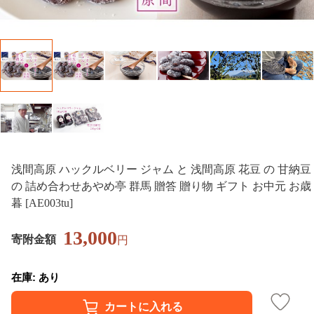
浅間高原 ハックルベリー ジャム と 浅間高原 花豆 の 甘納豆
の 詰め合わせあやめ亭 群馬 贈答 贈り物 ギフト お中元 お歳
暮 [AE003tu]
13,000
寄附金額
円
在庫: あり