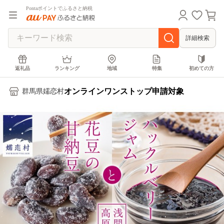
Pontaポイントでふるさと納税
詳細検索
返礼品
ランキング
地域
特集
初めての方
オンラインワンストップ申請対象
群馬県嬬恋村