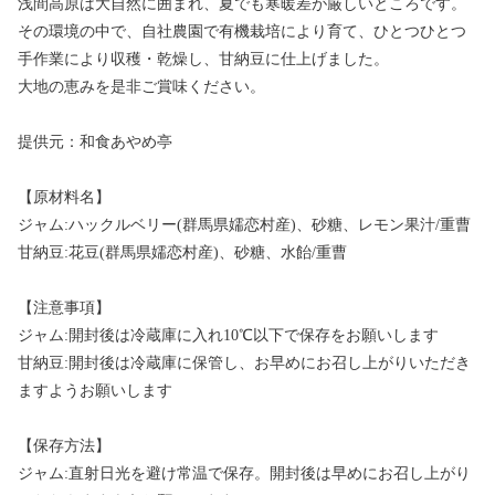
浅間高原は大自然に囲まれ、夏でも寒暖差が厳しいところです。
その環境の中で、自社農園で有機栽培により育て、ひとつひとつ
手作業により収穫・乾燥し、甘納豆に仕上げました。
大地の恵みを是非ご賞味ください。
提供元：和食あやめ亭
【原材料名】
ジャム:ハックルベリー(群馬県嬬恋村産)、砂糖、レモン果汁/重曹
甘納豆:花豆(群馬県嬬恋村産)、砂糖、水飴/重曹
【注意事項】
ジャム:開封後は冷蔵庫に入れ10℃以下で保存をお願いします
甘納豆:開封後は冷蔵庫に保管し、お早めにお召し上がりいただき
ますようお願いします
【保存方法】
ジャム:直射日光を避け常温で保存。開封後は早めにお召し上がり