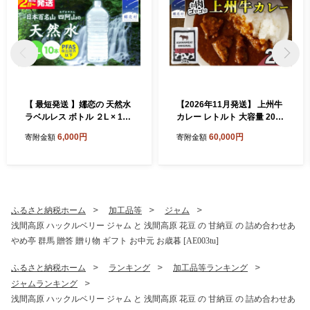
【 最短発送 】嬬恋の 天然水
【2026年11月発送】 上州牛
ラベルレス ボトル ２L × 10
カレー レトルト 大容量 200g
本 入 水 ミネラルウォーター
× 20パック 嬬恋キャベツ使
6,000円
60,000円
寄附金額
寄附金額
2000ml 2リットル 飲料水 最
用 レトルトカレー 食べ比べ
短2日発送 通販 定期 備蓄 ロ
レンチン レンジ おかず 温め
ーリングストック 備蓄用 ペ
るだけ 長期保存可 災害対策
ットボトル 防災 工場直送 箱
ローリングストック 非常食
買い まとめ買い 国産 防災 嬬
防災 キャンプ 詰め合わせ 牛
恋銘水 日用品 [BA001tu]
肉 洋食 クリスマス お正月 [A
ふるさと納税ホーム
加工品等
ジャム
H066tu]
浅間高原 ハックルベリー ジャム と 浅間高原 花豆 の 甘納豆 の 詰め合わせあ
やめ亭 群馬 贈答 贈り物 ギフト お中元 お歳暮 [AE003tu]
ふるさと納税ホーム
ランキング
加工品等ランキング
ジャムランキング
浅間高原 ハックルベリー ジャム と 浅間高原 花豆 の 甘納豆 の 詰め合わせあ