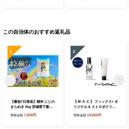
この自治体のおすすめ返礼品
1
2
【最短7日発送】精米 にじの
【 M･A･C 】 フィックス+ オ
きらめき 5kg 茨城県下妻市
リジナル & ストロボクリー
産 【 お米 米 白米 ご飯 こめ
ム ピンクライトセット 【 マ
7,000円
19,000円
寄附金額
寄附金額
にじのきらめき 令和7年産 茨
ック M・A・C 】
城県産 】