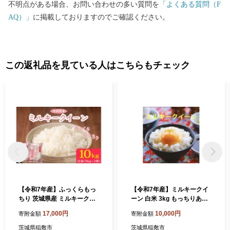
不明点がある場合、お問い合わせの多い質問を
「よくある質問（F
AQ）」
に掲載しておりますのでご確認ください。
この返礼品を見ている人はこちらもチェック
【令和7年産】ふっくらもっ
【令和7年産】ミルキークイ
ちり 茨城県産 ミルキークイ
ーン 白米 3kg もっちりあま
ーン 白米 10kg (5kg×2袋)｜
あま！茨城県産 ブランド米
17,000円
10,000円
寄附金額
寄附金額
お米 おこめ 精米 直送 稲敷
[1664]
茨城 [2253]
茨城県稲敷市
茨城県稲敷市