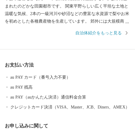
まれたのどかな田園都市です。 関東平野らしい広く平坦な土地と
温暖な気候、2本の一級河川や砂沼などの豊富な水資源で梨やお米
を初めとした各種農産物を生産しています。 郊外には大規模商業
施設等もあり、シティライフとスローライフのバランスのとれた
自治体紹介をもっと見る
過ごしやすい街です。 【申し込み・返礼品・寄付金受領書につい
て】 本サイトの運営は、下妻市ふるさと納税サポートセンターが
行っております。 お電話及びメールは、当センターがご対応いた
します。 ■お電話でのお問い合わせ先 TEL：050-3613-2140 メー
お支払い方法
ル：din-furusato@din-group.co.jp 営業時間：月曜～金曜 9:00-17:15
※土日、祝祭日、年末年始（12/29～1/4）は休業日となります。
au PAY カード（番号入力不要）
【ワンストップ特例申請書について】 下妻市役所 経済部 農業政
au PAY 残高
策課 ふるさと振興係 平日8時30分～17時15分 TEL：0296-43-2111
au PAY（auかんたん決済）通信料金合算
クレジットカード決済（VISA、Master、JCB、Diners、AMEX）
お申し込みに関して