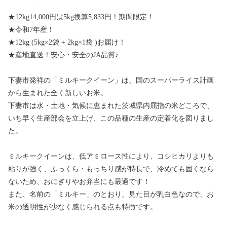
★12kg14,000円は5kg換算5,833円！期間限定！
★令和7年産！
★12kg (5kg×2袋 + 2kg×1袋 )お届け！
★産地直送！安心・安全のJA品質♪
下妻市発祥の「ミルキークイーン」は、国のスーパーライス計画
から生まれた全く新しいお米。
下妻市は水・土地・気候に恵まれた茨城県内屈指の米どころで、
いち早く生産部会を立上げ、この品種の生産の定着化を図りまし
た。
ミルキークイーンは、低アミロース性により、コシヒカリよりも
粘りが強く、ふっくら・もっちり感が特長で、冷めても固くなら
ないため、おにぎりやお弁当にも最適です！
また、名前の「ミルキー」のとおり、見た目が乳白色なので、お
米の透明性が少なく感じられる点も特徴です。