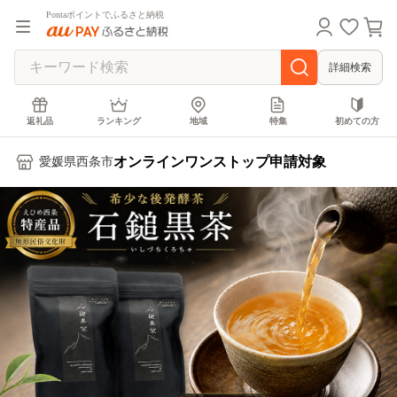
Pontaポイントでふるさと納税
詳細検索
返礼品
ランキング
地域
特集
初めての方
オンラインワンストップ申請対象
愛媛県西条市