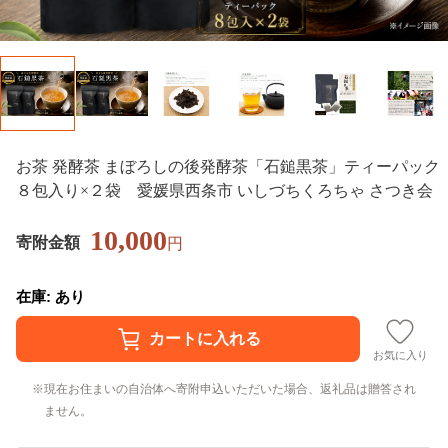
お茶 発酵茶 まぼろしの後発酵茶「石鎚黒茶」ティーパック
８包入り×２袋 愛媛県西条市 いしづちくろちゃ さつき会
10,000
寄附金額
円
在庫: あり
お気に入り
現在お住まいの自治体へ寄附申込いただいた場合、返礼品は贈答され
ません。