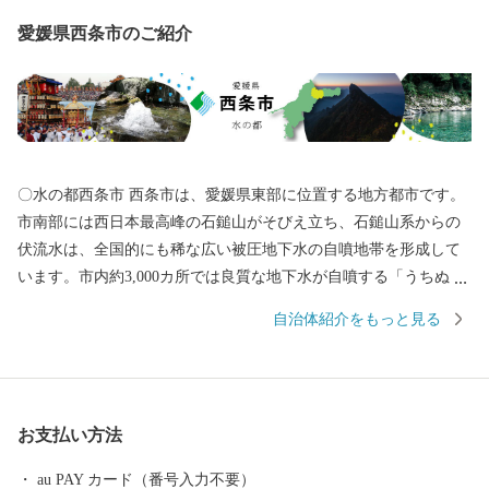
愛媛県西条市のご紹介
〇水の都西条市 西条市は、愛媛県東部に位置する地方都市です。
市南部には西日本最高峰の石鎚山がそびえ立ち、石鎚山系からの
伏流水は、全国的にも稀な広い被圧地下水の自噴地帯を形成して
います。市内約3,000カ所では良質な地下水が自噴する「うちぬ
き」という現象が見られ、市民の約半数が地下水で生活していま
自治体紹介をもっと見る
す。また日本一の生産量を誇るはだか麦や愛宕柿、春の七草、県
下一の収穫量を誇る水稲、ほうれん草、きゅうり、アスパラガス
など多様な農作物の一大産地であるとともに、非鉄金属、鉄鋼、
機械等の分野を中心に四国最大規模の工業地帯を形成していま
お支払い方法
す。他にも見どころとして、市内各所の神社で繰り広げられる秋
祭りには、150台を超えるだんじり、みこし、太鼓台が奉納されま
au PAY カード（番号入力不要）