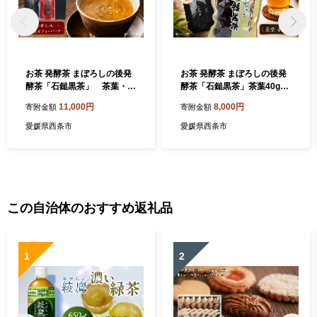
お茶 発酵茶 まぼろしの後発
お茶 発酵茶 まぼろしの後発
酵茶「石鎚黒茶」 茶葉・テ
酵茶「石鎚黒茶」茶葉40g
ィーパックセット（化粧箱入
愛媛県西条市 いしづちくろ
11,000円
8,000円
寄附金額
寄附金額
り） 愛媛県西条市 いしづ
ちゃ さつき会
ちくろちゃ さつき会
愛媛県西条市
愛媛県西条市
この自治体のおすすめ返礼品
1
2