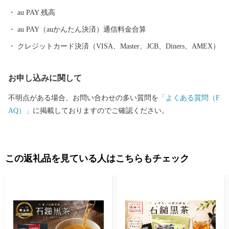
す。勇ましい太鼓・鉦に合せて練り歩くさまは壮観です。さら
au PAY 残高
に、「新幹線生みの親」十河信二氏ゆかりの地に誕生した四国初
の鉄道博物館「四国鉄道文化館」があります。十河氏の功績を紹
au PAY（auかんたん決済）通信料金合算
介する記念館や観光案内、物産販売を行う観光交流センターを併
クレジットカード決済（VISA、Master、JCB、Diners、AMEX）
設しています。2017年開催の「愛顔（えがお）つなぐえひめ国
体」の山岳競技会場として使用された「石鎚クライミングパークS
お申し込みに関して
AIJO」は、スポーツクライミングの競技別強化センターとして、J
OC（公益財団法人日本オリンピック委員会）から認定されまし
不明点がある場合、お問い合わせの多い質問を
「よくある質問（F
た。 〇ワクワク度日本一のまちづくりを目指して 2018日本ICT教
AQ）」
に掲載しておりますのでご確認ください。
育アワードを受賞した教育分野や福祉、健康、子育てなどの他分
野でICTを活用するスマートシティの構築をはじめ、起業型地域お
こし協力隊制度を活用してベンチャー企業の誘致・育成、市民や
企業から募った資金を市民活動に役立てる新たなローカルファン
この返礼品を見ている人はこちらもチェック
ドの構築、中四国地方の市町村で初の自治体シンクタンクの開設
など「人」と「仕事」の好循環を創出して「まち」の総合力を高
めることを目指したワクワク度日本一のまちづくりに取り組んで
います。