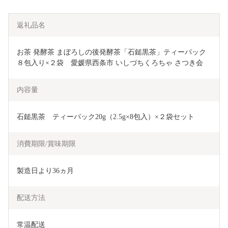
返礼品名
お茶 発酵茶 まぼろしの後発酵茶「石鎚黒茶」ティーパック
８包入り×２袋　愛媛県西条市 いしづちくろちゃ さつき会
内容量
石鎚黒茶　ティーパック20g（2.5g×8包入）×２袋セット         
消費期限/賞味期限
製造日より36ヵ月
配送方法
常温配送