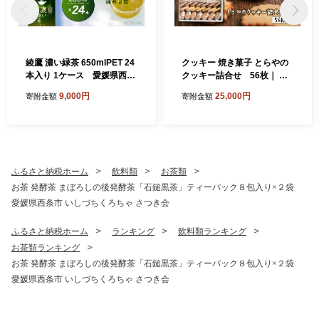
綾鷹 濃い緑茶 650mlPET 24
クッキー 焼き菓子 とらやの
本入り 1ケース 愛媛県西条
クッキー詰合せ 56枚｜ 愛
市 ｜ お茶 緑茶 濃い 綾鷹 機
媛県西条市 クッキー 詰め合
9,000円
25,000円
寄附金額
寄附金額
能性表示食品 茶カテキン ペ
わせ 人気 アソート お菓子ス
ットボトル 1箱 清涼飲料水
イーツ 食べ比べ 個包装 手作
飲料 愛媛県 西条市 送料無料
り 西条市 とらや
ふるさと納税ホーム
飲料類
お茶類
お茶 発酵茶 まぼろしの後発酵茶「石鎚黒茶」ティーパック８包入り×２袋
愛媛県西条市 いしづちくろちゃ さつき会
ふるさと納税ホーム
ランキング
飲料類ランキング
お茶類ランキング
お茶 発酵茶 まぼろしの後発酵茶「石鎚黒茶」ティーパック８包入り×２袋
愛媛県西条市 いしづちくろちゃ さつき会