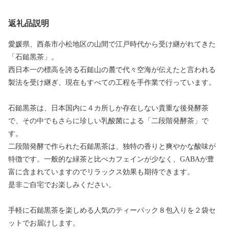
返礼品説明
愛媛県、西条市小松地区の山間で江戸時代から受け継がれてきた
「石鎚黒茶」。
西日本一の標高を誇る石鎚山の麓で代々空海が伝えたと言われる
製法を受け継ぎ、現在もすべての工程を手作業で行っています。
石鎚黒茶は、日本国内に４カ所しか存在しない貴重な後発酵茶
で、その中でもさらに珍しい乳酸菌による「二段階発酵茶」で
す。
二段階発酵で作られた石鎚黒茶は、独特の香りと爽やかな酸味が
特徴です。一般的な緑茶と比べカフェインが少なく、GABAが豊
富に含まれていますのでリラックス効果も期待できます。
是非ご自宅でお楽しみください。
手軽に石鎚黒茶を楽しめる人気のティーパック８包入りを２袋セ
ットでお届けします。