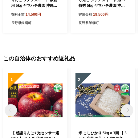
用 5kg ヤマハチ農園 沖縄県
特秀 5kg ヤマハチ農園 沖縄
への配送不可 2026年10月上
県への配送不可 2026年10月
14,500円
19,500円
寄附金額
寄附金額
旬頃から2026年11月上旬頃
上旬頃から2026年11月上旬
まで順次発送予定 令和8年度
頃まで順次発送予定 令和8年
長野県飯綱町
長野県飯綱町
収穫分 BLOF理論栽培 信州
度収穫分 BLOF理論栽培 信
果物 フルーツ リンゴ 林檎 長
州 果物 フルーツ リンゴ 林檎
野 予約 農家直送 長野県 飯綱
長野 予約 農家直送 長野県 飯
町 [0657]
綱町 [0656]
この自治体のおすすめ返礼品
1
2
【 感謝りんご / 光センサー選
米 こしひかり 5kg × 3回 【 3