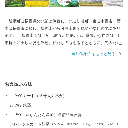
飯綱町は長野県の北部に位置し、北は信濃町、東は中野市、西
南は長野市に接し、飯縄山から斑尾山まで穏やかな丘陵地にあり
ます。 飯縄山をはじめ北信五岳に抱かれた緑豊かな自然は、四
季折々に美しい姿をみせ、私たちの心を癒すとともに、先人たち
の英知とたゆまぬ努力によって、農業はもとよりあらゆる産業や
自治体紹介をもっと見る
私たちの生活すべての基盤となっています。 その豊かな自然と
誇りある歴史を背景に果樹稲作を中心とした農業振興などに積極
的に取組み、現在、長野市のベッドタウンや北信地域の観光拠点
として、また、飯綱町産コシヒカリはもとより、りんごやももな
お支払い方法
ど果樹の一大産地として発展してきました。 大自然に囲まれ四
季を通じて魅力ある飯綱町に是非お立ち寄りください。
au PAY カード（番号入力不要）
au PAY 残高
au PAY（auかんたん決済）通信料金合算
クレジットカード決済（VISA、Master、JCB、Diners、AMEX）