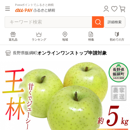
Pontaポイントでふるさと納税
詳細検索
返礼品
ランキング
地域
特集
初めての方
オンラインワンストップ申請対象
長野県飯綱町