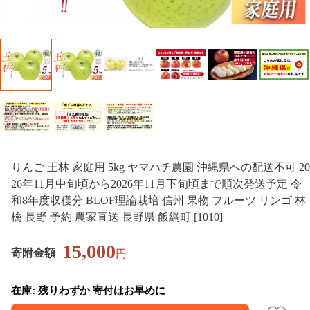
りんご 王林 家庭用 5kg ヤマハチ農園 沖縄県への配送不可 20
26年11月中旬頃から2026年11月下旬頃まで順次発送予定 令
和8年度収穫分 BLOF理論栽培 信州 果物 フルーツ リンゴ 林
檎 長野 予約 農家直送 長野県 飯綱町 [1010]
15,000
寄附金額
円
在庫: 残りわずか 寄付はお早めに