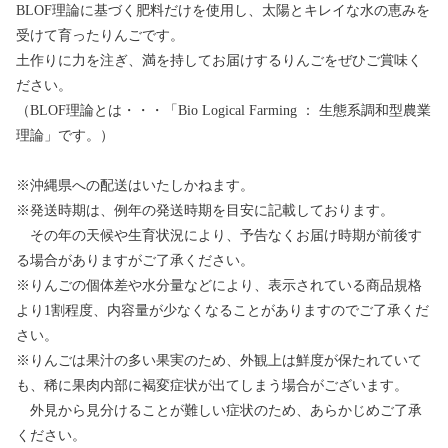
BLOF理論に基づく肥料だけを使用し、太陽とキレイな水の恵みを
受けて育ったりんごです。
土作りに力を注ぎ、満を持してお届けするりんごをぜひご賞味く
ださい。
（BLOF理論とは・・・「Bio Logical Farming ： 生態系調和型農業
理論」です。）
※沖縄県への配送はいたしかねます。
※発送時期は、例年の発送時期を目安に記載しております。
その年の天候や生育状況により、予告なくお届け時期が前後す
る場合がありますがご了承ください。
※りんごの個体差や水分量などにより、表示されている商品規格
より1割程度、内容量が少なくなることがありますのでご了承くだ
さい。
※りんごは果汁の多い果実のため、外観上は鮮度が保たれていて
も、稀に果肉内部に褐変症状が出てしまう場合がございます。
外見から見分けることが難しい症状のため、あらかじめご了承
ください。