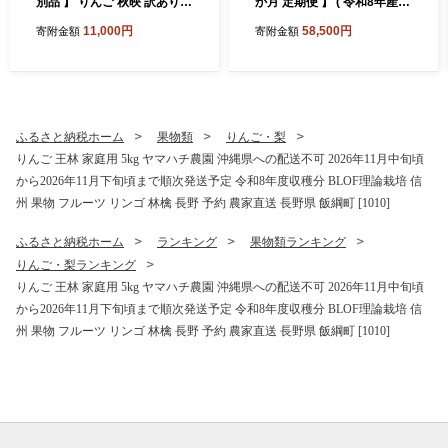
別品 】 りんご 秋映 訳あり 5
か月 定期便 】 ( 令和8年産 )
kg （ 12玉 〜 25玉 ） 交換保
山岸ファームのお米 沖縄県
11,000円
58,500円
寄附金額
寄附金額
証 ながの農業協同組合 2026
への配送不可 2026年10月上
年10月上旬頃から2026年10
旬頃から順次発送予定 コシ
月下旬頃まで順次発送予定
ヒカリ 白米 精米 お米 信州
令和8年度収穫分 傷 不揃い
予約 農家直送 長野県 飯綱町
リンゴ 林檎 果物 フルーツ 信
[2001]
州 長野 予約 長野県 飯綱町
ふるさと納税ホーム
果物類
りんご・梨
[1202]
りんご 王林 家庭用 5kg ヤマハチ農園 沖縄県への配送不可 2026年11月中旬頃
から2026年11月下旬頃まで順次発送予定 令和8年度収穫分 BLOF理論栽培 信
州 果物 フルーツ リンゴ 林檎 長野 予約 農家直送 長野県 飯綱町 [1010]
ふるさと納税ホーム
ランキング
果物類ランキング
りんご・梨ランキング
りんご 王林 家庭用 5kg ヤマハチ農園 沖縄県への配送不可 2026年11月中旬頃
から2026年11月下旬頃まで順次発送予定 令和8年度収穫分 BLOF理論栽培 信
州 果物 フルーツ リンゴ 林檎 長野 予約 農家直送 長野県 飯綱町 [1010]