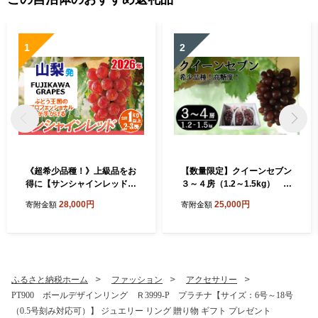
1
2
《超希少品種！》上級品をお
【数量限定】クイーンセブン
得に【サンシャインレッド】
３～４房（1.2～1.5kg） ぶ
1.0kg以上（2～3房）【2026
どう ブドウ 葡萄 くだもの 果
28,000円
25,000円
寄附金額
寄附金額
年発送分 先行予約】- FUJIK
物 フルーツ 山梨 やまなし 富
AWA GRAPES -
士川町 高糖度 希少 希少品種
貴重
ふるさと納税ホーム
ファッション
アクセサリー
PT900 ボールデザインリング Ｒ3999-P プラチナ【サイズ：6号～18号
（0.5号刻み対応可）】 ジュエリー リング 贈り物 ギフト プレゼント