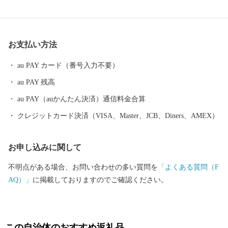
モンド富士をはじめ四季折々の美しい景色が見られます。 気候
は盆地特有の内陸性気候で、夏季と冬季の気温差が大きく、日照
時間も長いなど居住に適しています。 高齢化や人口減少、中山
お支払い方法
間地域の過疎化も進行している状況ですが、移住定住や交流人口
の増加を推進しています。 ふるさとへの思い… 富士川の瀬音、
au PAY カード（番号入力不要）
鳥のさえずりなど、豊かな自然の中で、友と遊び、ふれあった
au PAY 残高
日々… ふるさとを離れ、都会でご活躍の皆さまにとって、ふる
さとの思い出は、数多くあると思います。 富士川町では、地域
au PAY（auかんたん決済）通信料金合算
の資源を守り、「暮らしと自然が輝く 交流のまち」をめざし
クレジットカード決済（VISA、Master、JCB、Diners、AMEX）
て、まちづくりを進めていきます。 本町にゆかりのある方、ご
関心のある皆さまに、ふるさと“富士川町”を応援するサポーター
お申し込みに関して
になっていただきたいと思います。
不明点がある場合、お問い合わせの多い質問を
「よくある質問（F
AQ）」
に掲載しておりますのでご確認ください。
この自治体のおすすめ返礼品