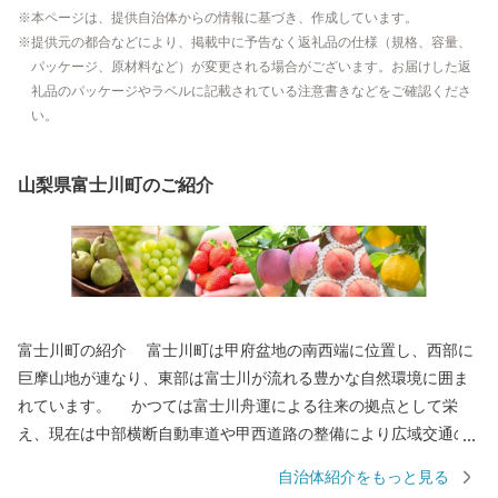
本ページは、提供自治体からの情報に基づき、作成しています。
提供元の都合などにより、掲載中に予告なく返礼品の仕様（規格、容量、
パッケージ、原材料など）が変更される場合がございます。お届けした返
礼品のパッケージやラベルに記載されている注意書きなどをご確認くださ
い。
山梨県富士川町のご紹介
富士川町の紹介 富士川町は甲府盆地の南西端に位置し、西部に
巨摩山地が連なり、東部は富士川が流れる豊かな自然環境に囲ま
れています。 かつては富士川舟運による往来の拠点として栄
え、現在は中部横断自動車道や甲西道路の整備により広域交通の
アクセスが向上しています。 大法師公園の桜、妙法寺のあじさ
自治体紹介をもっと見る
い、舂米・平林・穂積の棚田、大柳川渓谷の紅葉、高下のダイヤ