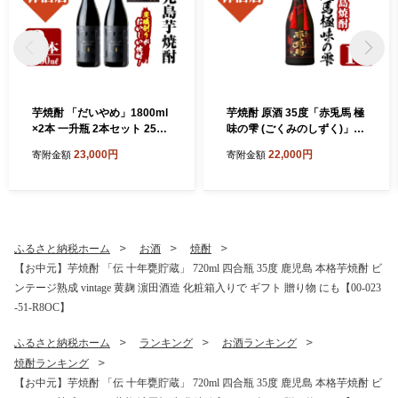
芋焼酎 「だいやめ」1800ml
芋焼酎 原酒 35度「赤兎馬 極
×2本 一升瓶 2本セット 25度
味の雫 (ごくみのしずく)」 7
鹿児島 本格芋焼酎 人気 だい
20ml 四合瓶 鹿児島 本格芋焼
23,000円
22,000円
寄附金額
寄附金額
やめハイボール 焼酎ハイボ
酎 【99-023-19】
ール 焼酎 フルーティー ライ
チ ダイヤメ DAIYAME 濵田
酒造 ギフト にも!【99-023-0
5】
ふるさと納税ホーム
お酒
焼酎
【お中元】芋焼酎 「伝 十年甕貯蔵」 720ml 四合瓶 35度 鹿児島 本格芋焼酎 ビ
ンテージ熟成 vintage 黄麹 濵田酒造 化粧箱入りで ギフト 贈り物 にも【00-023
-51-R8OC】
ふるさと納税ホーム
ランキング
お酒ランキング
焼酎ランキング
【お中元】芋焼酎 「伝 十年甕貯蔵」 720ml 四合瓶 35度 鹿児島 本格芋焼酎 ビ