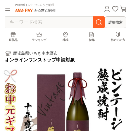
Pontaポイントでふるさと納税
詳細検索
返礼品
ランキング
地域
特集
初めての方
鹿児島県いちき串木野市
オンラインワンストップ申請対象