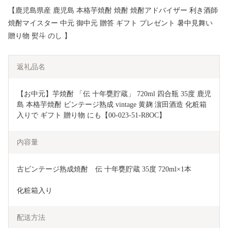
【鹿児島県産 鹿児島 本格芋焼酎 焼酎 焼酎アドバイザー 利き酒師
焼酎マイスター 中元 御中元 贈答 ギフト プレゼント 暑中見舞い
贈り物 熨斗 のし 】
返礼品名
【お中元】芋焼酎 「伝 十年甕貯蔵」 720ml 四合瓶 35度 鹿児
島 本格芋焼酎 ビンテージ熟成 vintage 黄麹 濵田酒造 化粧箱
入りで ギフト 贈り物 にも【00-023-51-R8OC】
内容量
古ビンテージ熟成焼酎　伝 十年甕貯蔵 35度 720ml×1本
化粧箱入り
配送方法