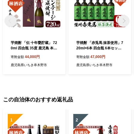
芋焼酎 「伝 十年甕貯蔵」 72
芋焼酎 「赤兎馬 抹茶使用」7
0ml 四合瓶 35度 鹿児島 本格
20ml×6本 四合瓶 6本セット
芋焼酎 ビンテージ熟成 vinta
25度 鹿児島 本格芋焼酎 人気
44,000円
47,000円
寄附金額
寄附金額
ge 黄麹 濵田酒造 化粧箱入り
水割り ロック 薩州 赤兎馬 焼
で ギフト 贈り物 にも【00-0
酎 薩州 赤兎馬 抹茶 白麹 濵
鹿児島県いちき串木野市
鹿児島県いちき串木野市
23-51】
田酒造 【00-023-77】
この自治体のおすすめ返礼品
1
2