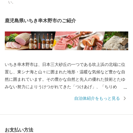
い。
鹿児島県いちき串木野市のご紹介
いちき串木野市は、日本三大砂丘の一つである吹上浜の北端に位
置し、東シナ海と山々に囲まれた地形・温暖な気候など豊かな自
然に囲まれています。その豊かな自然と先人の優れた技術とたゆ
みない努力によりうけつがれてきた「つけあげ」、「ちりめ
ん」、「まぐろ」、「焼酎」、「ぽんかん」、「サワーポメロ」
自治体紹介をもっと見る
などの特産品に恵まれ、「食」の豊かなまちとして発展してきて
おります。
お支払い方法