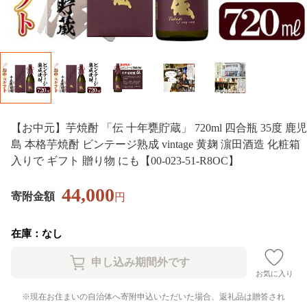
【お中元】芋焼酎 「伝 十年甕貯蔵」 720ml 四合瓶 35度 鹿児
島 本格芋焼酎 ビンテージ熟成 vintage 黄麹 濵田酒造 化粧箱
入りで ギフト 贈り物 にも【00-023-51-R8OC】
44,000
寄附金額
円
在庫：なし
お気に入り
現在お住まいの自治体へ寄附申込いただいた場合、返礼品は贈答され