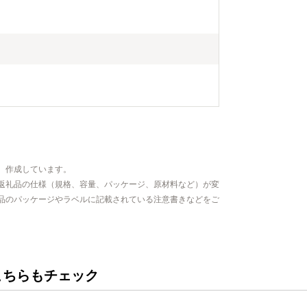
、作成しています。
返礼品の仕様（規格、容量、パッケージ、原材料など）が変
品のパッケージやラベルに記載されている注意書きなどをご
こちらもチェック