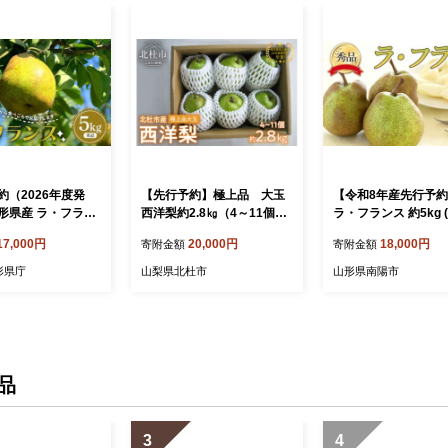
約（2026年度発
【先行予約】極上品 大玉
【令和8年産先行予
形県産 ラ・フラン
西洋梨約2.8㎏（4～11個）
ラ・フランス 約5kg (
12～20玉) 秀品 梨
毎日農業記録賞・全国最優
2玉 秀) 《令和8年1
17,000円
20,000円
18,000円
寄附金額
寄附金額
フルーツ FSY-216
秀賞受賞 やまなしGAP認証
～11月下旬発送》 
洋梨 梨 フルーツ 糖度14以
システムズ』 ラフラ
形県庁
山梨県北杜市
山形県南陽市
上 極上品 ラフランス※202
洋梨 洋なし 果物 フ
6年10月上旬以降発送 オー
デザート 山形県 南陽市
ロラ ラ・フランス シルバー
9-R8]
ベル 岩原果樹園 山梨県 北
杜市
品
3
4