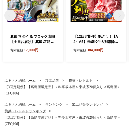
真鯛 マダイ 魚 ブロック 刺身
【12回定期便】艶さし！【A
【土日お届け】 真鯛 堪能 5
4～A5】長崎和牛大判霜降り
点セット 鯛 タイ ＜大島水産
贅沢切り落とし 計1.5kg（25
17,000円
384,000円
寄附金額
寄附金額
種苗＞ [CBW005] 長崎 西海
0g×6パック）＜株式会社ME
新鮮 真鯛 たい タイ 魚 刺身 s
AT PLUS＞ [CFT087]
akana ブロック お取り寄せ
魚 鯛 タイ ブロック tai 刺身
たい 魚 刺身 sashimi ブロッ
ク 贈答 ギフト 冷蔵 美味しい
ふるさと納税ホーム
加工品等
惣菜・レトルト
おいしい 海の幸 海産物 魚介
【3回定期便】【高島屋選定品】＜料亭坂本屋＞東坡煮20個入り＜高島屋＞
類 カルパッチョ 鯛の煮つけ
[CFQ106]
料理 お刺身 タイ 真鯛 海鮮
ふるさと納税ホーム
ランキング
加工品等ランキング
惣菜・レトルトランキング
【3回定期便】【高島屋選定品】＜料亭坂本屋＞東坡煮20個入り＜高島屋＞
[CFQ106]