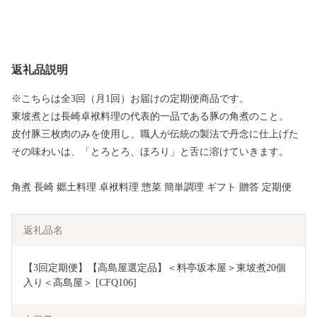
返礼品説明
※こちらは全3回（月1回）お届けの定期便商品です。
東坡煮とは長崎卓袱料理の代表的一品である豚の角煮のこと。
皮付豚三枚肉のみを使用し、職人が伝統の製法で丹念に仕上げた
その味わいは、「とろとろ、ほろり」と舌に溶けていきます。
角煮 長崎 郷土料理 卓袱料理 惣菜 簡単調理 ギフト 贈答 定期便
返礼品名
【3回定期便】【高島屋選定品】＜料亭坂本屋＞東坡煮20個
入り＜高島屋＞ [CFQ106]