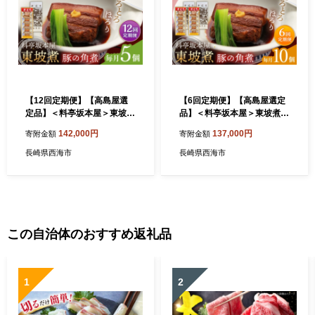
【12回定期便】【高島屋選
【6回定期便】【高島屋選定
定品】＜料亭坂本屋＞東坡煮
品】＜料亭坂本屋＞東坡煮5
5個入り＜高島屋＞ [CFQ10
個×2セット＜高島屋＞ [CFQ
142,000円
137,000円
寄附金額
寄附金額
2]
104]
長崎県西海市
長崎県西海市
この自治体のおすすめ返礼品
1
2