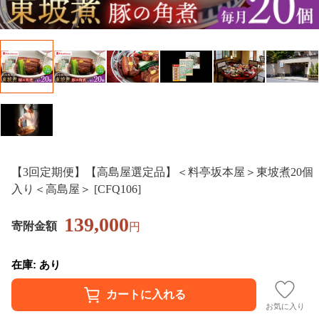
【3回定期便】【高島屋選定品】＜料亭坂本屋＞東坡煮20個
入り＜高島屋＞ [CFQ106]
139,000
寄附金額
円
在庫: あり
お気に入り