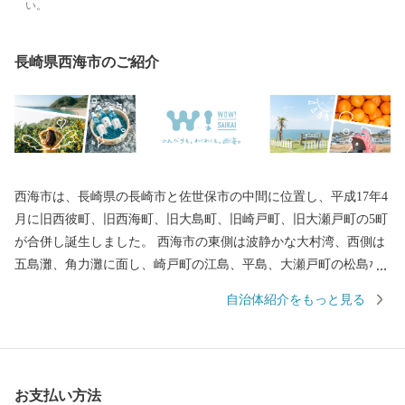
い。
長崎県西海市のご紹介
西海市は、長崎県の長崎市と佐世保市の中間に位置し、平成17年4
月に旧西彼町、旧西海町、旧大島町、旧崎戸町、旧大瀬戸町の5町
が合併し誕生しました。 西海市の東側は波静かな大村湾、西側は
五島灘、角力灘に面し、崎戸町の江島、平島、大瀬戸町の松島な
どの島々を有しています。 また、西海国立公園、大村湾県立公
自治体紹介をもっと見る
園、西彼杵半島県立公園の３つの自然公園の指定区域があり、美
しい海岸線など優れた自然景観を有し、気候も温暖です。 豊かな
自然のおかげで海の幸や山の幸がたくさんあり、「みかん」や
「ゆで干し大根」、「伊勢海老」や「ゑべすタコ」、「うず潮カ
お支払い方法
キ」など、四季折々の旬の食材に恵まれています。甘くとろける