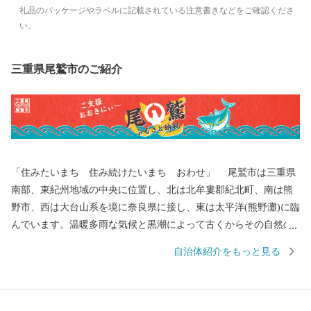
礼品のパッケージやラベルに記載されている注意書きなどをご確認くださ
い。
三重県尾鷲市のご紹介
「住みたいまち 住み続けたいまち おわせ」 尾鷲市は三重県
南部、東紀州地域の中央に位置し、北は北牟婁郡紀北町、南は熊
野市、西は大台山系を境に奈良県に接し、東は太平洋(熊野灘)に臨
んでいます。温暖多雨な気候と黒潮によって古くからその自然の
恵みを受け、漁業、林業が栄えてきました。また、漁師町ならで
自治体紹介をもっと見る
はの郷土食や伝統文化も色濃く残り、地域の人々を結ぶ懸け橋と
もなっています。 昭和29(1954)年6月20日に北牟婁郡尾鷲町、須
賀利村、九鬼村、南牟婁郡北輪内村、南輪内村が合併して尾鷲市