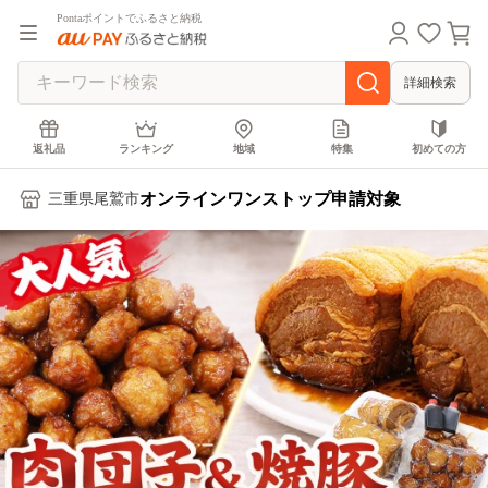
Pontaポイントでふるさと納税
詳細検索
返礼品
ランキング
地域
特集
初めての方
オンラインワンストップ申請対象
三重県尾鷲市