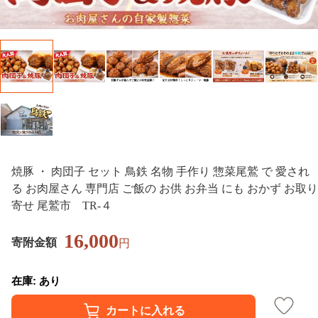
焼豚 ・ 肉団子 セット 鳥鉄 名物 手作り 惣菜尾鷲 で 愛され
る お肉屋さん 専門店 ご飯の お供 お弁当 にも おかず お取り
寄せ 尾鷲市 TR-４
16,000
寄附金額
円
在庫: あり