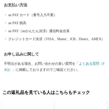
が誕生し、平成26年には市制60周年を迎えました。豊かな自然、
お支払い方法
歴史文化を地域の資源として活用して、「住みたいまち 住み続
けたいまち おわせ」をめざし、尾鷲市の人々や尾鷲を愛する
au PAY カード（番号入力不要）
人々と共に未来へと歩み続けます。
au PAY 残高
au PAY（auかんたん決済）通信料金合算
クレジットカード決済（VISA、Master、JCB、Diners、AMEX）
お申し込みに関して
不明点がある場合、お問い合わせの多い質問を
「よくある質問（F
AQ）」
に掲載しておりますのでご確認ください。
この返礼品を見ている人はこちらもチェック