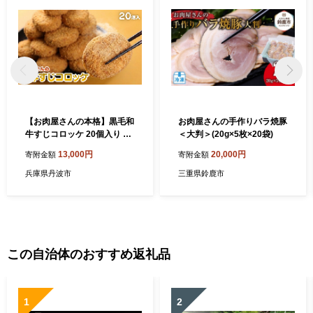
【お肉屋さんの本格】黒毛和
お肉屋さんの手作りバラ焼豚
牛すじコロッケ 20個入り 1.8
＜大判＞(20g×5枚×20袋)
kg 90g×20個 冷凍 惣菜 お弁
13,000円
20,000円
寄附金額
寄附金額
当 おかず コロッケ ころっけ
牛すじ 兵庫県丹波市
兵庫県丹波市
三重県鈴鹿市
この自治体のおすすめ返礼品
1
2