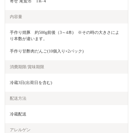
寄せ 尾鷲市　TR-４
内容量
手作り焼豚　約500g前後（3～4本)　※その時の大きさによ
り本数が違います。
手作り甘酢肉だんご(10個入り×2パック)
消費期限/賞味期限
冷蔵3日(出荷日を含む)
配送方法
冷蔵配送
アレルゲン