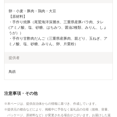
卵・小麦・豚肉・鶏肉・大豆

【原材料】

・手作り焼豚（尾鷲海洋深層水、三重県産豚バラ肉、タレ
(アミノ酸、塩、砂糖、はちみつ、醤油2種類、みりん、しょ
うが））

・手作り甘酢肉だんご（三重県産豚肉、親どり、玉ねぎ、ア
ミノ酸、塩、砂糖、みりん、卵、片栗粉）
提供者
鳥鉄
注意事項・その他
本ページは、提供自治体からの情報に基づき、作成しています。
提供元の都合などにより、掲載中に予告なく返礼品の仕様（規格、容量、
パッケージ、原材料など）が変更される場合がございます。お届けした返