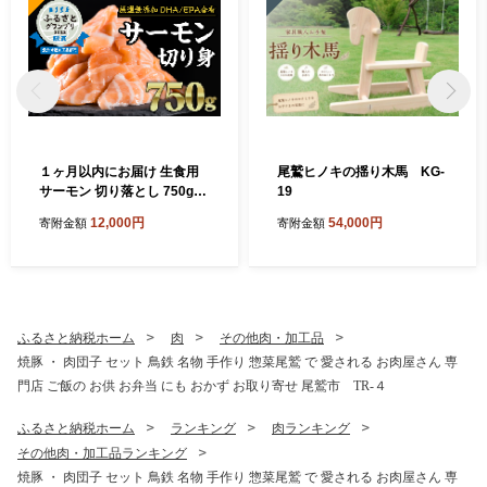
１ヶ月以内にお届け 生食用
尾鷲ヒノキの揺り木馬 KG-
サーモン 切り落とし 750g
19
（150g ×5パック）小分け 鮭
12,000円
54,000円
寄附金額
寄附金額
サーモン アトランティック
サーモン ノルウェー 国際
規格SQF2000 さけ シャケ し
ゃけ sake カルパッチョ ソテ
ー レアステーキ 人気 高級 大
満足 美味しい 贈答 生食用 刺
ふるさと納税ホーム
肉
その他肉・加工品
身 お刺身 刺し身 魚介類 海鮮
焼豚 ・ 肉団子 セット 鳥鉄 名物 手作り 惣菜尾鷲 で 愛される お肉屋さん 専
冷凍 厚切り 薄切り ふるさと
門店 ご飯の お供 お弁当 にも おかず お取り寄せ 尾鷲市 TR-４
納税 ふるさとチョイス 三重
県 尾鷲市 OB-21
ふるさと納税ホーム
ランキング
肉ランキング
その他肉・加工品ランキング
焼豚 ・ 肉団子 セット 鳥鉄 名物 手作り 惣菜尾鷲 で 愛される お肉屋さん 専