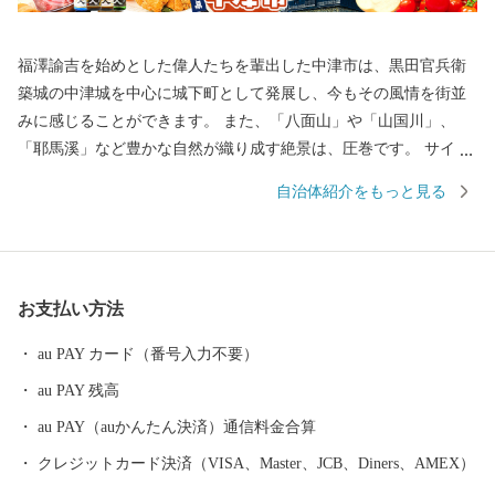
福澤諭吉を始めとした偉人たちを輩出した中津市は、黒田官兵衛
築城の中津城を中心に城下町として発展し、今もその風情を街並
みに感じることができます。 また、「八面山」や「山国川」、
「耶馬溪」など豊かな自然が織り成す絶景は、圧巻です。 サイク
リングロードなど、大自然を利用したアクティビティも楽しめま
自治体紹介をもっと見る
す。 もちろん、市内には温泉スポットも点在しており、‘おんせん
県おおいた’を楽しむことができます。 グルメは、からあげの聖地
「中津からあげ」、数々の海の幸や山の幸などが自慢です。 ふる
さと納税を通して魅力を発信していきたいと思います。
お支払い方法
au PAY カード（番号入力不要）
au PAY 残高
au PAY（auかんたん決済）通信料金合算
クレジットカード決済（VISA、Master、JCB、Diners、AMEX）