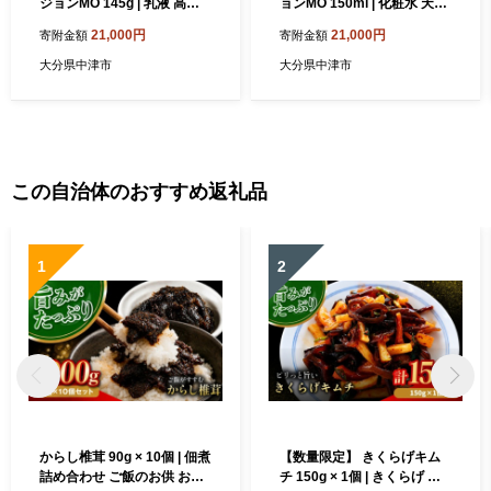
ジョンMO 145g | 乳液 高保
ョンMO 150ml | 化粧水 天然
湿 天然由来成分配合 桃のつ
由来成分配合 美白 桃のつぼ
21,000円
21,000円
寄附金額
寄附金額
ぼみエキス配合 大分県 中津
みエキス配合 大分県 中津市
市 国産
国産
大分県中津市
大分県中津市
この自治体のおすすめ返礼品
1
2
からし椎茸 90g × 10個 | 佃煮
【数量限定】 きくらげキム
詰め合わせ ご飯のお供 おか
チ 150g × 1個 | きくらげ キ