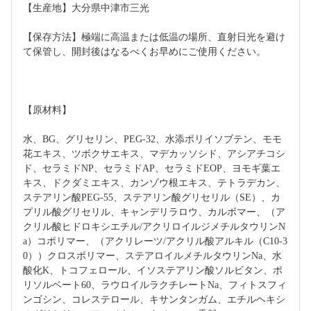
【生産地】大分県中津市三光
【保存方法】極端に高温または低温の場所、直射日光を避け
て保管し、開封後はなるべくお早めにご使用ください。
【原材料】
水、BG、グリセリン、PEG-32、水添ポリイソブテン、モモ
花エキス、ツボクサエキス、マデカッソシド、アシアチコシ
ド、セラミドNP、セラミドAP、セラミドEOP、ヨモギ葉エ
キス、ドクダミエキス、カンゾウ根エキス、テトラデカン、
ステアリン酸PEG-55、ステアリン酸グリセリル（SE）、カ
プリル酸グリセリル、キャンデリラロウ、カルボマー、（ア
クリル酸ヒドロキシエチル/アクリロイルジメチルタウリンN
a）コポリマー、（アクリレーツ/アクリル酸アルキル（C10-3
0））クロスポリマー、ステアロイルメチルタウリンNa、水
酸化K、トコフェロール、イソステアリン酸ソルビタン、ポ
リソルベート60、ラウロイルラクチレートNa、フィトスフィ
ンゴシン、コレステロール、キサンタンガム、エチルヘキシ