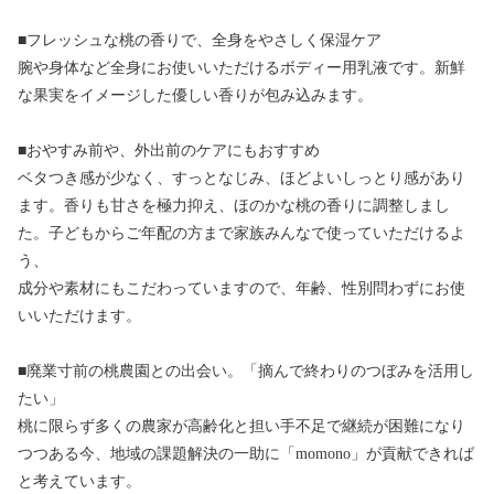
■フレッシュな桃の香りで、全身をやさしく保湿ケア
腕や身体など全身にお使いいただけるボディー用乳液です。新鮮
な果実をイメージした優しい香りが包み込みます。
■おやすみ前や、外出前のケアにもおすすめ
ベタつき感が少なく、すっとなじみ、ほどよいしっとり感があり
ます。香りも甘さを極力抑え、ほのかな桃の香りに調整しまし
た。子どもからご年配の方まで家族みんなで使っていただけるよ
う、
成分や素材にもこだわっていますので、年齢、性別問わずにお使
いいただけます。
■廃業寸前の桃農園との出会い。「摘んで終わりのつぼみを活用し
たい」
桃に限らず多くの農家が高齢化と担い手不足で継続が困難になり
つつある今、地域の課題解決の一助に「momono」が貢献できれば
と考えています。