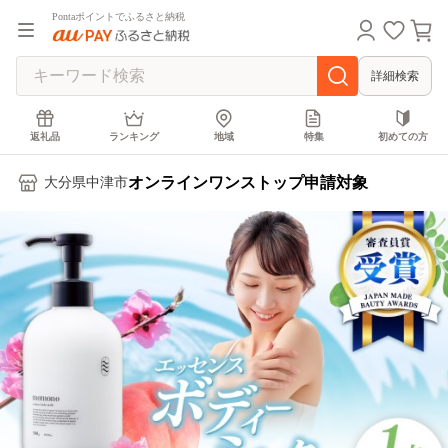
Pontaポイントでふるさと納税
詳細検索
返礼品
ランキング
地域
特集
初めての方
オンラインワンストップ申請対象
大分県中津市