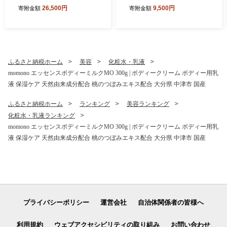
ず おつまみ 肉厚 しいたけ 椎
ムチ 木耳 おつまみ 佃煮 ご飯
26,500円
9,500円
寄附金額
寄附金額
茸 シイタケ 辛子 からし カラ
のお供 惣菜 旨辛 ピリ辛 おか
シ 惣菜 懐かしい味 九州産 大
ず 簡単おかず 常備菜 野菜 発
分県 中津市
酵食品 大分県 中津市
ふるさと納税ホーム
美容
化粧水・乳液
momono エッセンスボディーミルクMO 300g | ボディークリーム ボディー用乳
液 保湿ケア 天然由来成分配合 桃のつぼみエキス配合 大分県 中津市 国産
ふるさと納税ホーム
ランキング
美容ランキング
化粧水・乳液ランキング
momono エッセンスボディーミルクMO 300g | ボディークリーム ボディー用乳
液 保湿ケア 天然由来成分配合 桃のつぼみエキス配合 大分県 中津市 国産
プライバシーポリシー
運営会社
自治体関係者の皆様へ
利用規約
ウェブアクセシビリティの取り組み
お問い合わせ