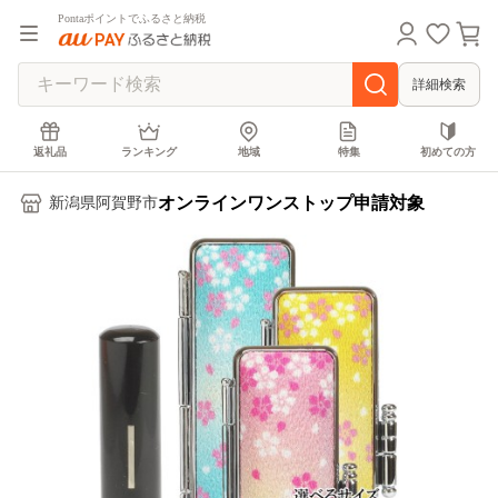
Pontaポイントでふるさと納税
詳細検索
返礼品
ランキング
地域
特集
初めての方
オンラインワンストップ申請対象
新潟県阿賀野市