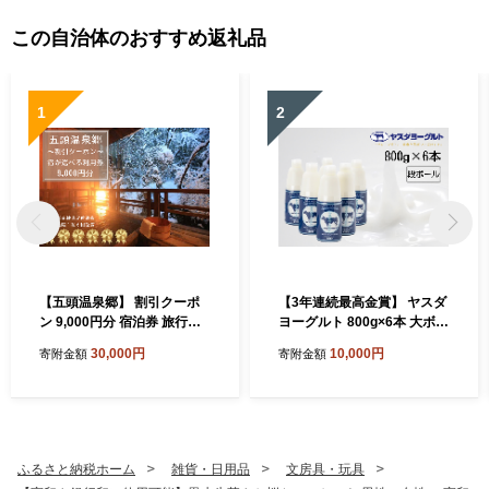
この自治体のおすすめ返礼品
1
2
【五頭温泉郷】 割引クーポ
【3年連続最高金賞】 ヤスダ
ン 9,000円分 宿泊券 旅行券
ヨーグルト 800g×6本 大ボト
チケット クーポン 天然 ラジ
ル ヨーグルト まるでスイー
30,000円
10,000円
寄附金額
寄附金額
ウム 温泉 露天風呂 名湯 自然
ツ 無添加 搾りたて こだわり
食事 宿泊 旅行 旅 観光 体験
生乳 濃厚 飲むヨーグルト の
旅館 国内 新潟県 新潟 阿賀野
むよーぐると お歳暮 お中元
市 出湯温泉 今板温泉 村杉温
母の日 父の日 クリスマス 誕
泉 リピーター 1A05030
生日 1B76010
ふるさと納税ホーム
雑貨・日用品
文房具・玩具