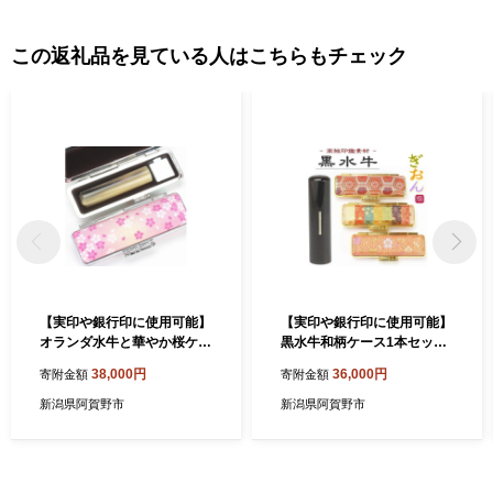
この返礼品を見ている人はこちらもチェック
【実印や銀行印に使用可能】
【実印や銀行印に使用可能】
オランダ水牛と華やか桜ケー
黒水牛和柄ケース1本セット
スの印鑑1本セット はんこ 判
男性・女性 の実印対応 実印
38,000円
36,000円
寄附金額
寄附金額
子 印鑑セット ギフト プレゼ
銀行印はんこ 判子 印鑑セッ
ント お祝い 入学祝い 就職祝
ト ギフト プレゼント お祝い
新潟県阿賀野市
新潟県阿賀野市
い 卒業祝い 実印 銀行印 誕生
入学祝い 就職祝い 卒業祝い
日 還暦祝い 子ども こども 赤
誕生日 還暦祝い 出産祝い 子
ちゃん 3M12038
ども こども 赤ちゃん 3M200
36