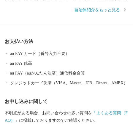
ちです。 弘法大師（空海）により開湯されたといわれる「出湯温
自治体紹介をもっと見る
泉」と、「今板温泉」「村杉温泉」からなる五頭温泉郷があり、
効能高いラジウム泉が人気の温泉地は、リピーター率・新潟県内N
o.1！ お湯につかるのはもちろん、気化した成分を吸い込むことで
も健康効果があるとされていますので、お風呂に入るだけではな
お支払い方法
く旅館のお庭や温泉街を散歩しながら存分にリフレッシュしてい
ただけます。 また、「白鳥の渡来地」として有名な瓢湖には、毎
au PAY カード（番号入力不要）
年10月中旬から3月下旬まで最大約5,000羽の白鳥が飛来します。
au PAY 残高
日の出とともに飛び立つ姿、水面を優雅に泳ぐ姿など、間近で観
察することができるほか、ラムサール条約登録湿地である瓢湖に
au PAY（auかんたん決済）通信料金合算
は、その他にも野鳥や水生生物の姿を楽しむことができます。
クレジットカード決済（VISA、Master、JCB、Diners、AMEX）
お申し込みに関して
不明点がある場合、お問い合わせの多い質問を
「よくある質問（F
AQ）」
に掲載しておりますのでご確認ください。