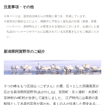
注意事項・その他
本ページは、提供自治体からの情報に基づき、作成しています。
提供元の都合などにより、掲載中に予告なく返礼品の仕様（規格、容量、
パッケージ、原材料など）が変更される場合がございます。お届けした返
礼品のパッケージやラベルに記載されている注意書きなどをご確認くださ
い。
新潟県阿賀野市のご紹介
５つの峰をもつ五頭山（ごずさん）の麓、広々とした田園風景が
広がる新潟県阿賀野市(あがのし)は、安田町・京ヶ瀬村・水原町・
笹神村の4町村が合併して誕生しました。 江戸時代には幕府の直
轄領として水原代官所が置かれ、多くの人が往来した歴史あるま