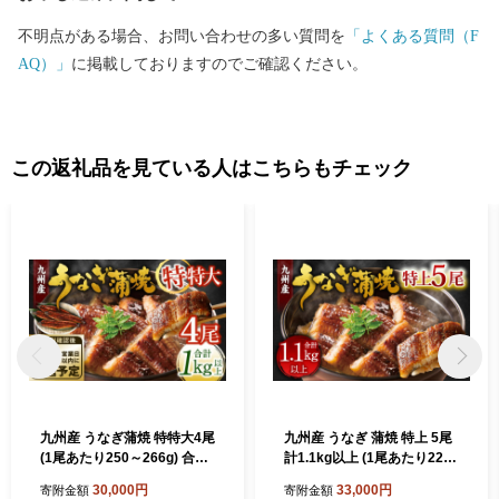
不明点がある場合、お問い合わせの多い質問を
「よくある質問（F
AQ）」
に掲載しておりますのでご確認ください。
この返礼品を見ている人はこちらもチェック
九州産 うなぎ蒲焼 特特大4尾
九州産 うなぎ 蒲焼 特上 5尾
(1尾あたり250～266g) 合
計1.1kg以上 (1尾あたり220
計：1kg以上【順次発送】
～235g)【2026年9月発送】
30,000円
33,000円
寄附金額
寄附金額