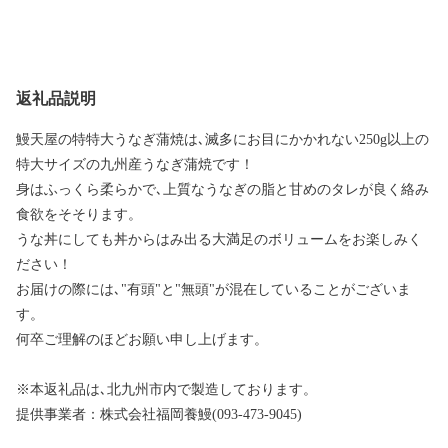
返礼品説明
鰻天屋の特特大うなぎ蒲焼は､滅多にお目にかかれない250g以上の
特大サイズの九州産うなぎ蒲焼です！
身はふっくら柔らかで､上質なうなぎの脂と甘めのタレが良く絡み
食欲をそそります。
うな丼にしても丼からはみ出る大満足のボリュームをお楽しみく
ださい！
お届けの際には､"有頭"と"無頭"が混在していることがございま
す。
何卒ご理解のほどお願い申し上げます。
※本返礼品は､北九州市内で製造しております。
提供事業者：株式会社福岡養鰻(093-473-9045)