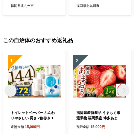
福岡県北九州市
福岡県北九州市
この自治体のおすすめ返礼品
1
2
トイレットペーパー ふんわ
福岡県産特産品 うまもぐ厳
りやさしい 長さ 2倍巻き 100
選果物 福岡県産 博多あまお
ｍ シングル 計72個 日本製
う DX上級品 約1kg（約250g
15,000円
15,000円
寄附金額
寄附金額
防災
×4パック入り）【2027年2月