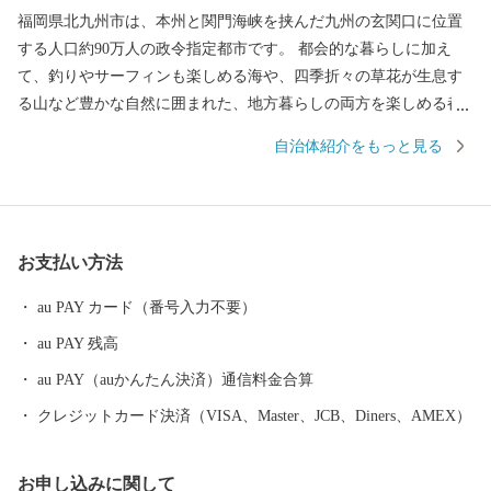
福岡県北九州市は、本州と関門海峡を挟んだ九州の玄関口に位置
する人口約90万人の政令指定都市です。 都会的な暮らしに加え
て、釣りやサーフィンも楽しめる海や、四季折々の草花が生息す
る山など豊かな自然に囲まれた、地方暮らしの両方を楽しめる都
市です。 関門海峡ふぐ刺身・シャボン玉石けん・肉うどん・辛子
自治体紹介をもっと見る
明太子など本市ならではの返礼品に加え、黒毛和牛・ウナギ・カ
ニなど全国的に人気の返礼品も豊富に揃えています。 ふるさと納
税を通じて、ぜひ北九州市の魅力をご体感ください！
お支払い方法
au PAY カード（番号入力不要）
au PAY 残高
au PAY（auかんたん決済）通信料金合算
クレジットカード決済（VISA、Master、JCB、Diners、AMEX）
お申し込みに関して