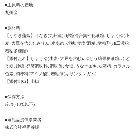
■主原料の産地
九州産
■原材料
【うなぎ蒲焼】うなぎ(九州産)､砂糖混合異性化液糖､しょうゆ(小
麦･大豆を含む)､みりん､水あめ､砂糖､食塩/酒精､増粘剤(加工澱粉､
増粘多糖類)
【添付たれ】しょうゆ(小麦･大豆を含む)､ぶどう糖果糖液糖､ぶど
う糖､砂糖､発酵調味料､調味酢､食塩､うなぎエキス/酒精､カラメル
色素､調味料(アミノ酸)､増粘剤(キサンタンガム)
【添付山椒】山椒
■保存方法
冷凍(-18℃以下)
■返礼品提供事業者
株式会社福岡養鰻