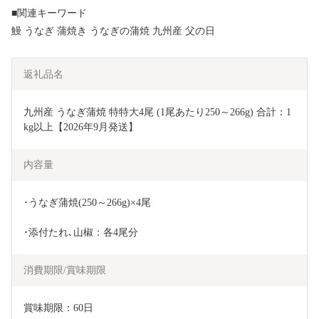
■関連キーワード
鰻 うなぎ 蒲焼き うなぎの蒲焼 九州産 父の日
返礼品名
九州産 うなぎ蒲焼 特特大4尾 (1尾あたり250～266g) 合計：1
kg以上【2026年9月発送】
内容量
･うなぎ蒲焼(250～266g)×4尾
･添付たれ､山椒：各4尾分
消費期限/賞味期限
賞味期限：60日