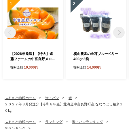
1
2
【2026年発送】【特大】遠
横山農園の冷凍ブルーベリー
藤ファームの中富良野メロン
400g×3袋
1玉(2kg以上)
10,000円
14,000円
寄附金額
寄附金額
ふるさと納税ホーム
米・パン
米
２０２７年３月発送分【令和８年産】北海道中富良野町産 ななつぼし精米１
０kg
ふるさと納税ホーム
ランキング
米・パンランキング
米ランキング