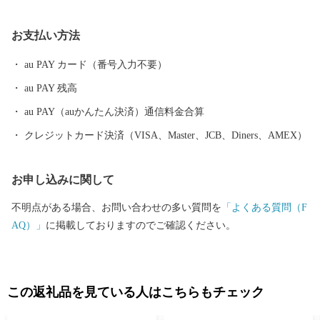
しております。 いま、中富良野町では、これまでの取組が芽を
出し始めました。ひとつは「教育の推進」です。2026年4月より、
お支払い方法
義務教育9年間をひとまとまりとして捉え、指導の一貫性や学びの
系統性を重視した「ラベンダーの杜 中富良野町立なかふらの学
au PAY カード（番号入力不要）
園」が開校。「創る人」を育み、未来の世界に向けて主体的に物
au PAY 残高
事を始められる人を目指す『Nプロジェクト』に取り組んでいま
す。 そして、「農業と観光の推進」です。中富良野駅前に観光
au PAY（auかんたん決済）通信料金合算
拠点施設を整備し、季節型・通過型観光からの脱却、町の産業と
クレジットカード決済（VISA、Master、JCB、Diners、AMEX）
人を活かした体験・滞在型観光を目指し、観光拠点施設を核とし
た中富良野らしい持続可能な観光地域づくりに取り組んでいま
お申し込みに関して
す。 また、自然と景観に恵まれている北星山（ほくせいやま）
において日本航空株式会社との連携協定により、JALオーベルジュ
不明点がある場合、お問い合わせの多い質問を
「よくある質問（F
を開業いたします。ぜひ、中富良野町にお越しいただき、中富良
AQ）」
に掲載しておりますのでご確認ください。
野町の風景・農産物をゆっくりとした時間の中でお楽しみくださ
い。 引き続き、ふるさと納税を活用して、豊かな自然・景観、
田園風景、安全な農作物などを守っていくとともに、観光業の発
展、女性の輝く社会の推進、子育て支援、子どもたちの夢をかな
この返礼品を見ている人はこちらもチェック
えていきたいと思いますので、みなさまのご支援をよろしくお願