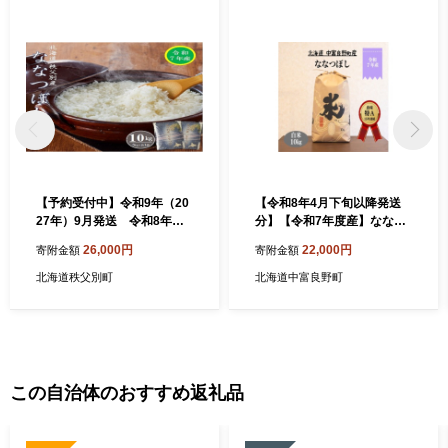
いいたします。
【予約受付中】令和9年（20
【令和8年4月下旬以降発送
27年）9月発送 令和8年産
分】【令和7年度産】ななつ
ななつぼし(10kg)
ぼし 10kg「北海道中富良野
26,000円
22,000円
寄附金額
寄附金額
町産本間農園」
北海道秩父別町
北海道中富良野町
この自治体のおすすめ返礼品