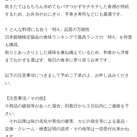
炊きたてはもちろん冷めてもパサつかずモチモチした食感が持続
するため、お弁当やおにぎり、手巻き寿司などにも最適です。
3. どんな料理にも合う「特A」品質の万能性
日本穀物検定協会の食味ランキングで最高ランクの「特A」を何度
も獲得。
粘りとあっさりとした後味を兼ね備えているため、和食から洋食
までおかずを選ばず、毎日の食卓に寄り添うお米です。
以下の注意事項につきまして予めご了承の上、お申し込みくださ
い。
【注意事項／その他】
※商品の破損等があった場合、到着日から２日以内にご連絡を下
さい。
それ以降は味の劣化や害虫の被害、カビの発生等による返品・
交換・クレーム・検査証明の請求・その他等は一切受付出来かね
ます。