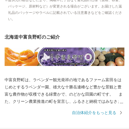
提供元の都合などにより、掲載中に予告なく返礼品の仕様（規格、容量、
パッケージ、原材料など）が変更される場合がございます。お届けした返
礼品のパッケージやラベルに記載されている注意書きなどをご確認くださ
い。
北海道中富良野町のご紹介
中富良野町は、ラベンダー観光発祥の地であるファーム富田をは
じめとするラベンダー園、雄大な十勝岳連峰など豊かな景観と豊
富な農作物が収穫できる緑豊かで、のどかな田園の町です。 ま
た、クリーン農業推進の町を宣言し、ふるさと納税ではみなさま
にメロン、米など安全安心な農作物を返礼品としてお届けしてま
自治体紹介をもっと見る
いりました。夏は寒暖差が激しく、糖度の高いメロン、湿度が低
く冷涼な気候により可能な減農薬クリーン米をみなさまにご提供