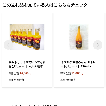
この返礼品を見ている人はこちらもチェック
飲みきりサイズでいつでも新
【 マルチ栽培みかん ストレ
鮮な味わい♪ 【 マルチ栽培
ートジュース】 720ml × 1本
みかん ストレートジュース
温州 みかん 100% オレンジ
16,000円
11,000円
寄附金額
寄附金額
： ミニ 6本 】 180ml × 6本
ジュース ご自宅用 子供 三重
（化粧箱）温州 みかん 10
県 熊野市【kmkn0143】
三重県熊野市
三重県熊野市
0% オレンジジュース ギフト
プレゼント 贈答用 三重県 熊
野市【kmkn0081】