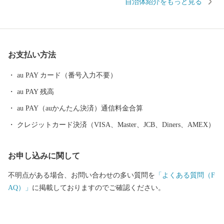
自治体紹介をもっと見る
「熊野古道」 海を見下ろすような巨岩の「獅子岩」 日本最古の神
社といわれている「花の窟」 などの世界遺産が市内各地に存在
し、 長い歴史と人々の心に育まれてきた独自の文化が今も息づい
ています。 毎年８月１７日に開催される熊野大花火大会は ３００
お支払い方法
余年もの伝統を誇り、約１万発の大迫力の花火や 世界遺産に轟く
音と光を楽しもうと 全国から多くの人が訪れます。
au PAY カード（番号入力不要）
au PAY 残高
au PAY（auかんたん決済）通信料金合算
クレジットカード決済（VISA、Master、JCB、Diners、AMEX）
お申し込みに関して
不明点がある場合、お問い合わせの多い質問を
「よくある質問（F
AQ）」
に掲載しておりますのでご確認ください。