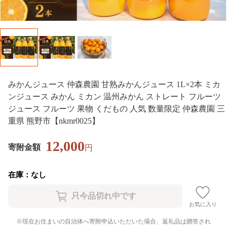
みかんジュース 仲森農園 甘熟みかんジュース 1L×2本 ミカ
ンジュース みかん ミカン 温州みかん ストレート フルーツ
ジュース フルーツ 果物 くだもの 人気 数量限定 仲森農園 三
重県 熊野市【nkmr0025】
12,000
寄附金額
円
在庫：なし
お気に入り
現在お住まいの自治体へ寄附申込いただいた場合、返礼品は贈答され