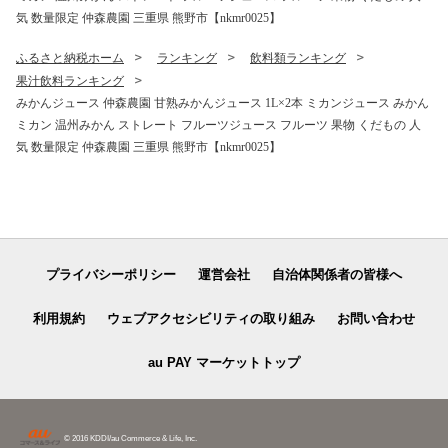
気 数量限定 仲森農園 三重県 熊野市【nkmr0025】
ふるさと納税ホーム
ランキング
飲料類ランキング
果汁飲料ランキング
みかんジュース 仲森農園 甘熟みかんジュース 1L×2本 ミカンジュース みかん
ミカン 温州みかん ストレート フルーツジュース フルーツ 果物 くだもの 人
気 数量限定 仲森農園 三重県 熊野市【nkmr0025】
プライバシーポリシー
運営会社
自治体関係者の皆様へ
利用規約
ウェブアクセシビリティの取り組み
お問い合わせ
au PAY マーケットトップ
© 2016 KDDI/au Commerce & Life, Inc.