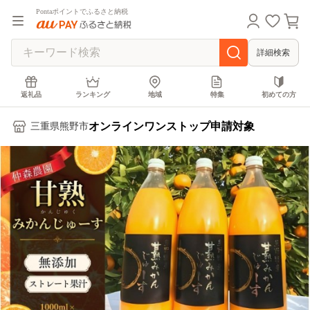
Pontaポイントでふるさと納税
詳細検索
返礼品
ランキング
地域
特集
初めての方
オンラインワンストップ申請対象
三重県熊野市