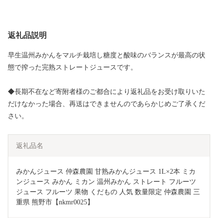
返礼品説明
早生温州みかんをマルチ栽培し糖度と酸味のバランスが最高の状
態で搾った完熟ストレートジュースです。
◆長期不在など寄附者様のご都合により返礼品をお受け取りいた
だけなかった場合、再送はできませんのであらかじめご了承くだ
さい。
返礼品名
みかんジュース 仲森農園 甘熟みかんジュース 1L×2本 ミカ
ンジュース みかん ミカン 温州みかん ストレート フルーツ
ジュース フルーツ 果物 くだもの 人気 数量限定 仲森農園 三
重県 熊野市【nkmr0025】