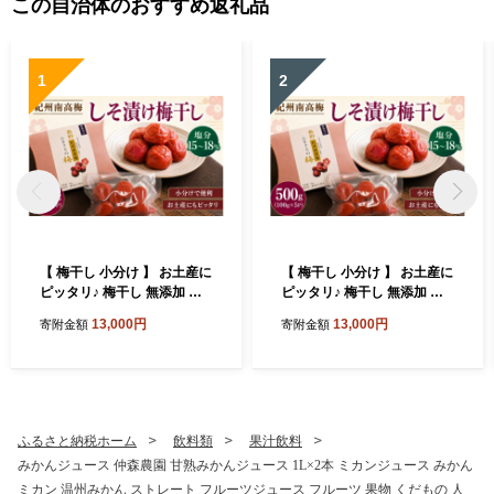
この自治体のおすすめ返礼品
1
2
【 梅干し 小分け 】 お土産に
【 梅干し 小分け 】 お土産に
ピッタリ♪ 梅干し 無添加 南
ピッタリ♪ 梅干し 無添加 南
高梅 小分けタイプ 昔ながら
高梅 小分けタイプ 昔ながら
13,000円
13,000円
寄附金額
寄附金額
のすっぱい しそ漬け梅干し 5
のすっぱい しそ漬け梅干し 5
00g (100g×5P) 梅干し 梅干
00g (100g×5P) 梅干し 梅干
梅 うめ ウメ しそ梅干し しそ
梅 うめ ウメ しそ梅干し しそ
梅 人気 国産 梅干し お取り寄
梅 人気 国産 梅干し お取り寄
せ おすすめ 梅干し お弁当 梅
せ おすすめ 梅干し お弁当 梅
干し 健康食品 南高梅干し 三
干し 健康食品 南高梅干し 三
ふるさと納税ホーム
飲料類
果汁飲料
重県 熊野市【frsn0031A】
重県 熊野市【frsn0031A】
みかんジュース 仲森農園 甘熟みかんジュース 1L×2本 ミカンジュース みかん
ミカン 温州みかん ストレート フルーツジュース フルーツ 果物 くだもの 人