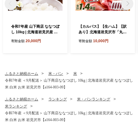
令和7年産 山下商店 ななつぼ
【カルパス】【生ハム】【訳
し 10kg | 北海道岩見沢産 な
あり】北海道岩見沢市「丸大
なつぼし 米 白米 お米 岩見沢
食品」「訳アリ・不揃い・規
20,000円
10,000円
寄附金額
寄附金額
市
格外」カルパスと生ハムセッ
ト1.4kg | 規格外 訳あり品 訳
アリ 食品 肉 おつまみ 切り落
とし ハム 家庭用
ふるさと納税ホーム
米・パン
米
令和7年産 ＜9月配送＞ 山下商店ななつぼし 10kg | 北海道岩見沢産 ななつぼし
米 白米 お米 岩見沢市【a164-003-09】
ふるさと納税ホーム
ランキング
米・パンランキング
米ランキング
令和7年産 ＜9月配送＞ 山下商店ななつぼし 10kg | 北海道岩見沢産 ななつぼし
米 白米 お米 岩見沢市【a164-003-09】