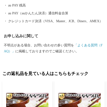
た方に対し、感謝の意を伝えるとともに、地域の魅力をより深く
au PAY 残高
知っていただくため、特産品を贈呈（返礼品）しています。 ＝岩
見沢市ふるさと応援寄附に関するお知らせとお願い＝ （１）「岩
au PAY（auかんたん決済）通信料金合算
見沢市ふるさと応援寄附業務」の委託について 岩見沢市では、
クレジットカード決済（VISA、Master、JCB、Diners、AMEX）
ふるさと応援寄附の募集、受付、返礼品の調達・発送、ワンスト
ップ特例申請書受付等の業務を株式会社シフトセブンコンサルテ
お申し込みに関して
ィングに委託しています。当市へのふるさと納税に係る関係書類
は受託者であるシフトセブンコンサルティング、返礼品は返礼品
不明点がある場合、お問い合わせの多い質問を
「よくある質問（F
取扱業者から、直接、発送されます。委託に際しては、岩見沢市
AQ）」
に掲載しておりますのでご確認ください。
個人情報保護条例、その他関係法令に基づき、寄附者の皆様から
収集した個人情報について守秘義務を課すとともに、目的外使用
を禁じるなどの措置を講じています。 （２）ご寄附のお申込から
返礼品発送まで ご寄附に係る返礼品は、当市への入金確認後
この返礼品を見ている人はこちらもチェック
に手配し発送しています。各決済方法による市への入金確認に要
する期間は概ね以下のとおりです。 クレジット：通常、クレ
ジット決済日の即日確認 郵便振替 ：入金から最長で２週間
程度 銀行振込 ：入金当日から翌営業日に確認 （３）ご寄附
にあたって 一度、納入いただいたご寄附については、返金す