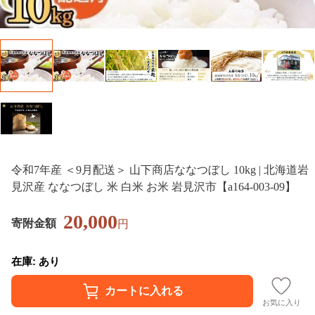
令和7年産 ＜9月配送＞ 山下商店ななつぼし 10kg | 北海道岩
見沢産 ななつぼし 米 白米 お米 岩見沢市【a164-003-09】
20,000
寄附金額
円
在庫: あり
お気に入り