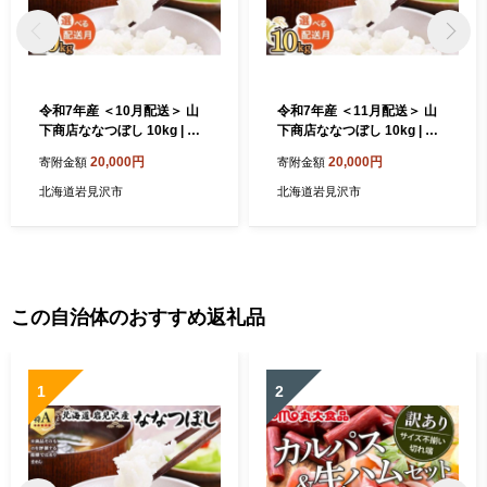
ることはできませんので、返礼品を選択する際は、品質や規格、
数量、お届け時期などを十分ご確認いただきますよう、お願いい
たします。
令和7年産 ＜10月配送＞ 山
令和7年産 ＜11月配送＞ 山
下商店ななつぼし 10kg | 北
下商店ななつぼし 10kg | 北
海道岩見沢産 ななつぼし 米
海道岩見沢産 ななつぼし 米
20,000円
20,000円
寄附金額
寄附金額
白米 お米 岩見沢市【a164-0
白米 お米 岩見沢市【a164-0
03-10】
03-11】
北海道岩見沢市
北海道岩見沢市
この自治体のおすすめ返礼品
1
2