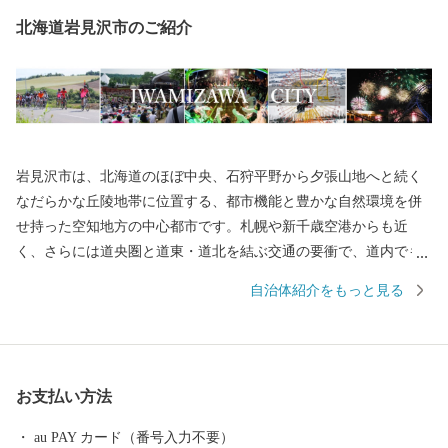
北海道岩見沢市のご紹介
岩見沢市は、北海道のほぼ中央、石狩平野から夕張山地へと続く
なだらかな丘陵地帯に位置する、都市機能と豊かな自然環境を併
せ持った空知地方の中心都市です。札幌や新千歳空港からも近
く、さらには道央圏と道東・道北を結ぶ交通の要衝で、道内でも
早くから多くの人々や物資が行き交い、現在でも市内を歩くと当
自治体紹介をもっと見る
時から培われた芸術や文化の薫りが感じられます。基幹産業は農
業で、市域の西側には石狩川が生んだ肥沃な土壌に広大な水田や
畑が広がり、また市域東側の斜面には「りんご」や「ぶどう」な
どの果樹園が連なります。冬の大地を覆う真白な雪と厳しい寒さ
お支払い方法
は、春から秋にかけて、私たちに多くの恵みを与えてくれます。
岩見沢市では、市外から、ご寄附という形で当市を応援いただい
au PAY カード（番号入力不要）