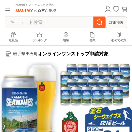
Pontaポイントでふるさと納税
詳細検索
返礼品
ランキング
地域
特集
初めての方
オンラインワンストップ申請対象
岩手県雫石町