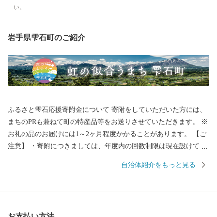
い。
岩手県雫石町のご紹介
ふるさと雫石応援寄附金について 寄附をしていただいた方には、
まちのPRも兼ねて町の特産品等をお送りさせていただきます。 ※
お礼の品のお届けには1～2ヶ月程度かかることがあります。 【ご
注意】 ・寄附につきましては、年度内の回数制限は現在設けてお
りません。 ・お礼の品の写真はイメージです。 ・お礼の品の送付
自治体紹介をもっと見る
は、雫石町外にお住まいの方に限らせていただきます。 ■□
■……………………………………………………… お礼の品・証明
書等のお問い合わせはこちらへ 雫石町ふるさと納税事務局 TEL：
050-3146-0795（平日 9：00～18：00） FAX：050-3488-0889 E-Mai
お支払い方法