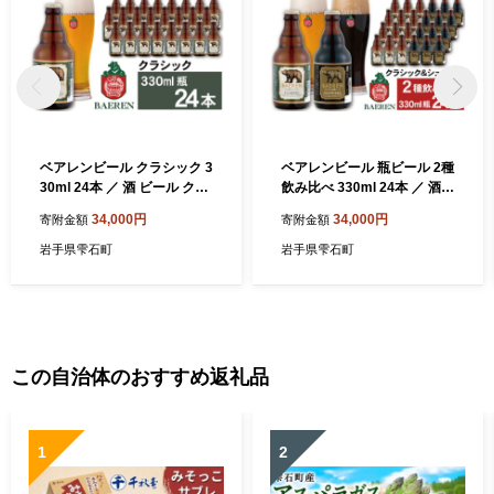
ベアレンビール クラシック 3
ベアレンビール 瓶ビール 2種
30ml 24本 ／ 酒 ビール クラ
飲み比べ 330ml 24本 ／ 酒
フトビール 地ビール 瓶ビー
ビール クラフトビール 地ビ
34,000円
34,000円
寄附金額
寄附金額
ル 瓶 ２４本 ラガービール ラ
ール 瓶ビール 瓶 お酒 味比べ
ガー エクスポート ドルトム
セット ２４本 ラガー ラガー
岩手県雫石町
岩手県雫石町
ンダー お酒 プチギフト ギフ
ビール エクスポート ドルト
ト プレゼント 贈答用 贈答 贈
ムンダー 黒ビール シュバル
り物 自宅用 家庭用 晩酌 ご褒
ツ 国産 国内製造 お取り寄せ
美 国産 国内製造 お取り寄せ
家庭用 自宅用 晩酌 ご褒美 ギ
人気 おすすめ
フト プレゼント 贈答用 贈り
物 人気 おすすめ
この自治体のおすすめ返礼品
1
2