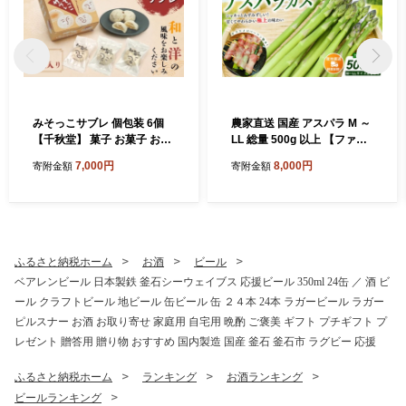
みそっこサブレ 個包装 6個
農家直送 国産 アスパラ M ～
【千秋堂】 菓子 お菓子 おか
LL 総量 500g 以上 【ファー
し おやつ 焼菓子 焼き菓子 サ
ム菅久】 アスパラガス グリ
7,000円
8,000円
寄附金額
寄附金額
ブレ クッキー スイーツ 赤味
ーンアスパラ 旬 野菜 やさい
噌 味噌 みそ お土産 おみやげ
冬野菜 新鮮 産地直送 岩手県
手土産 自宅用 家庭用 プレゼ
雫石町 500グラム ５００g 大
ント ギフト お茶菓子 おいし
容量 甘い みずみずしい おす
い 美味しい ６個 小分け 小袋
すめ 家庭用 プレゼント ギフ
お裾分け おすすめ 人気 岩手
ト 料理 バーベキュー BBQ
ふるさと納税ホーム
お酒
ビール
県 雫石町 送料無料
キャンプ お取り寄せ 冷蔵 人
ベアレンビール 日本製鉄 釜石シーウェイブス 応援ビール 350ml 24缶 ／ 酒 ビ
気 ハウス栽培
ール クラフトビール 地ビール 缶ビール 缶 ２４本 24本 ラガービール ラガー
ピルスナー お酒 お取り寄せ 家庭用 自宅用 晩酌 ご褒美 ギフト プチギフト プ
レゼント 贈答用 贈り物 おすすめ 国内製造 国産 釜石 釜石市 ラグビー 応援
ふるさと納税ホーム
ランキング
お酒ランキング
ビールランキング