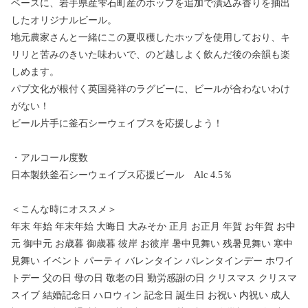
ベースに、岩手県産雫石町産のホップを追加で漬込み香りを抽出
したオリジナルビール。
地元農家さんと一緒にこの夏収穫したホップを使用しており、キ
リリと苦みのきいた味わいで、のど越しよく飲んだ後の余韻も楽
しめます。
パブ文化が根付く英国発祥のラグビーに、ビールが合わないわけ
がない！
ビール片手に釜石シーウェイブスを応援しよう！
・アルコール度数
日本製鉄釜石シーウェイブス応援ビール Alc 4.5％
＜こんな時にオススメ＞
年末 年始 年末年始 大晦日 大みそか 正月 お正月 年賀 お年賀 お中
元 御中元 お歳暮 御歳暮 彼岸 お彼岸 暑中見舞い 残暑見舞い 寒中
見舞い イベント パーティ バレンタイン バレンタインデー ホワイ
トデー 父の日 母の日 敬老の日 勤労感謝の日 クリスマス クリスマ
スイブ 結婚記念日 ハロウィン 記念日 誕生日 お祝い 内祝い 成人