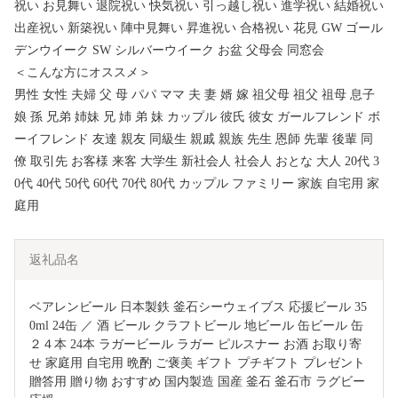
祝い お見舞い 退院祝い 快気祝い 引っ越し祝い 進学祝い 結婚祝い
出産祝い 新築祝い 陣中見舞い 昇進祝い 合格祝い 花見 GW ゴール
デンウイーク SW シルバーウイーク お盆 父母会 同窓会
＜こんな方にオススメ＞
男性 女性 夫婦 父 母 パパ ママ 夫 妻 婿 嫁 祖父母 祖父 祖母 息子
娘 孫 兄弟 姉妹 兄 姉 弟 妹 カップル 彼氏 彼女 ガールフレンド ボ
ーイフレンド 友達 親友 同級生 親戚 親族 先生 恩師 先輩 後輩 同
僚 取引先 お客様 来客 大学生 新社会人 社会人 おとな 大人 20代 3
0代 40代 50代 60代 70代 80代 カップル ファミリー 家族 自宅用 家
庭用
返礼品名
ベアレンビール 日本製鉄 釜石シーウェイブス 応援ビール 35
0ml 24缶 ／ 酒 ビール クラフトビール 地ビール 缶ビール 缶 
２４本 24本 ラガービール ラガー ピルスナー お酒 お取り寄
せ 家庭用 自宅用 晩酌 ご褒美 ギフト プチギフト プレゼント 
贈答用 贈り物 おすすめ 国内製造 国産 釜石 釜石市 ラグビー 