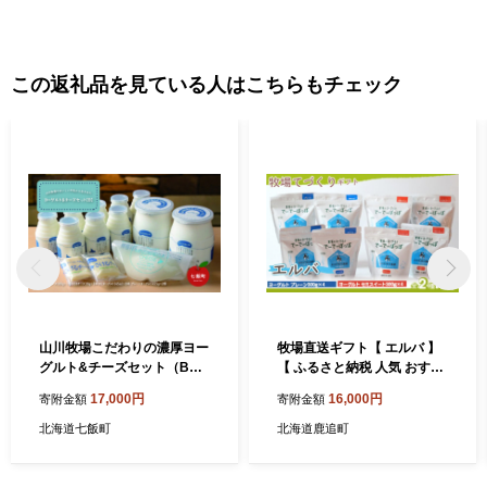
年国調で一時減少しましたが、恵まれた住環境を背景に函館市、
北斗市、七飯町の二市一町で形成する函館圏の一翼を担い、斬次
増加を続けております。 特に、昭和45年に都市計画法が施行さ
この返礼品を見ている人はこちらもチェック
れ、当町においても宅地開発が進み、昭和50年以降は函館市のベ
ットタウンとして急激に増加し、昭和55年国勢調査で初めて２万
人台を達成しました。 平成７年国勢調査では、全道町村で５番目
の人口を有する町となり、増加率では渡島管内でトップの12.8％
の伸びを示し、札幌圏の石狩町（現石狩市）、広島町（現北広島
市）などに次いで全道で３番目となっております。 令和7年12月
末現在の住民基本台帳による人口は 26,824人（男12,451人、女14,3
73人）、世帯数は 14,013世帯です。
山川牧場こだわりの濃厚ヨー
牧場直送ギフト【 エルバ 】
グルト&チーズセット（B）
【 ふるさと納税 人気 おすす
ふるさと納税 人気 おすすめ
め ランキング ヨーグルト プ
17,000円
16,000円
寄附金額
寄附金額
ランキング 山川牧場 ヨーグ
レーンヨーグルト セミスィ
ルト チーズ こだわり セット
ートヨーグルト のむヨーグ
北海道七飯町
北海道鹿追町
北海道 七飯町 送料無料 NAN
ルト 北海道 鹿追町 送料無料
005
】 SKB016