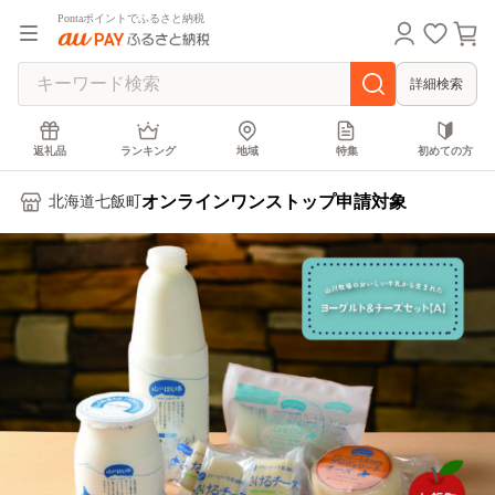
Pontaポイントでふるさと納税
詳細検索
返礼品
ランキング
地域
特集
初めての方
オンラインワンストップ申請対象
北海道七飯町