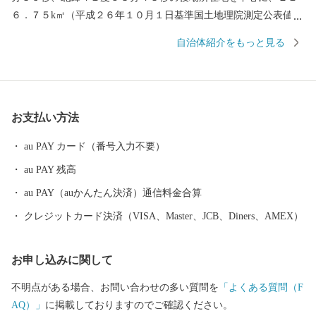
６．７５k㎡（平成２６年１０月１日基準国土地理院測定公表値）
の面積を有する町です。 北方は宿野辺川を境に森町に、北東は
自治体紹介をもっと見る
雨鱒川を境に鹿部町に、南東は横津岳の山頂より蒜沢川を境に函
館市に、平野部の西側は北斗市にそれぞれ接しています。 ま
た、七飯町は大沼トンネルを境に北部と南部に別れ、北部の大沼
地区には、活火山である秀峰駒ヶ岳（標高１，１３１ｍ）と大
お支払い方法
沼・小沼・蓴菜沼を擁する大沼国定公園があり、公園入口は市街
地が形成されており、それに接続する平坦地は水田、山麓一帯に
au PAY カード（番号入力不要）
は酪農・畑作地帯が広がっています。 南部は、ほぼ中央を国道
au PAY 残高
５号が縦断しており、国道沿線は市街地として開発が進んでいま
すが、西側の平野部は水田、東側の丘陵地帯は畑作・果樹地帯と
au PAY（auかんたん決済）通信料金合算
して開発されています。 世界地図で七飯町を見ると、当町は 北
クレジットカード決済（VISA、Master、JCB、Diners、AMEX）
緯４２度線上にあり、同一線上にはシカゴ（アメリカ）、バルセ
ロナ（スペイン）、ローマ（イタリア）、敦煌（中国）などの都
お申し込みに関して
市が多数あります。 ２．気候 七飯町は北海道の南西部に位置し、
降水量は少なく、道内では最も温暖な気候に恵まれ、四季の区別
不明点がある場合、お問い合わせの多い質問を
「よくある質問（F
がはっきり感じられる良好な自然環境を有しております。 ３．人
AQ）」
に掲載しておりますのでご確認ください。
口 七飯町の人口は、昭和34年に精進川鉱山の閉山に伴い、昭和35