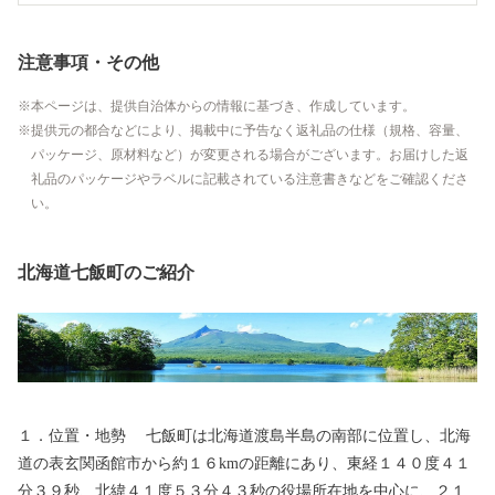
注意事項・その他
本ページは、提供自治体からの情報に基づき、作成しています。
提供元の都合などにより、掲載中に予告なく返礼品の仕様（規格、容量、
パッケージ、原材料など）が変更される場合がございます。お届けした返
礼品のパッケージやラベルに記載されている注意書きなどをご確認くださ
い。
北海道七飯町のご紹介
１．位置・地勢 七飯町は北海道渡島半島の南部に位置し、北海
道の表玄関函館市から約１６kmの距離にあり、東経１４０度４１
分３９秒、北緯４１度５３分４３秒の役場所在地を中心に、２１