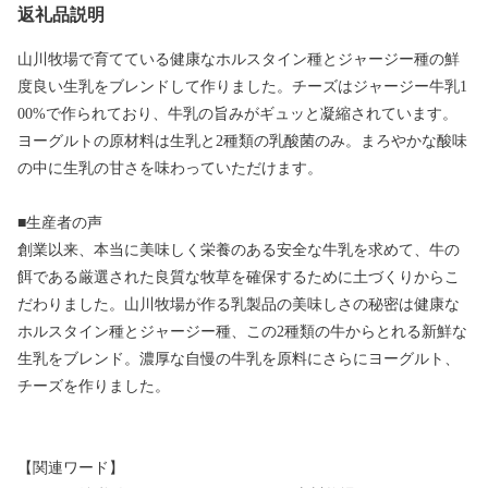
返礼品説明
山川牧場で育てている健康なホルスタイン種とジャージー種の鮮
度良い生乳をブレンドして作りました。チーズはジャージー牛乳1
00%で作られており、牛乳の旨みがギュッと凝縮されています。
ヨーグルトの原材料は生乳と2種類の乳酸菌のみ。まろやかな酸味
の中に生乳の甘さを味わっていただけます。
■生産者の声
創業以来、本当に美味しく栄養のある安全な牛乳を求めて、牛の
餌である厳選された良質な牧草を確保するために土づくりからこ
だわりました。山川牧場が作る乳製品の美味しさの秘密は健康な
ホルスタイン種とジャージー種、この2種類の牛からとれる新鮮な
生乳をブレンド。濃厚な自慢の牛乳を原料にさらにヨーグルト、
チーズを作りました。
【関連ワード】