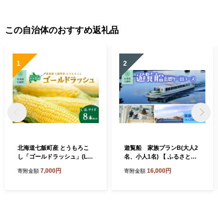
この自治体のおすすめ返礼品
1
2
北海道七飯町産 とうもろこ
遊覧船 家族プランB(大人2
し「ゴールドラッシュ」(L-2
名、小人1名) 【 ふるさと納
Lサイズ) 8本セット (令和8年
税 人気 おすすめ ランキング
7,000円
16,000円
寄附金額
寄附金額
8月上旬より順次発送) 【ふ
遊覧船 観光 体験 アウトドア
るさと納税 人気 ランキング
家族 北海道 七飯町 送料無料
とうもろこし ゴールドラッ
】 NABE018
シュ コーン 8本 セット 北海
道 七飯町 送料無料】 NABT