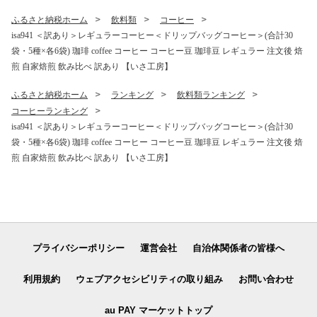
身体に必要な ミネラル成分
(ナトリウム) がたっぷり ク
ふるさと納税ホーム
飲料類
コーヒー
エン酸 1,150mg/本含有 【財
isa941 ＜訳あり＞レギュラーコーヒー＜ドリップバッグコーヒー＞(合計30
宝】
袋・5種×各6袋) 珈琲 coffee コーヒー コーヒー豆 珈琲豆 レギュラー 注文後 焙
煎 自家焙煎 飲み比べ 訳あり 【いさ工房】
ふるさと納税ホーム
ランキング
飲料類ランキング
コーヒーランキング
isa941 ＜訳あり＞レギュラーコーヒー＜ドリップバッグコーヒー＞(合計30
袋・5種×各6袋) 珈琲 coffee コーヒー コーヒー豆 珈琲豆 レギュラー 注文後 焙
煎 自家焙煎 飲み比べ 訳あり 【いさ工房】
プライバシーポリシー
運営会社
自治体関係者の皆様へ
利用規約
ウェブアクセシビリティの取り組み
お問い合わせ
au PAY マーケットトップ