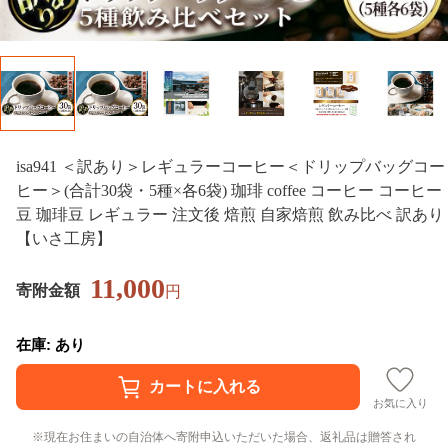
isa941 ＜訳あり＞レギュラーコーヒー＜ドリップバッグコー
ヒー＞(合計30袋・5種×各6袋) 珈琲 coffee コーヒー コーヒー
豆 珈琲豆 レギュラー 注文後 焙煎 自家焙煎 飲み比べ 訳あり
【いさ工房】
11,000
寄附金額
円
在庫: あり
お気に入り
現在お住まいの自治体へ寄附申込いただいた場合、返礼品は贈答され