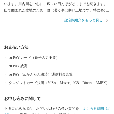
います。川内川を中心に、広～い田んぼがどこまでも続きます。
山で囲まれた盆地のため、夏は暑く冬は寒い土地です。特に冬の
寒さが厳しく『鹿児島の北海道』と言われるほどです。 伊佐市は
自治体紹介をもっと見る
総務大臣よりふるさと納税の指定を受けた自治体です。
お支払い方法
au PAY カード（番号入力不要）
au PAY 残高
au PAY（auかんたん決済）通信料金合算
クレジットカード決済（VISA、Master、JCB、Diners、AMEX）
お申し込みに関して
不明点がある場合、お問い合わせの多い質問を
「よくある質問（F