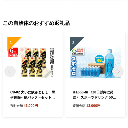
この自治体のおすすめ返礼品
1
2
C8-02 大いに飲みましょ！黒
isa656-tn 〈20日以内に発
伊佐錦＜紙パック＞セット
送〉 スポーツドリンク 500
(1.8L×6本) ふるさと納税 伊
ml 48本 スポゼロ ペットボト
46,000円
13,000円
寄附金額
寄附金額
佐市 特産品 鹿児島 大口酒造
ル カロリーゼロ 天然アルカ
本格焼酎 芋焼酎 焼酎 お酒 芋
リ 温泉水 でつくった スポー
米麹 詰合せ 常温【平酒店】
ツ 飲料 鹿児島県 伊佐市 で製
造 グレープフルーツ の香り