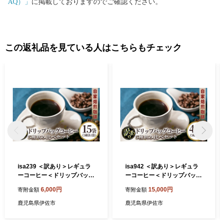
AQ）」
に掲載しておりますのでご確認ください。
この返礼品を見ている人はこちらもチェック
isa239 ＜訳あり＞レギュラ
isa942 ＜訳あり＞レギュラ
ーコーヒー＜ドリップバッグ
ーコーヒー＜ドリップバッグ
コーヒー＞(合計15袋・5種×
コーヒー＞(合計45袋・5種×
6,000円
15,000円
寄附金額
寄附金額
各3袋) 珈琲 coffee コーヒー
各9袋) 珈琲 coffee コーヒー
コーヒー豆 珈琲豆 レギュラ
コーヒー豆 珈琲豆 レギュラ
鹿児島県伊佐市
鹿児島県伊佐市
ー 注文後 焙煎 自家焙煎 飲み
ー 注文後 焙煎 自家焙煎 飲み
比べ 訳あり 【いさ工房】
比べ 訳あり 【いさ工房】