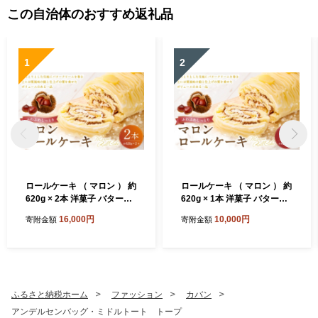
この自治体のおすすめ返礼品
1
2
ロールケーキ （ マロン ） 約
ロールケーキ （ マロン ） 約
620g × 2本 洋菓子 バターク
620g × 1本 洋菓子 バターク
リーム 栗風味 お菓子 菓子 お
リーム 栗風味 お菓子 菓子 お
16,000円
10,000円
寄附金額
寄附金額
かし 焼菓子 ケーキ くり クリ
かし 焼菓子 ケーキ くり クリ
栗
栗
ふるさと納税ホーム
ファッション
カバン
アンデルセンバッグ・ミドルトート トープ