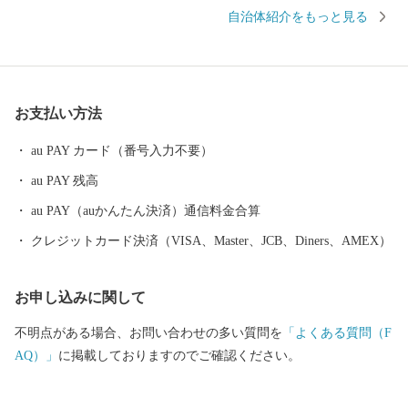
つりが開催され、たくさんの観光客が訪れます。 夏は紅花。 白鷹
自治体紹介をもっと見る
町は日本一の紅花の生産量を誇ります。 「日本の紅(あか)をつく
る町」をキャッチフレーズに掲げ、紅花摘みや紅花染めの体験も
できる紅花まつりが毎年行われます。 秋はアユ。 白鷹のヤナ漁が
本番を迎える初秋、日本一の規模を誇るヤナ場には多くの落ち鮎
お支払い方法
がかかります。 通常よりもひときわ大きく、身のしまりが格別な
白鷹の鮎。 塩焼きだけでなく、お刺身や唐揚げなど、獲れたてな
au PAY カード（番号入力不要）
らではの味覚も楽しめる、秋の風物詩です。 冬は蕎麦。 昔、白鷹
au PAY 残高
町では集落ごとに一軒以上「蕎麦屋」という屋号を持つ家があっ
たほど、蕎麦となじみが深い地域。 そして、現在も隠れた蕎麦の
au PAY（auかんたん決済）通信料金合算
名店がたくさんあり、県内外から生粋の蕎麦好きが訪れます。
クレジットカード決済（VISA、Master、JCB、Diners、AMEX）
お申し込みに関して
不明点がある場合、お問い合わせの多い質問を
「よくある質問（F
AQ）」
に掲載しておりますのでご確認ください。