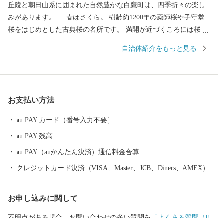
丘陵と朝日山系に囲まれた自然豊かな白鷹町は、四季折々の楽し
みがあります。 春はさくら。 樹齢約1200年の薬師桜や子守堂
桜をはじめとした古典桜の名所です。 満開が近づくころには桜ま
つりが開催され、たくさんの観光客が訪れます。 夏は紅花。 白鷹
自治体紹介をもっと見る
町は日本一の紅花の生産量を誇ります。 「日本の紅(あか)をつく
る町」をキャッチフレーズに掲げ、紅花摘みや紅花染めの体験も
できる紅花まつりが毎年行われます。 秋はアユ。 白鷹のヤナ漁が
本番を迎える初秋、日本一の規模を誇るヤナ場には多くの落ち鮎
お支払い方法
がかかります。 通常よりもひときわ大きく、身のしまりが格別な
白鷹の鮎。 塩焼きだけでなく、お刺身や唐揚げなど、獲れたてな
au PAY カード（番号入力不要）
らではの味覚も楽しめる、秋の風物詩です。 冬は蕎麦。 昔、白鷹
au PAY 残高
町では集落ごとに一軒以上「蕎麦屋」という屋号を持つ家があっ
たほど、蕎麦となじみが深い地域。 そして、現在も隠れた蕎麦の
au PAY（auかんたん決済）通信料金合算
名店がたくさんあり、県内外から生粋の蕎麦好きが訪れます。
クレジットカード決済（VISA、Master、JCB、Diners、AMEX）
お申し込みに関して
不明点がある場合、お問い合わせの多い質問を
「よくある質問（F