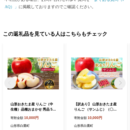
AQ）」
に掲載しておりますのでご確認ください。
この返礼品を見ている人はこちらもチェック
山形おきたま産 りんご（中
【訳あり】 山形おきたま産
生種）品種おまかせ 秀品 5玉
りんご （サンふじ）（〇
～8玉 （約2kg） 山形県産 フ
秀） 14玉～23玉（約5kg）
10,000円
10,000円
寄附金額
寄附金額
ルーツ 果物 【2026年10月発
リンゴ 林檎 果物 【2026年1
送】
1月下旬～12月上旬発送予
山形県白鷹町
山形県白鷹町