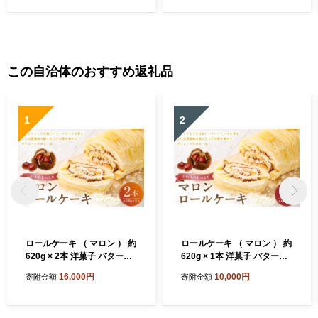
定】
この自治体のおすすめ返礼品
1
2
ロールケーキ （ マロン ） 約
ロールケーキ （ マロン ） 約
620g × 2本 洋菓子 バターク
620g × 1本 洋菓子 バターク
リーム 栗風味 お菓子 菓子 お
リーム 栗風味 お菓子 菓子 お
16,000円
10,000円
寄附金額
寄附金額
かし 焼菓子 ケーキ くり クリ
かし 焼菓子 ケーキ くり クリ
栗
栗