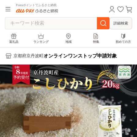
Pontaポイントでふるさと納税
詳細検索
返礼品
ランキング
地域
特集
初めての方
オンラインワンストップ申請対象
京都府京丹波町