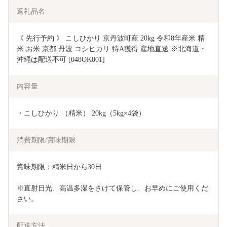
返礼品名
《 先行予約 》 こしひかり 京丹波町産 20kg 令和8年産米 精
米 お米 京都 丹波 コシヒカリ 特A獲得 産地直送 ※北海道・
沖縄は配送不可 [048OK001]
内容量
・こしひかり （精米） 20kg（5kg×4袋）
消費期限/賞味期限
賞味期限：精米日から30日
※直射日光、高温多湿をさけて保管し、お早めにご使用くだ
さい。
配送方法