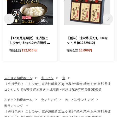
【12カ月定期便】 京丹波こ
【創味】 京の和風だし 3本セ
しひかり 5kg×12カ月連続 合
ット M [012SM012]
計60kg 令和8年産 京都 米 精
132,000円
13,000円
寄附金額
寄附金額
米 コシヒカリ ※北海道・沖
縄は配送不可 [120MB001R]
ふるさと納税ホーム
米・パン
米
《 先行予約 》 こしひかり 京丹波町産 20kg 令和8年産米 精米 お米 京都 丹波
コシヒカリ 特A獲得 産地直送 ※北海道・沖縄は配送不可 [048OK001]
ふるさと納税ホーム
ランキング
米・パンランキング
米ランキング
《 先行予約 》 こしひかり 京丹波町産 20kg 令和8年産米 精米 お米 京都 丹波