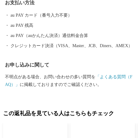
お支払い方法
を活かし、「資源の循環」「経済の循環」「人材の循環」「暮ら
しの循環」を生み出し、京丹波町に住んでいる豊かさや誇り、喜
au PAY カード（番号入力不要）
びを実感できる、そんな「日本のふるさと。自給自足的循環社
au PAY 残高
会」をまちの将来像として施策を展開しています。 京丹波町は、
丹波ブランド食材の丹波栗や丹波黒大豆、京野菜の数々をはじ
au PAY（auかんたん決済）通信料金合算
め、京都府随一の酪農地帯でもあるなど、まさに食材の宝庫で
クレジットカード決済（VISA、Master、JCB、Diners、AMEX）
す。そんな京丹波町の豊かな土壌、きれいな水、澄んだ空気がは
ぐくんだ豊富な食を全国の皆様にお届けすることで、京丹波町の
お申し込みに関して
基幹産業である農業や食産業の活性化にもつなげていきたいと考
えています。
不明点がある場合、お問い合わせの多い質問を
「よくある質問（F
AQ）」
に掲載しておりますのでご確認ください。
この返礼品を見ている人はこちらもチェック