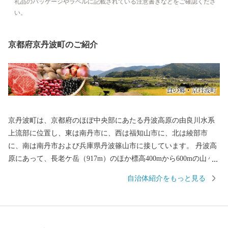
礼品のパッケージやラベルに記載されている注意書きなどをご確認くださ
い。
京都府京丹波町のご紹介
京丹波町は、京都府のほぼ中央部にあたる丹波高原の由良川水系
上流部に位置し、東は南丹市に、西は福知山市に、北は綾部市
に、南は南丹市および兵庫県丹波篠山市に接しています。 丹波高
原にあって、長老ケ岳（917m）のほか標高400mから600mの山々
に囲まれ、南側の山地は分水れいの一部を成しています。 面積30
自治体紹介をもっと見る
3．09平方キロメートルの農山村で、このうち約83％を森林が占
め、この間を縫って耕地が広り、集落が点在しています。 京丹波
町がめざすまちづくりは、営々と受け継がれてきた「森林」
「食」「子育て力」「地元力」といった「あるもの＝地域資源」