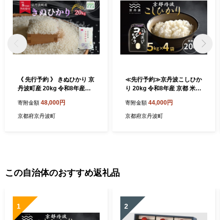
《 先行予約 》 きぬひかり 京
≪先行予約≫京丹波こしひか
丹波町産 20kg 令和8年産米
り 20kg 令和8年産 京都 米
精米 お米 京都 丹波 キヌヒカ
精米 コシヒカリ ※北海道・
48,000円
44,000円
寄附金額
寄附金額
リ 特A獲得 産地直送 ※北海
沖縄は配送不可 [033MB001]
道・沖縄は配送不可 [048OK
京都府京丹波町
京都府京丹波町
002]
この自治体のおすすめ返礼品
1
2