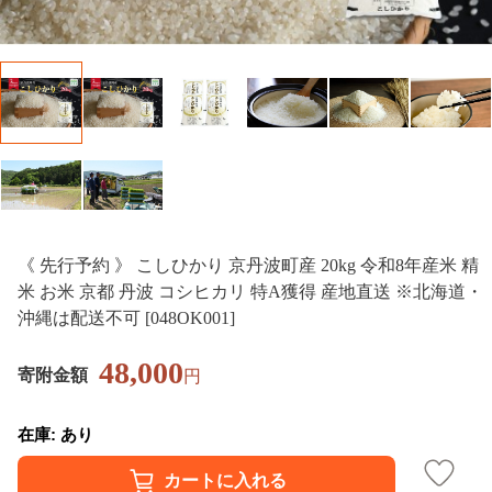
《 先行予約 》 こしひかり 京丹波町産 20kg 令和8年産米 精
米 お米 京都 丹波 コシヒカリ 特A獲得 産地直送 ※北海道・
沖縄は配送不可 [048OK001]
48,000
寄附金額
円
在庫: あり