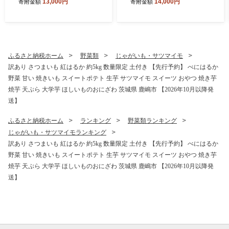
13,000円
14,000円
寄附金額
寄附金額
白米 弁当 こめ おこめ kome
0kg 米10kg 白米 弁当 こめ
okome R7 10キロ 米10kg 国
おこめ kome okome R8 10
産米 お弁当 家族 ファミリー
キロ 米10kg 国産米 お弁当
国産 rice ライス 新生活 新潟
家族 ファミリー 国産 rice ラ
に負けない美味しさ 送料無
イス 新生活 新潟 に負けない
料 茨城県 鹿嶋市
美味しさ 送料無料 茨城県 鹿
ふるさと納税ホーム
野菜類
じゃがいも・サツマイモ
嶋市
訳あり さつまいも 紅はるか 約5kg 数量限定 土付き 【先行予約】 べにはるか
野菜 甘い 焼きいも スイートポテト 生芋 サツマイモ スイーツ おやつ 焼き芋
焼芋 天ぷら 大学芋 ほしいものおにざわ 茨城県 鹿嶋市 【2026年10月以降発
送】
ふるさと納税ホーム
ランキング
野菜類ランキング
じゃがいも・サツマイモランキング
訳あり さつまいも 紅はるか 約5kg 数量限定 土付き 【先行予約】 べにはるか
野菜 甘い 焼きいも スイートポテト 生芋 サツマイモ スイーツ おやつ 焼き芋
焼芋 天ぷら 大学芋 ほしいものおにざわ 茨城県 鹿嶋市 【2026年10月以降発
送】