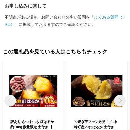
お申し込みに関して
※営業時間外のお問い合わせは、翌営業日以降にご連絡いたしま
す。 ※2026年4月30日までにご寄附いただいた方は、下記連絡先
不明点がある場合、お問い合わせの多い質問を
「よくある質問（F
へお問い合わせください。 鹿嶋市ふるさと納税事務局 （運営：一
AQ）」
に掲載しておりますのでご確認ください。
般社団法人 地域資源活用推進協会） TEL：0942-80-4748 メール：
kashima-ibaraki@furusato-ss.com
………………………………………………………■□■
この返礼品を見ている人はこちらもチェック
訳あり さつまいも 紅はるか
＼焼き芋ファン必見！／ 神
約10kg 数量限定 土付き 【先
崎町産 べにはるか 土付き さ