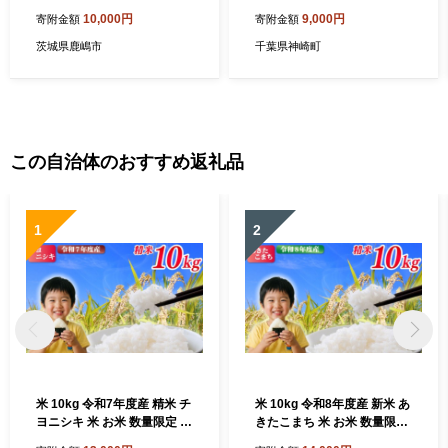
行予約】 べにはるか 野菜 甘
つまいも 5kg｜甘くてねっと
10,000円
9,000円
寄附金額
寄附金額
い 焼きいも スイートポテト
り、M〜Sサイズ混合で保存
生芋 サツマイモ スイーツ お
にもぴったり♪（3月～12月
茨城県鹿嶋市
千葉県神崎町
やつ 焼き芋 焼芋 天ぷら 大学
受付分は1月中旬～3月中旬
芋 ほしいものおにざわ 茨城
発送）さつま芋 焼き芋 焼き
県 鹿嶋市 【2026年10月以降
いも イモ 芋 紅はるか 訳アリ
発送】
干し芋 ほしいも 蜜芋 スイー
トポテト 大学芋 おやつ ねっ
とり しっとり 甘い 高糖度 [0
この自治体のおすすめ返礼品
16-a008-2026]
1
2
米 10kg 令和7年度産 精米 チ
米 10kg 令和8年度産 新米 あ
ヨニシキ 米 お米 数量限定 単
きたこまち 米 お米 数量限定
一原料米 精米10kg 米10kg
単一原料米 ブランド米 精米1