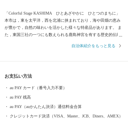
「Colorful Stage KASHIMA ひとあざやかに ひとつのまちに」
本市は，東を太平洋，西を北浦に挟まれており，海や田畑の恵み
が豊かで，自然の味わいを活かした様々な特産品があります。 ま
た，東国三社の一つにも数えられる鹿島神宮を有する歴史的伝統
を持ち，更にはJリーグ鹿島アントラーズのホームタウンとして ス
自治体紹介をもっと見る
ポーツが盛んであり，魅力と活力にあふれたまちです。 2021年に
は、2020東京オリンピック・パラリンピック大会のサッカー競技
が，ここ鹿嶋市で開催されました。 歴史とスポーツのまち，鹿嶋
市に，皆様のますますのご支援を是非お願いいたします。 ≪アク
お支払い方法
セス≫ ・鹿嶋⇔東京間 ＪＲ鹿島線，東関東自動車道 約２
時間 ・鹿嶋⇔東京駅 高速バスで約１時間半 １０分おきに発
au PAY カード（番号入力不要）
着 ・鹿嶋⇔成田国際空港 東関東自動車道で約３０分 東京や成
au PAY 残高
田空港からのアクセスも良好ですので，ぜひ一度お越しくださ
い！ ■□■……………………………………………………… ■ お礼の
au PAY（auかんたん決済）通信料金合算
品・証明書等に関するお問い合わせはこちらへ 鹿嶋市ふるさと納
クレジットカード決済（VISA、Master、JCB、Diners、AMEX）
税係 営業時間：平日 9:00～17:00（土日祝日および年末年始を除
く） TEL：050-1740-8134 メール：kashima@furusato-supports.com