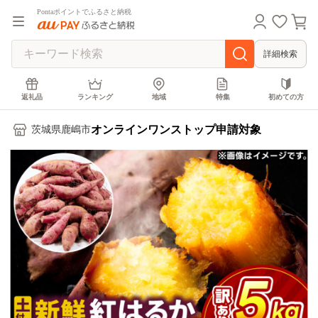
Pontaポイントでふるさと納税
詳細検索
返礼品
ランキング
地域
特集
初めての方
オンラインワンストップ申請対象
茨城県鹿嶋市