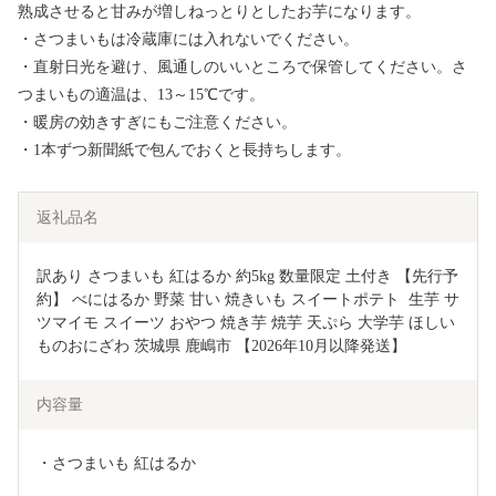
熟成させると甘みが増しねっとりとしたお芋になります。
・さつまいもは冷蔵庫には入れないでください。
・直射日光を避け、風通しのいいところで保管してください。さ
つまいもの適温は、13～15℃です。
・暖房の効きすぎにもご注意ください。
・1本ずつ新聞紙で包んでおくと長持ちします。
返礼品名
訳あり さつまいも 紅はるか 約5kg 数量限定 土付き 【先行予
約】 べにはるか 野菜 甘い 焼きいも スイートポテト  生芋 サ
ツマイモ スイーツ おやつ 焼き芋 焼芋 天ぷら 大学芋 ほしい
ものおにざわ 茨城県 鹿嶋市 【2026年10月以降発送】
内容量
・さつまいも 紅はるか