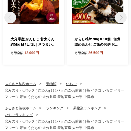
大分県産 かんしょ 甘太くん
からし椎茸 90g × 10個 | 佃煮
約5kg M / L / 2L | さつまいも
詰め合わせ ご飯のお供 おか
さつま芋 サツマイモ 芋 いも
ず おつまみ 肉厚 しいたけ 椎
12,000円
26,500円
寄附金額
寄附金額
紅はるか べにはるか 焼き芋
茸 シイタケ 辛子 からし カラ
おやつ ブランド 九州産 国産
シ 惣菜 懐かしい味 九州産 大
大分県 中津市
分県 中津市
ふるさと納税ホーム
果物類
いちご
恋みのり × 6パック ( 約1500g ) ( 1パック/250g前後 ) | 苺 イチゴ いちご ベリー
フルーツ 果物 くだもの 大分県産 産地直送 大分県 中津市
ふるさと納税ホーム
ランキング
果物類ランキング
いちごランキング
恋みのり × 6パック ( 約1500g ) ( 1パック/250g前後 ) | 苺 イチゴ いちご ベリー
フルーツ 果物 くだもの 大分県産 産地直送 大分県 中津市