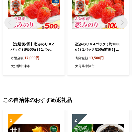
【定期便2回】恋みのり × 2
恋みのり × 4パック ( 約1000
パック ( 約500g ) ( 1パック/2
g ) ( 1パック/250g前後 ) | 苺
50g前後 ) | 苺 イチゴ いちご
イチゴ いちご ベリー フルー
17,000円
13,500円
寄附金額
寄附金額
ベリー フルーツ 果物 くだも
ツ 果物 くだもの 大分県産 産
の 大分県産 産地直送 定期 定
地直送 大分県 中津市
大分県中津市
大分県中津市
期便 大分県 中津市
この自治体のおすすめ返礼品
1
2