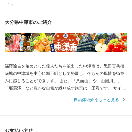
い。
大分県中津市のご紹介
福澤諭吉を始めとした偉人たちを輩出した中津市は、黒田官兵衛
築城の中津城を中心に城下町として発展し、今もその風情を街並
みに感じることができます。 また、「八面山」や「山国川」、
「耶馬溪」など豊かな自然が織り成す絶景は、圧巻です。 サイク
リングロードなど、大自然を利用したアクティビティも楽しめま
自治体紹介をもっと見る
す。 もちろん、市内には温泉スポットも点在しており、‘おんせん
県おおいた’を楽しむことができます。 グルメは、からあげの聖地
「中津からあげ」、数々の海の幸や山の幸などが自慢です。 ふる
さと納税を通して魅力を発信していきたいと思います。
お支払い方法