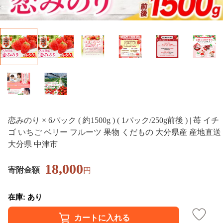
恋みのり × 6パック ( 約1500g ) ( 1パック/250g前後 ) | 苺 イチ
ゴ いちご ベリー フルーツ 果物 くだもの 大分県産 産地直送
大分県 中津市
18,000
寄附金額
円
在庫: あり