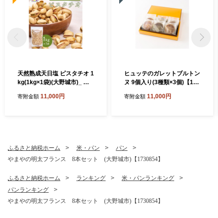
天然熟成天日塩 ピスタチオ 1
ヒュッテのガレットブルトン
kg(1kg×1袋)(大野城市)_ ピ
ヌ 9個入り(3種類×3個)【176
スタチオ ナッツ おつまみ 天
0171】
11,000円
11,000円
寄附金額
寄附金額
然 熟成 天日塩 おやつ スナッ
ク 菓子 風味 コク 大野城市
ギフト プレゼント 贈り物 送
料無料 人気 おすすめ 1kg
【1081988】
ふるさと納税ホーム
米・パン
パン
やまやの明太フランス 8本セット (大野城市)【1730854】
ふるさと納税ホーム
ランキング
米・パンランキング
パンランキング
やまやの明太フランス 8本セット (大野城市)【1730854】