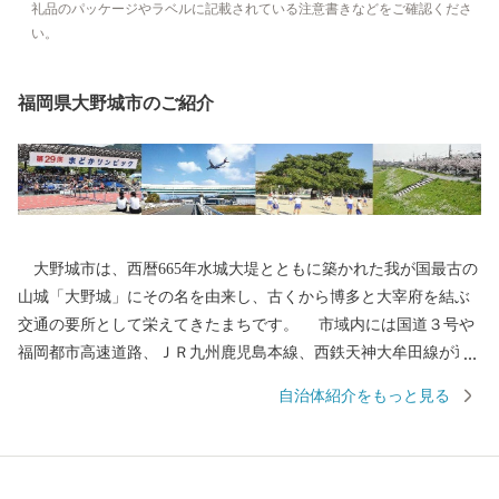
礼品のパッケージやラベルに記載されている注意書きなどをご確認くださ
い。
福岡県大野城市のご紹介
大野城市は、西暦665年水城大堤とともに築かれた我が国最古の
山城「大野城」にその名を由来し、古くから博多と大宰府を結ぶ
交通の要所として栄えてきたまちです。 市域内には国道３号や
福岡都市高速道路、ＪＲ九州鹿児島本線、西鉄天神大牟田線が通
り、九州自動車道太宰府ICや福岡空港にも近く、交通の便に恵ま
自治体紹介をもっと見る
れているとともに、東北部の四王寺山や乙金山、南部の牛頸山な
ど、貴重な緑も残っており、住みやすいまちとして、人口増加が
続いています。 今後も魅力あふれる住みよいまちづくりに取り
組んでまいります。 本市の歴史・施策・将来像にご理解をいた