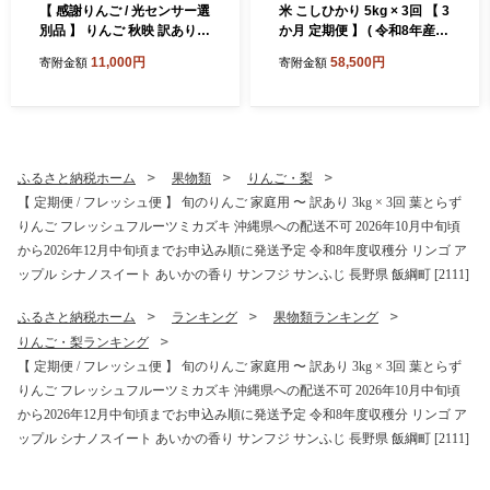
【 感謝りんご / 光センサー選
米 こしひかり 5kg × 3回 【 3
別品 】 りんご 秋映 訳あり 5
か月 定期便 】 ( 令和8年産 )
kg （ 12玉 〜 25玉 ） 交換保
山岸ファームのお米 沖縄県
11,000円
58,500円
寄附金額
寄附金額
証 ながの農業協同組合 2026
への配送不可 2026年10月上
年10月上旬頃から2026年10
旬頃から順次発送予定 コシ
月下旬頃まで順次発送予定
ヒカリ 白米 精米 お米 信州
令和8年度収穫分 傷 不揃い
予約 農家直送 長野県 飯綱町
リンゴ 林檎 果物 フルーツ 信
[2001]
州 長野 予約 長野県 飯綱町
ふるさと納税ホーム
果物類
りんご・梨
[1202]
【 定期便 / フレッシュ便 】 旬のりんご 家庭用 〜 訳あり 3kg × 3回 葉とらず
りんご フレッシュフルーツミカズキ 沖縄県への配送不可 2026年10月中旬頃
から2026年12月中旬頃までお申込み順に発送予定 令和8年度収穫分 リンゴ ア
ップル シナノスイート あいかの香り サンフジ サンふじ 長野県 飯綱町 [2111]
ふるさと納税ホーム
ランキング
果物類ランキング
りんご・梨ランキング
【 定期便 / フレッシュ便 】 旬のりんご 家庭用 〜 訳あり 3kg × 3回 葉とらず
りんご フレッシュフルーツミカズキ 沖縄県への配送不可 2026年10月中旬頃
から2026年12月中旬頃までお申込み順に発送予定 令和8年度収穫分 リンゴ ア
ップル シナノスイート あいかの香り サンフジ サンふじ 長野県 飯綱町 [2111]