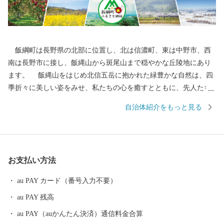
飯綱町は長野県の北部に位置し、北は信濃町、東は中野市、西
南は長野市に接し、飯縄山から斑尾山まで穏やかな丘陵地にあり
ます。 飯縄山をはじめ北信五岳に抱かれた緑豊かな自然は、四
季折々に美しい姿をみせ、私たちの心を癒すとともに、先人たち
の英知とたゆまぬ努力によって、農業はもとよりあらゆる産業や
自治体紹介をもっと見る
私たちの生活すべての基盤となっています。 その豊かな自然と
誇りある歴史を背景に果樹稲作を中心とした農業振興などに積極
的に取組み、現在、長野市のベッドタウンや北信地域の観光拠点
として、また、飯綱町産コシヒカリはもとより、りんごやももな
お支払い方法
ど果樹の一大産地として発展してきました。 大自然に囲まれ四
季を通じて魅力ある飯綱町に是非お立ち寄りください。
au PAY カード（番号入力不要）
au PAY 残高
au PAY（auかんたん決済）通信料金合算