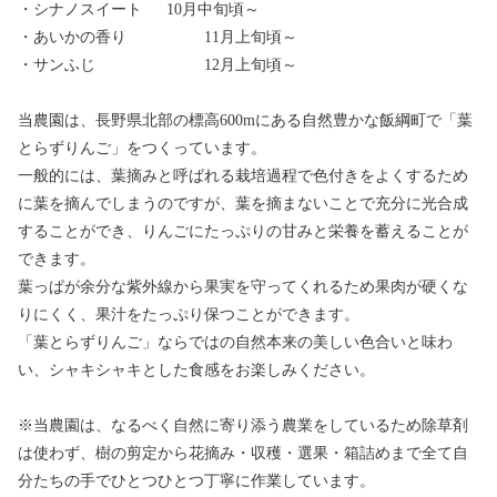
・シナノスイート 10月中旬頃～
・あいかの香り 11月上旬頃～
・サンふじ 12月上旬頃～
当農園は、長野県北部の標高600mにある自然豊かな飯綱町で「葉
とらずりんご」をつくっています。
一般的には、葉摘みと呼ばれる栽培過程で色付きをよくするため
に葉を摘んでしまうのですが、葉を摘まないことで充分に光合成
することができ、りんごにたっぷりの甘みと栄養を蓄えることが
できます。
葉っぱが余分な紫外線から果実を守ってくれるため果肉が硬くな
りにくく、果汁をたっぷり保つことができます。
「葉とらずりんご」ならではの自然本来の美しい色合いと味わ
い、シャキシャキとした食感をお楽しみください。
※当農園は、なるべく自然に寄り添う農業をしているため除草剤
は使わず、樹の剪定から花摘み・収穫・選果・箱詰めまで全て自
分たちの手でひとつひとつ丁寧に作業しています。