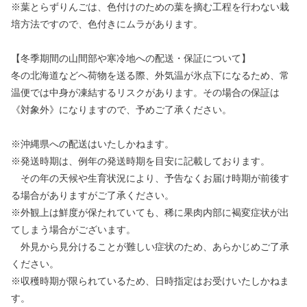
※葉とらずりんごは、色付けのための葉を摘む工程を行わない栽
培方法ですので、色付きにムラがあります。
【冬季期間の山間部や寒冷地への配送・保証について】
冬の北海道などへ荷物を送る際、外気温が氷点下になるため、常
温便では中身が凍結するリスクがあります。その場合の保証は
《対象外》になりますので、予めご了承ください。
※沖縄県への配送はいたしかねます。
※発送時期は、例年の発送時期を目安に記載しております。
その年の天候や生育状況により、予告なくお届け時期が前後す
る場合がありますがご了承ください。
※外観上は鮮度が保たれていても、稀に果肉内部に褐変症状が出
てしまう場合がございます。
外見から見分けることが難しい症状のため、あらかじめご了承
ください。
※収穫時期が限られているため、日時指定はお受けいたしかねま
す。