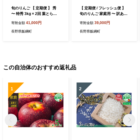
旬のりんご 【 定期便 】 秀
【 定期便 / フレッシュ便 】
〜 特秀 3kg × 2回 葉とらず
旬のりんご 家庭用 〜 訳あり
りんご フレッシュフルーツ
5kg × 2回 葉とらずりんご フ
41,000円
39,000円
寄附金額
寄附金額
ミカズキ 2026年10月中旬頃
レッシュフルーツミカズキ
から2026年12月中旬頃まで
沖縄県への配送不可 2026年
長野県飯綱町
長野県飯綱町
お申込み順に発送予定 令和8
10月中旬頃から2026年12月
年度収穫分 リンゴ アップル
中旬頃までお申込み順に発送
シナノスイート サンフジ サ
予定 令和8年度収穫分 リンゴ
ンふじ 長野県 飯綱町 [2005]
アップル シナノスイート サ
ンフジ サンふじ 長野県 飯綱
町 [2011]
この自治体のおすすめ返礼品
1
2