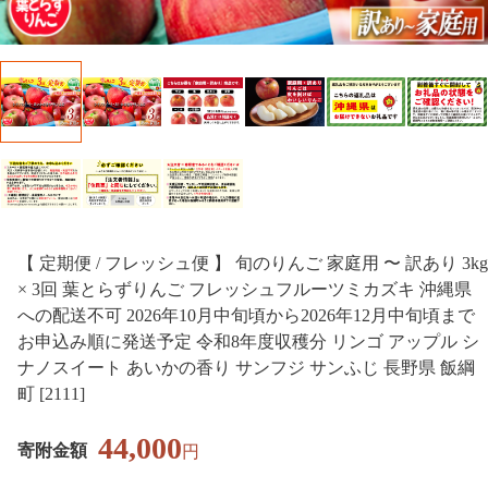
【 定期便 / フレッシュ便 】 旬のりんご 家庭用 〜 訳あり 3kg
× 3回 葉とらずりんご フレッシュフルーツミカズキ 沖縄県
への配送不可 2026年10月中旬頃から2026年12月中旬頃まで
お申込み順に発送予定 令和8年度収穫分 リンゴ アップル シ
ナノスイート あいかの香り サンフジ サンふじ 長野県 飯綱
町 [2111]
44,000
寄附金額
円