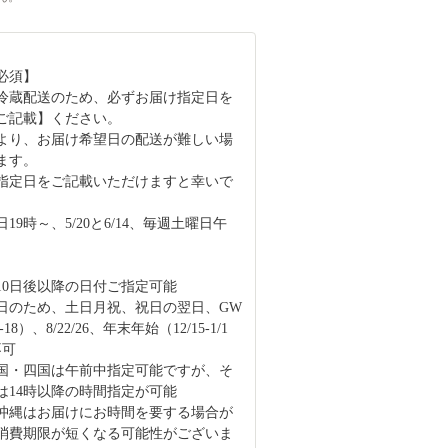
必須】
冷蔵配送のため、必ずお届け指定日を
ご記載】ください。
より、お届け希望日の配送が難しい場
ます。
指定日をご記載いただけますと幸いで
19時～、5/20と6/14、毎週土曜日午
10日後以降の日付ご指定可能
日のため、土日月祝、祝日の翌日、GW
18）、8/22/26、年末年始（12/15-1/1
不可
国・四国は午前中指定可能ですが、そ
は14時以降の時間指定が可能
沖縄はお届けにお時間を要する場合が
消費期限が短くなる可能性がございま