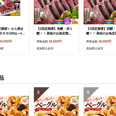
定期便＞ わら焼き
【2回定期便】初鰹・戻り
【2回定期便】初鰹
タキ(300g～400
鰹！！ 高知のお魚定期
鰹！！ 高知のお魚定
ギフト 鰹 藁焼き カ
便！！生鰹藁焼きタタキ〈5
便！！生鰹藁焼きタ
30,000円
38,000円
38,000円
寄附金額
寄附金額
き 鰹のたたき か
月・11月〉 / 年2回お届け 1
月・9月〉 / 年2回お届
たき カツオのたた
～3節 3～5人前 タタキ 鰹の
～3節 3～5人前 タタ
野町
高知県土佐市
高知県土佐市
タキ かつお 高知
タタキ 藁焼き 生カツオ 薬
タタキ 藁焼き 生カツ
 タレ 薬味
味 タレ付き【さかなの森
味 タレ付き 【さか
澤 マル祐】
澤 マル祐】
品
3
4