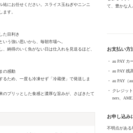
ル祐にお任せください。スライス玉ねぎやニンニ
て、豊かな人
します。
こに、幻の地
美味しいもん
いっぱいお届
した目利き
たします♪ 皆様
という強い思いから、毎朝市場へ。
501 高知県
お支払い方
し、納得のいく魚がない日は仕入れを見送るほど、
電話 ：050-17
ル：aki@furusa
au PAY
au PAY 残
まの感動
するため、一度も冷凍せず「冷蔵便」で発送しま
au PAY
クレジットカ
来のプリッとした食感と濃厚な旨みが、さばきたて
ners、AM
お申し込み
不明点がある