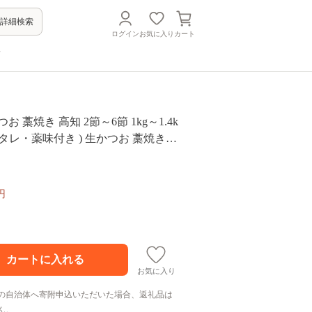
詳細検索
ログイン
お気に入り
カート
方
お 藁焼き 高知 2節～6節 1kg～1.4k
塩・タレ・薬味付き ) 生かつお 藁焼きた
のたたき わら焼き 天然 鰹 かつおた
 たたき 鰹のたたき 鰹たたき わらや
鰹 旬 特産 名産品 厳選 新鮮 国産 高
円
み 海鮮丼 海鮮 魚 魚介 おかず 惣菜
ギフト プレゼント 父の日 高知県 お
 海の幸 生鮮
お気に入り
の自治体へ寄附申込いただいた場合、返礼品は
ん。