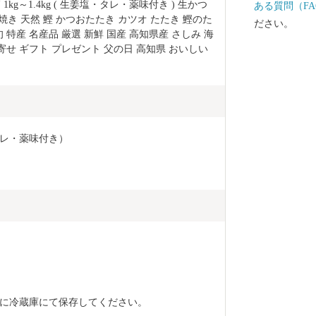
1kg～1.4kg ( 生姜塩・タレ・薬味付き ) 生かつ
ある質問（FA
焼き 天然 鰹 かつおたたき カツオ たたき 鰹のた
ださい。
 特産 名産品 厳選 新鮮 国産 高知県産 さしみ 海
寄せ ギフト プレゼント 父の日 高知県 おいしい 
レ・薬味付き）
に冷蔵庫にて保存してください。