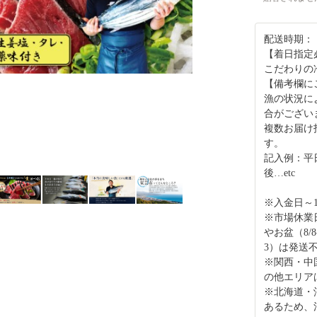
配送時期：
【着日指定
こだわりの
【備考欄に
漁の状況に
合がござい
複数お届け
す。
記入例：平日
後…etc
※入金日～
※市場休業
やお盆（8/8-
3）は発送
※関西・中
の他エリア
※北海道・
あるため、