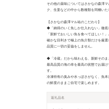
その他の薬味についてはさかなの森澤マ
ク、生姜などの中から数種類を同梱いた
【さかなの森澤マル祐のこだわり】
◆「納得のいく魚しか仕入れない」徹底
「新鮮でおいしい魚を食べてほしい！」
確かな目利きで極上の魚介類だけを厳選
品質に一切の妥協をしません。
◆「冷蔵」だから味わえる、新鮮そのま
最高品質の海の幸を最高の状態でお届け
す。
冷凍特有の臭みや水っぽさがなく、魚本
の鮮度のままご自宅で楽しめます。
返礼品名