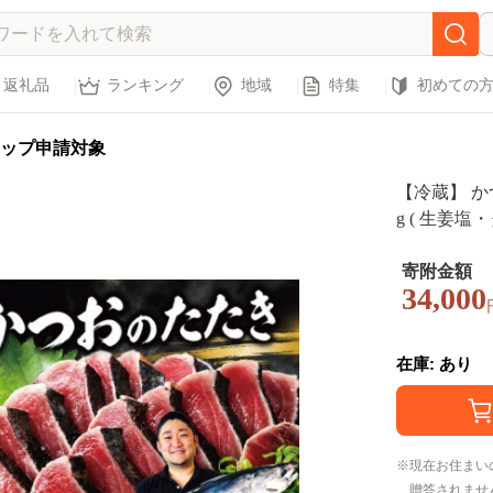
返礼品
ランキング
地域
特集
初めての
ップ申請対象
【冷蔵】 かつ
g ( 生姜
たき かつお
たき カツオ
寄附金額
34,000
き 初鰹 戻り
知県産 さし
お取り寄せ 
在庫: あり
いしい 簡単
現在お住まい
贈答されませ