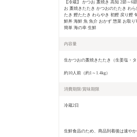
【冷蔵】 かつお 藁焼き 高知 2節～6節 
お 藁焼きたたき かつおのたたき わら
たき 鰹たたき わらやき 初鰹 戻り鰹 旬
鮮丼 海鮮 魚 魚介 おかず 惣菜 お取り
簡単 海の幸 生鮮
内容量
生かつおの藁焼きたたき（生姜塩・タ
約10人前（約1～1.4kg）
消費期限/賞味期限
冷蔵2日
生鮮食品のため、商品到着後は速やか