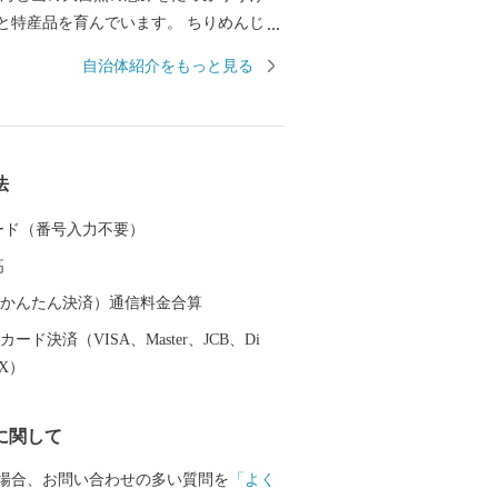
と特産品を育んでいます。 ちりめんじゃ
鶏土佐ジロー、土佐文旦に、マンゴーと
自治体紹介をもっと見る
がたくさん！ これからも安芸市の魅力を
けしていきます！ 応援よろしくお願いい
のご意見をお聞かせください。 〒784-8
安芸市土居82-1 安芸市 商工観光水産課
法
30-1320 FAX ：050-3730-4146 メー
to-supports.com
 カード（番号入力不要）
高
（auかんたん決済）通信料金合算
ード決済（VISA、Master、JCB、Di
EX）
に関して
場合、お問い合わせの多い質問を
「よく