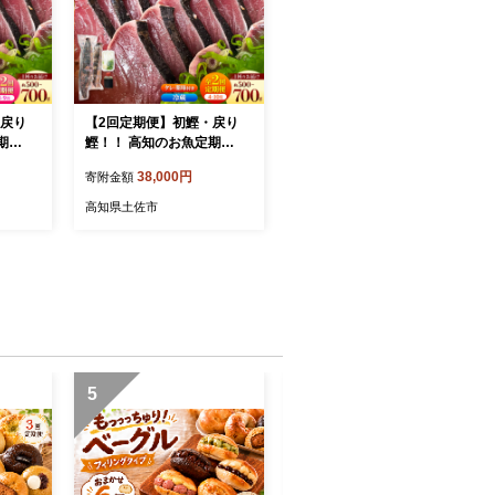
・戻り
【2回定期便】初鰹・戻り
期
鰹！！ 高知のお魚定期
タキ〈3
便！！生鰹藁焼きタタキ〈4
38,000円
寄附金額
け 1
月・10月〉/ 年2回お届け 1
キ 鰹の
～3節 3～5人前 タタキ 鰹の
高知県土佐市
オ 薬
タタキ 藁焼き 生カツオ 薬
なの森
味 タレ付き【さかなの森
澤 マル祐】
5
6