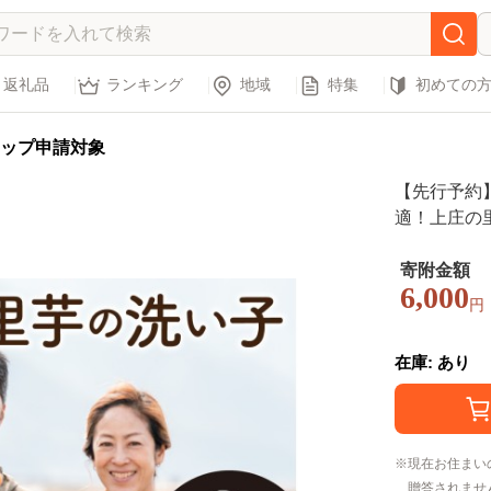
返礼品
ランキング
地域
特集
初めての
ップ申請対象
【先行予約
適！上庄の里
0月中旬よ
寄附金額
6,000
円
在庫: あり
現在お住まい
贈答されませ