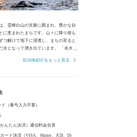
は、霊峰白山の支脈に囲まれ、豊かな自
とに恵まれたまちです。山々に降り積も
ずつ解けて地下に浸透し、まちの至ると
水となって湧き出ています。 「名水百
名水百選」に加え、「水の郷百選」にも
自治体紹介をもっと見る
す。 まちの中心にそびえる越前大野城
「天空の城」として全国的に有名になっ
のふもとには、江戸時代から今もなお残
情ある城下町が広がり、「北陸の小京
法
野市では、未来の子どもた
来の大野市を豊かなものにするため、
 カード（番号入力不要）
やき、たくましく、心ふれあうまち」の
高
、みんなが大野を好きになる「未来へつ
り」を進めています。
（auかんたん決済）通信料金合算
ード決済（VISA、Master、JCB、Di