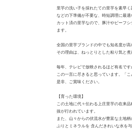
里芋の洗い子を採れたての里芋を素早く
などの下準備が不要な、時短調理に最適
カット済の里芋なので、豚汁やビーフシ
ます。
全国の里芋ブランドの中でも知名度が高
その理由は、ねっとりとした粘り気と煮
毎年、テレビで放映されるほど有名です
この一言に尽きると思っています。「こ
是非、ご賞味ください。
【育った環境】
この土地に代々伝わる上庄里芋の在来品
抜が行われています。
また、山々からの伏流水が豊富な土地柄
ぷりとミネラルを 含んだきれいな水を