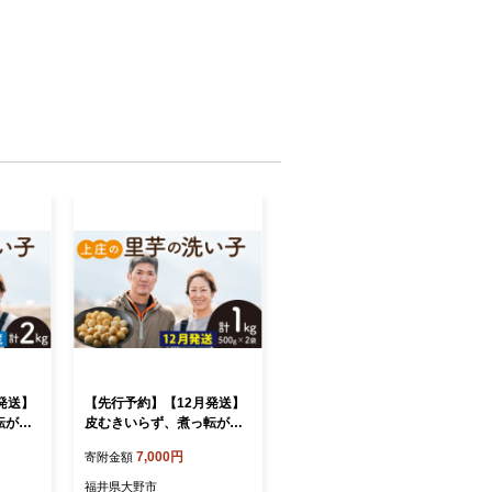
発送】
【先行予約】【12月発送】
転がし
皮むきいらず、煮っ転がし
の洗い
に最適！上庄の里芋の洗い
7,000円
寄附金額
子 1kg【冷凍】
福井県大野市