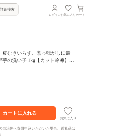
詳細検索
ログイン
お気に入り
カート
方
】皮むきいらず、煮っ転がしに最
芋の洗い子 1kg【カット冷凍】【1
り順次発送】
お気に入り
の自治体へ寄附申込いただいた場合、返礼品は
ん。