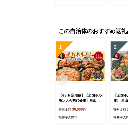
この自治体のおすすめ返礼
1
2
【4ヶ月定期便】【全国ホル
【全国ホ
モン大会初代優勝】星山ホ
勝】 星山
ルモン ホルモン全種類＋
クス ホル
36,000円
寄附金額
寄附金額
若鶏もも肉4ヶ月定期便セッ
べ セット
ト【行列のできるお店】
00g×2
福井県大野市
福井県大
できるお
白 上 ミックス 