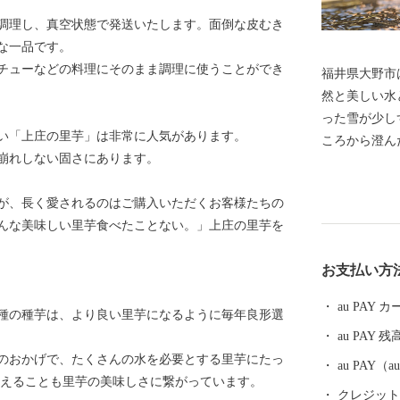
調理し、真空状態で発送いたします。面倒な皮むき
な一品です。
チューなどの料理にそのまま調理に使うことができ
福井県大野市
然と美しい水
った雪が少し
い「上庄の里芋」は非常に人気があります。
ころから澄んだ
崩れしない固さにあります。
選」「平成の
選ばれていま
が、長く愛されるのはご購入いただくお客様たちの
は、日本三大
んな美味しい里芋食べたことない。」上庄の里芋を
ています。城
る短冊状の風
お支払い方
都」と呼ばれています。 大
ちのため、将
au PAY
種の種芋は、より良い里芋になるように毎年良形選
「ひかりかが
au PAY 残
実現を目指し
のおかげで、たくさんの水を必要とする里芋にたっ
なぐまちづく
au PAY
与えることも里芋の美味しさに繋がっています。
クレジットカ