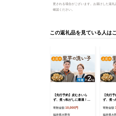
更される場合がございます。お届けした返礼
確認ください。
この返礼品を見ている人は
【先行予約】皮むきいら
【先行予
ず、煮っ転がしに最適！上
ず、煮っ
庄の里芋の洗い子【冷蔵】2
庄の里芋
10,000円
寄附金額
寄附金額
kg 【10月中旬より順次発
凍】【1
送】
送】
福井県大野市
福井県大