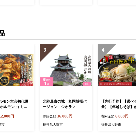
品
3
4
ルモン大会初代優
北陸最古の城 丸岡城桜バ
【先行予約】【選べ
ホルモン 白 ミッ
ージョン ジオラマ
量】【年越しそば】
モン 1.2kg 食べ比
野産 石臼挽き 生そば 
12,000円
36,000円
6,000円
寄附金額
寄附金額
 (白・ミックス 各3
ゆ付 越前そば 【日
袋)(たれ付) 【行列の
不可：12月27日～12
野市
福井県大野市
福井県大野市
店】｜ 焼肉 焼き肉
お届け】【そばラン
味付き肉 焼
一位を獲得 】