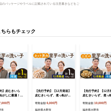
品のパッケージやラベルに記載されている注意書きなどをご
こちらもチェック
約】皮むきいら
【先行予約】【12月発送】
【先行予約】【12月
転がしに最適！上
皮むきいらず、煮っ転がし
皮むきいらず、煮っ
の洗い子 1kg【冷
に最適！上庄の里芋の洗い
に最適！上庄の里芋
7,000円
6,000円
10,000円
寄附金額
寄附金額
0月中旬より順次発
子 1kg【カット冷凍】
子 2kg 【冷蔵】
野市
福井県大野市
福井県大野市