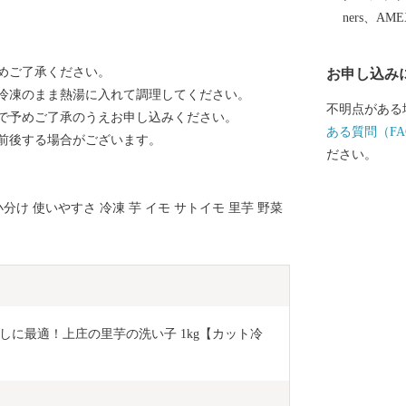
ners、AM
めご了承ください。
お申し込み
冷凍のまま熱湯に入れて調理してください。
不明点がある
で予めご了承のうえお申し込みください。
ある質問（FA
前後する場合がございます。
ださい。
り 小分け 使いやすさ 冷凍 芋 イモ サトイモ 里芋 野菜
に最適！上庄の里芋の洗い子 1kg【カット冷