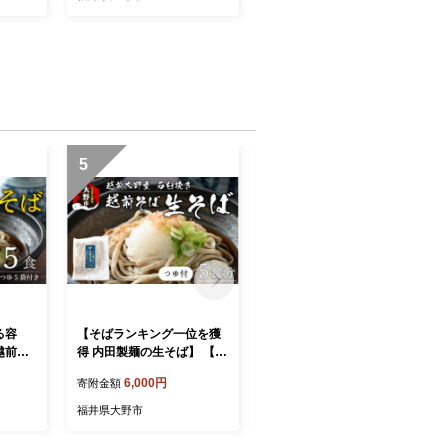
5
6
る容
【そばランキング一位を獲
【令和8年産 新米 先行予
越前大
得 内田製麺の生そば】 【選
約】【12ヶ月定期便】【玄
5食 つ
べる容量】越前そば 5食食
米】福井県大野市 森目の
6,000円
240,000円
寄附金額
寄附金額
付け指定
入り 冷凍保存も可能で美味
コシヒカリ計120kg (5kg×2
月29日
しさ長持ち 越前大野産 石臼
袋) 12回配送 | お米 米 こめ
福井県大野市
福井県大野市
キング
挽き 生蕎麦（つゆ付き）
玄米 コシヒカリ お米 精米
玄米 白米 こめ コメ お米 20