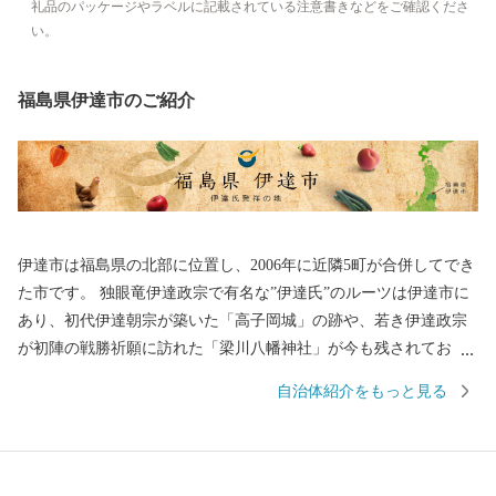
礼品のパッケージやラベルに記載されている注意書きなどをご確認くださ
い。
福島県伊達市のご紹介
伊達市は福島県の北部に位置し、2006年に近隣5町が合併してでき
た市です。 独眼竜伊達政宗で有名な”伊達氏”のルーツは伊達市に
あり、初代伊達朝宗が築いた「高子岡城」の跡や、若き伊達政宗
が初陣の戦勝祈願に訪れた「梁川八幡神社」が今も残されてお
り、また、江戸時代以降は”養蚕業のまち”として発展しました。
自治体紹介をもっと見る
高低差がある盆地特有の地形で、果物がおいしく育ち、現在は名
産のあんぽ柿や、全国有数の収穫量があるモモの産地としても知
られています。荒々しい岩山が特徴の、日本百景にも選ばれてい
る霊山(りょうぜん)といった山をはじめ、伊達市は自然豊かな土地