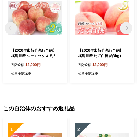
【2026年出荷分先行予約】
【2026年出荷分先行予約】
福島県産 シーエックス 約2k
福島県産 だて白桃 約3kg (6
g (5～7玉) 高橋もも園 大玉
～10玉) 岡崎ファーム 伊達の
13,000円
13,000円
寄附金額
寄附金額
伊達の桃 桃 フルーツ 果物 も
桃 桃 フルーツ 果物 もも モ
も モモ momo F21C-229
モ momo F21C-007
福島県伊達市
福島県伊達市
この自治体のおすすめ返礼品
1
2