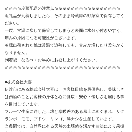
※※※※冷蔵配送の注意点※※※※※※※※※※※※※※※※
返礼品が到着しましたら、そのまま冷蔵庫の野菜室で保存してく
ださい。
一度、常温に戻して保管してしまうと表面に水分が付きやすく、
痛みの原因になる可能性がございます。
冷蔵出荷された桃は常温で追熟しても、甘みが増したり柔らかく
なりません。
到着後、なるべくお早めにお召し上がりください。
※※※※※※※※※※※※※※※※※※※※※※※※※※※※
■株式会社大喜
伊達市にある株式会社大喜は、お客様目線を最優先し、美味しさ
は勿論のことお客様の身体と心に健康・安心・優しさを届ける事
を目指しています。
フルーツ生産に適した土壌と寒暖差のある風土にめぐまれ、サク
ランボ、モモ、ブドウ、リンゴ、洋ナシを生産しています。
当農園では、自然界に有る天然の土壌菌を活かす農法により果樹