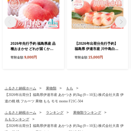
2026年先行予約 福島県産 品
【2026年出荷分先行予約】
種おまかせ どれが届くかお
福島県 伊達市産 川中島白桃
楽しみ白桃 約1kg 旬の桃 数
約2kg (4～7玉) 種まきうさぎ
9,000円
15,000円
寄附金額
寄附金額
量限定 期間限定 桃 もも モモ
株式会社 伊達の桃 桃 フルー
果物 くだもの フルーツ F20
ツ 果物 もも モモ momo F21
C-946
C-296
ふるさと納税ホーム
果物類
もも
【2026年出荷分】福島県伊達市産 あかつき 約3kg (9～10玉) 株式会社大喜 伊
達の桃 桃 フルーツ 果物 もも モモ momo F21C-504
ふるさと納税ホーム
ランキング
果物類ランキング
ももランキング
【2026年出荷分】福島県伊達市産 あかつき 約3kg (9～10玉) 株式会社大喜 伊