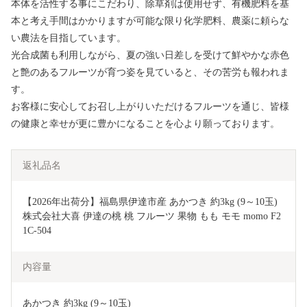
本体を活性する事にこだわり、除草剤は使用せず、有機肥料を基
本と考え手間はかかりますが可能な限り化学肥料、農薬に頼らな
い農法を目指しています。
光合成菌も利用しながら、夏の強い日差しを受けて鮮やかな赤色
と艶のあるフルーツが育つ姿を見ていると、その苦労も報われま
す。
お客様に安心してお召し上がりいただけるフルーツを通じ、皆様
の健康と幸せが更に豊かになることを心より願っております。
返礼品名
【2026年出荷分】福島県伊達市産 あかつき 約3kg (9～10玉) 
株式会社大喜 伊達の桃 桃 フルーツ 果物 もも モモ momo F2
1C-504
内容量
あかつき 約3kg (9～10玉)