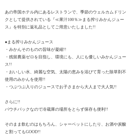
あの帝国ホテル内にあるレストランで、季節のウェルカムドリン
クとして提供されている『≪果汁100％≫まる搾りみかんジュー
ス』を特別に返礼品としてご用意いたしました!!
●まる搾りみかんジュース
・みかんそのものの旨味が凝縮!!
・残留農薬ゼロを目指し、環境にも、人にも優しいみかんジュー
ス!!
・おいしい水、綺麗な空気、太陽の恵みを浴びて育った除草剤不
使用のみかんを使用!!
・つぶつぶ入りのジュースでお子さまから大人まで大人気!!
さらに!!
パウチパックなので冷蔵庫の場所をとらず保存も便利!!
そのまま飲むのはもちろん、シャーベットにしたり、お酒や炭酸
と割ってもGOOD!!