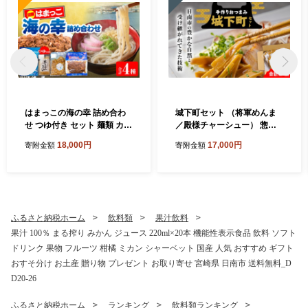
はまっこの海の幸 詰め合わ
城下町セット （将軍めんま
せ つゆ付き セット 麺類 カツ
／殿様チャーシュー） 惣菜
オ マグロ フレーク サラダ グ
加工品 食品 国産 手作り めん
18,000円
17,000円
寄附金額
寄附金額
ルテンフリー 水産物 加工品
ま チャーシュー おつまみ お
惣菜 食品 練り物 簡単調理 お
かず ご飯のお供 ラーメン チ
かず ヘルシー 高たんぱく 低
ャーハン 簡単調理 詰め合わ
カロリー おすすめ お取り寄
せ おすすめ 希少 国産メンマ
せ おすそ分け お土産 ギフト
醤油ベース 冷蔵 宮崎県 日南
宮崎県 日南市 送料無料_CC
市 送料無料_CB120-26
ふるさと納税ホーム
飲料類
果汁飲料
91-26
果汁 100％ まる搾り みかん ジュース 220ml×20本 機能性表示食品 飲料 ソフト
ドリンク 果物 フルーツ 柑橘 ミカン シャーベット 国産 人気 おすすめ ギフト
おすそ分け お土産 贈り物 プレゼント お取り寄せ 宮崎県 日南市 送料無料_D
D20-26
ふるさと納税ホーム
ランキング
飲料類ランキング