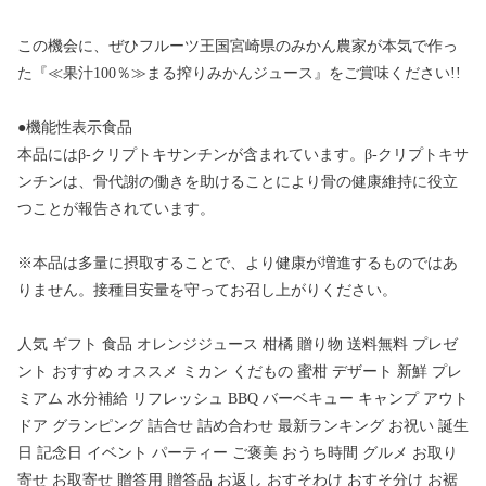
この機会に、ぜひフルーツ王国宮崎県のみかん農家が本気で作っ
た『≪果汁100％≫まる搾りみかんジュース』をご賞味ください!!
●機能性表示食品
本品にはβ-クリプトキサンチンが含まれています。β-クリプトキサ
ンチンは、骨代謝の働きを助けることにより骨の健康維持に役立
つことが報告されています。
※本品は多量に摂取することで、より健康が増進するものではあ
りません。接種目安量を守ってお召し上がりください。
人気 ギフト 食品 オレンジジュース 柑橘 贈り物 送料無料 プレゼ
ント おすすめ オススメ ミカン くだもの 蜜柑 デザート 新鮮 プレ
ミアム 水分補給 リフレッシュ BBQ バーベキュー キャンプ アウト
ドア グランピング 詰合せ 詰め合わせ 最新ランキング お祝い 誕生
日 記念日 イベント パーティー ご褒美 おうち時間 グルメ お取り
寄せ お取寄せ 贈答用 贈答品 お返し おすそわけ おすそ分け お裾