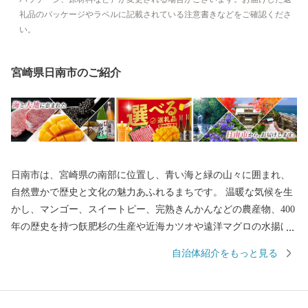
礼品のパッケージやラベルに記載されている注意書きなどをご確認くださ
い。
宮崎県日南市のご紹介
日南市は、宮崎県の南部に位置し、青い海と緑の山々に囲まれ、
自然豊かで歴史と文化の魅力あふれるまちです。 温暖な気候を生
かし、マンゴー、スイートピー、完熟きんかんなどの農産物、400
年の歴史を持つ飫肥杉の生産や近海カツオや遠洋マグロの水揚げ
が盛んな『海の幸、山の幸』の宝庫です。 皆様がふるさと日南市
自治体紹介をもっと見る
にご寄附くださることによって、美しい街並みや豊かな自然を保
存し、次世代の子どもたちの育成を図るとともに、高齢者が心和
むまち、若者たちが活き活きと輝く夢のあるまちに育てていきた