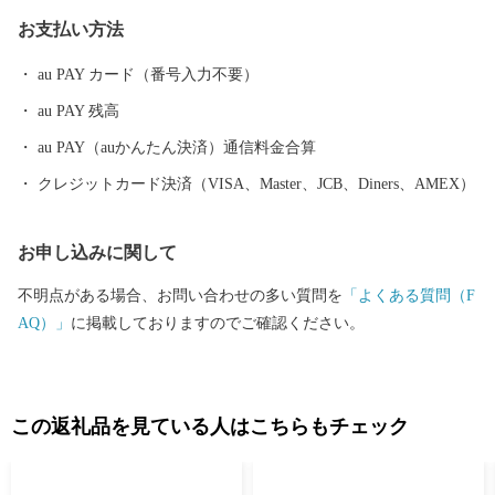
いと思います。 皆様のご支援、ご協力をお願い申し上げます。
お支払い方法
【受領証明書・ワンストップ特例申請書】 ・お申込み画面の【寄
付者情報】に記載の住所に、入金確認後1～2週間程度で発送いた
au PAY カード（番号入力不要）
します。 ・ワンストップ申請を希望される方には、申請用紙を受
au PAY 残高
領証明書とともにお送りしますので、必要事項を記入の上、返信
用封筒に入れて返送してください。 【注意事項】 ※本ページはふ
au PAY（auかんたん決済）通信料金合算
るさと納税専用ページです。 ・寄附のキャンセル、返礼品の変
クレジットカード決済（VISA、Master、JCB、Diners、AMEX）
更・返品はできません。 ・配送日はご指定いただけません。ただ
し、長期不在等のご予定がある場合は、事前にご連絡ください。
お申し込みに関して
・配送業者の保管期限内にお届けの完了ができない場合、返礼品
の引き戻し等を行わせていただきます。またその際、返礼品の再
不明点がある場合、お問い合わせの多い質問を
「よくある質問（F
送はいたしかねますのでご了承くださいませ。 ・お届け先を変更
AQ）」
に掲載しておりますのでご確認ください。
(転送)する場合(発送後を含む)、転送料がかかる場合がございます
ので、ご住所にお間違いがないか十分にご確認の上お申込みくだ
さい。 ・寄附者様ご都合のお受け取り遅延で、生鮮食品等の腐敗
や破損が発生した場合も、再送はいたしかねます。あらかじめご
この返礼品を見ている人はこちらもチェック
了承くださいませ。 ・住民票が日南市にある方は、返礼品の送付
対象になりません。 ・20歳未満の方への酒類の販売は固くお断り