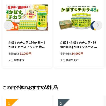
しております。
かぼすのチカラ 190g×48本 |
かぼす<かぼすのチカラ> 19
かぼす カボス ドリンク 飲料
0g×48本 | かぼすジュース か
大分県産 果汁30％ 機能性表
ぼす果汁 かぼすジュース缶
21,000円
24,000円
寄附金額
寄附金額
示食品 大分県 中津市
機能性表示食品 カボス クエ
ン酸 大分県 九州 津久見市 国
大分県中津市
大分県津久見市
産
この自治体のおすすめ返礼品
1
2