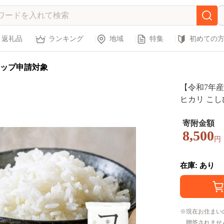
返礼品
ランキング
地域
特集
初めての
ップ申請対象
【令和7年産
ヒカリ こし
こめ コメ 
一原料米 備蓄 
寄附金額
8,500
スパ 日南町
円
在庫: あり
現在お住まい
贈答されませ