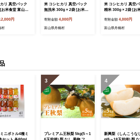
ヒカリ 真空パック
米 コシヒカリ 真空パック
米 コシヒカリ 真空
g [お米食堂 富山県
無洗米 300g × 2袋 [お米食
精米 300g × 2袋 [
050253] お米 米
堂 富山県 舟橋村 5705024
富山県 舟橋村 570502
12,000円
4,000円
4,000円
寄附金額
寄附金額
 無洗米 白米 精米
7] お米 米 こめ コメ 無洗米
お米 米 こめ コメ 無
真空包装 真空パック
白米 精米 ごはん 真空包装
米 精米 ごはん 真空
橋村
富山県舟橋村
富山県舟橋村
期保存 富山県産
真空パック 備蓄 長期保存
空パック 備蓄 長期保
富山県産
山県産
品
3
4
 ミニボトル4種ミ
プレミアム王秋梨 5kg(5～1
新興梨（しんこうなし
本セット 各80ml
6玉前後) 梨 なし 果物 フル
g(6～18玉前後) 梨 