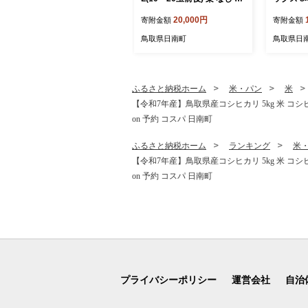
ルーツ 鳥取 高間商店
(まるご
20,000円
寄附金額
寄附金額
んじんジ
ュース) 
鳥取県日南町
鳥取県日
トジュー
林檎 り
日南トマ
ふるさと納税ホーム
米・パン
米
【令和7年産】鳥取県産コシヒカリ 5kg 米 コシヒ
on 予約 コスパ 日南町
ふるさと納税ホーム
ランキング
米
【令和7年産】鳥取県産コシヒカリ 5kg 米 コシヒ
on 予約 コスパ 日南町
プライバシーポリシー
運営会社
自治