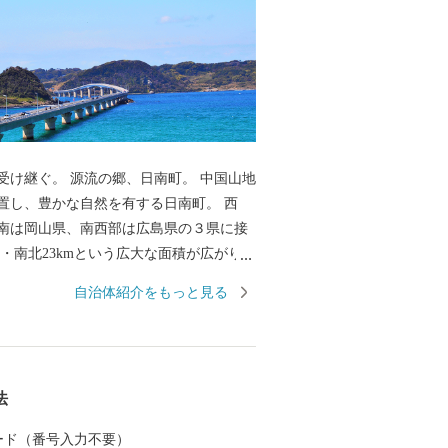
け継ぐ。 源流の郷、日南町。 中国山地
置し、豊かな自然を有する日南町。 西
南は岡山県、南西部は広島県の３県に接
m・南北23kmという広大な面積が広がりま
自治体紹介をもっと見る
清澄な水を育くんでいるのが、日南町の
0％を占める豊かな森林です。 古くから森
きた日南町は、森林保全の取り組みを積
います。
法
 カード（番号入力不要）