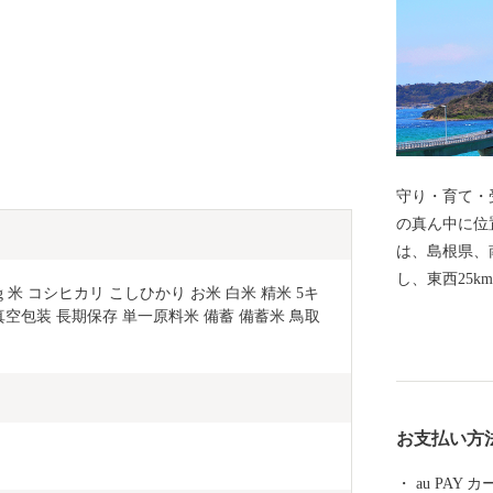
守り・育て・受
の真ん中に位
は、島根県、
し、東西25k
 米 コシヒカリ こしひかり お米 白米 精米 5キ
す。 人間の生活に必要不可欠な水。 鳥取県の一級河
真空包装 長期保存 単一原料米 備蓄 備蓄米 鳥取
川、日野川の
面積のうち9
と共に生きて
極的に行って
お支払い方
au PAY