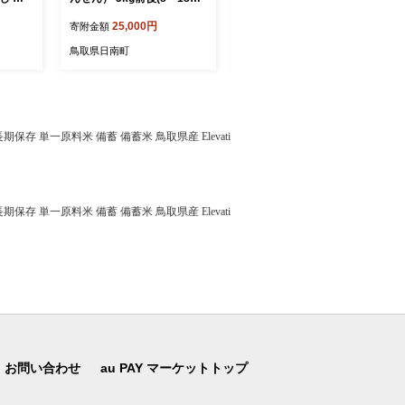
前後) 梨 なし 果物 日南町 高
前後) 梨 なし フルーツ 鳥取
25,000円
29,000円
寄附金額
寄附金額
間商店
高間商店
鳥取県日南町
鳥取県日南町
存 単一原料米 備蓄 備蓄米 鳥取県産 Elevati
存 単一原料米 備蓄 備蓄米 鳥取県産 Elevati
お問い合わせ
au PAY マーケットトップ