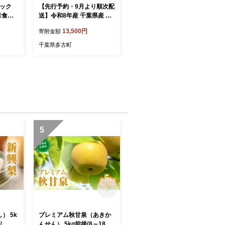
パック
【先行予約・9月より順次配
お米食堂
送】令和8年産 千葉県産 コ
50]
シヒカリ 精米10kg ／ふる
13,500円
寄附金額
洗米 白
さと納税 コシヒカリ こしひ
包装 真
かり 米 精米 こめ 令和8年産
千葉県多古町
存 富
2キロ 10キロ 20キロ 国産
コスパ 千葉県産 多古町 送
料無料 TAKA015
5
6
） 5k
プレミアム秋甘泉（あきか
プレミアム新甘泉（しんか
なし 果
んせん） 5kg前後(8～18玉
んせん） 5kg前後 (9～18玉