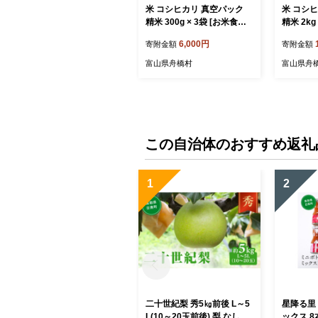
米 コシヒカリ 真空パック
米 コシ
精米 300g × 3袋 [お米食堂
精米 2k
富山県 舟橋村 57050251]
舟橋村 57
6,000円
寄附金額
寄附金額
お米 米 こめ コメ 無洗米 白
こめ コメ
米 精米 ごはん 真空包装 真
ごはん 
富山県舟橋村
富山県舟
空パック 備蓄 長期保存 富
備蓄 長
山県産
この自治体のおすすめ返礼
1
2
二十世紀梨 秀5㎏前後 L～5
星降る里
L(10～20玉前後) 梨 なし フ
ックス 8