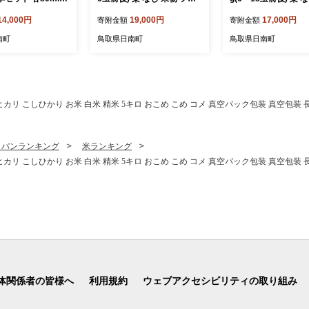
ととまと・極純・に
ーツ 日南町 高間商店
物 日南町 高間商店
14,000円
19,000円
17,000円
寄附金額
寄附金額
ュース・りんごジ
鳥取県日南町 トマ
南町
鳥取県日南町
鳥取県日南町
ス とまと リンゴ
んご リンゴジュース
ト加工
カリ こしひかり お米 白米 精米 5キロ おこめ こめ コメ 真空パック包装 真空包装 長期保
・パンランキング
米ランキング
カリ こしひかり お米 白米 精米 5キロ おこめ こめ コメ 真空パック包装 真空包装 長期保
体関係者の皆様へ
利用規約
ウェブアクセシビリティの取り組み