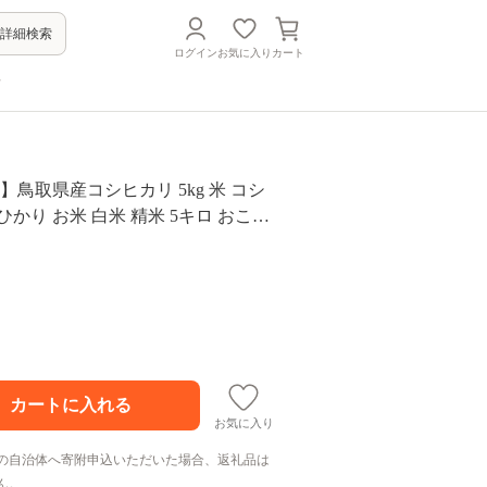
詳細検索
ログイン
お気に入り
カート
方
】鳥取県産コシヒカリ 5kg 米 コシ
ひかり お米 白米 精米 5キロ おこめ
真空パック包装 真空包装 長期保存 単
備蓄米 鳥取県産 Elevation 予約 コ
お気に入り
の自治体へ寄附申込いただいた場合、返礼品は
ん。