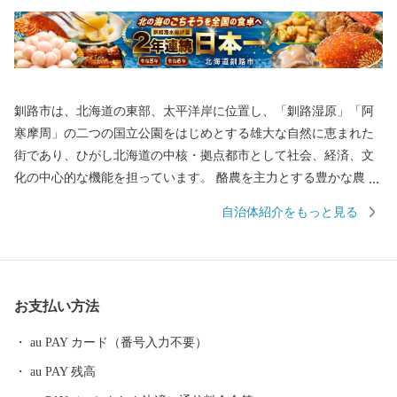
釧路市は、北海道の東部、太平洋岸に位置し、「釧路湿原」「阿
寒摩周」の二つの国立公園をはじめとする雄大な自然に恵まれた
街であり、ひがし北海道の中核・拠点都市として社会、経済、文
化の中心的な機能を担っています。 酪農を主力とする豊かな農業
生産、豊富な森林資源を有する林業、そして国内有数の水揚げ量
自治体紹介をもっと見る
を誇る水産業など、日本の食料基地といえる地域です。 安全・安
心で良質な食料の供給体制の形成に努めるとともに、この恵みを
与えてくれる自然環境の保全や環境調和型の循環社会実現への取
り組みを進めています。 釧路市には、大規模な食品・製薬工場や
お支払い方法
製紙工場のほか、全国唯一の石炭鉱業所が操業しており地域の主
力産業として地域経済の核となっています。 これらの地域産業を
au PAY カード（番号入力不要）
支えているのが重要港湾釧路港や釧路空港であり、現在整備が進
au PAY 残高
められている北海道横断自動車道(高速道路)の完成により今後、飛