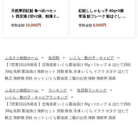
天然厚切紅鮭 食べ比べセッ
紅鮭ししゃもっ子 40g×3個
ト 西京漬 2切×2袋、粕漬 2切
常温 鮭フレーク 鮭ほぐし ふ
×2袋 (計8切) 魚 切り身 漬け
りかけ 鮭 さけ 紅鮭 ししゃも
10,000円
8,000円
寄附金額
寄附金額
粕漬け 西京焼き 西京漬 海鮮
魚 魚介 海産物 海鮮 魚卵 ご
鮭 しゃけ シャケ北海道 釧路
飯のお供 米 弁当 おかず 加工
北海道 あいちょう リピート
品 珍味 ギフト 北海道 釧路市
リピーター 大人気 一番人気
F5F-0173
あいちょう釧路 老舗 ご当地
ローカル スーパー 釧路 釧路
ふるさと納税ホーム
魚貝類
いくら・数の子・キャビア
市 人気 おいしい 美味しい う
【 5営業日以内発送 】北海道産 いくら醤油漬け 80g × 1カップ ＆ ほたて貝柱
まい 道東 北海道 F4F-8513
500g 魚卵 醤油漬け 海鮮セット 貝類 鮮魚 冷凍 いくら イクラ ホタテ ほたて
帆立 海鮮物 貝柱 セット いくら醤油漬 ご飯のお供 海鮮 海鮮丼 国産
ふるさと納税ホーム
ランキング
魚貝類ランキング
いくら・数の子・キャビアランキング
【 5営業日以内発送 】北海道産 いくら醤油漬け 80g × 1カップ ＆ ほたて貝柱
500g 魚卵 醤油漬け 海鮮セット 貝類 鮮魚 冷凍 いくら イクラ ホタテ ほたて
帆立 海鮮物 貝柱 セット いくら醤油漬 ご飯のお供 海鮮 海鮮丼 国産