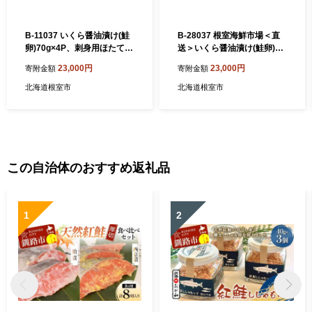
B-11037 いくら醤油漬け(鮭
B-28037 根室海鮮市場＜直
卵)70g×4P、刺身用ほたて貝
送＞いくら醤油漬け(鮭卵)70
柱200g ふるさと納税 根室 ほ
g×4P、刺身用ほたて200gふ
23,000円
23,000円
寄附金額
寄附金額
たて ホタテ 帆立 海鮮
るさと納税ホタテ帆立ほたて
海鮮
北海道根室市
北海道根室市
この自治体のおすすめ返礼品
1
2