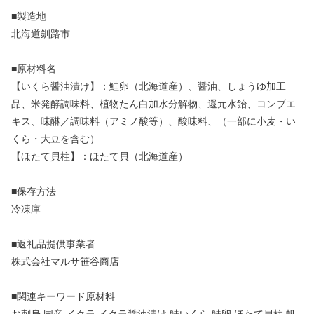
■製造地
北海道釧路市
■原材料名
【いくら醤油漬け】：鮭卵（北海道産）、醤油、しょうゆ加工
品、米発酵調味料、植物たん白加水分解物、還元水飴、コンブエ
キス、味醂／調味料（アミノ酸等）、酸味料、（一部に小麦・い
くら・大豆を含む）
【ほたて貝柱】：ほたて貝（北海道産）
■保存方法
冷凍庫
■返礼品提供事業者
株式会社マルサ笹谷商店
■関連キーワード原材料