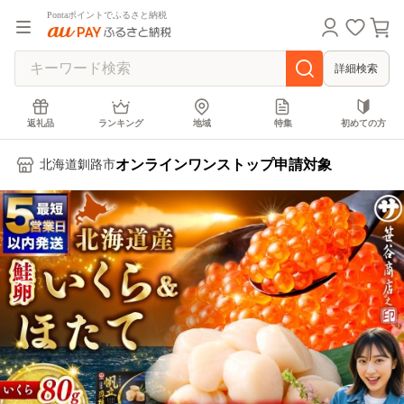
Pontaポイントでふるさと納税
詳細検索
返礼品
ランキング
地域
特集
初めての方
オンラインワンストップ申請対象
北海道釧路市