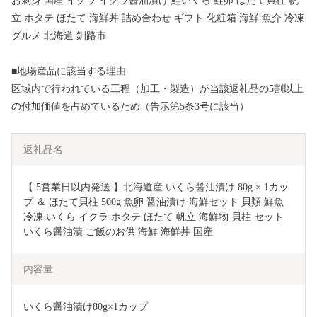
お刺身 国産 イクラ イクラ醤油漬け 鮭いくら 鮭卵 ほたて貝柱 帆
立 ホタテ ほたて 海鮮丼 詰め合わせ ギフト 化粧箱 海鮮 魚介 冷凍
グルメ 北海道 釧路市
■地場産品に該当する理由
区域内で行われている工程（加工・製造）が当該返礼品の5割以上
の付加価値を占めているため（告示第5条3号に該当）
返礼品名
【 5営業日以内発送 】北海道産 いくら醤油漬け 80g × 1カッ
プ ＆ ほたて貝柱 500g 魚卵 醤油漬け 海鮮セット 貝類 鮮魚 
冷凍 いくら イクラ ホタテ ほたて 帆立 海鮮物 貝柱 セット 
いくら醤油漬 ご飯のお供 海鮮 海鮮丼 国産
内容量
いくら醤油漬け80g×1カップ