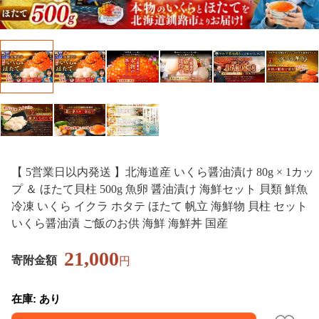
【 5営業日以内発送 】北海道産 いくら醤油漬け 80g × 1カッ
プ ＆ ほたて貝柱 500g 魚卵 醤油漬け 海鮮セット 貝類 鮮魚
冷凍 いくら イクラ ホタテ ほたて 帆立 海鮮物 貝柱 セット
いくら醤油漬 ご飯のお供 海鮮 海鮮丼 国産
21,000
寄附金額
円
在庫: あり