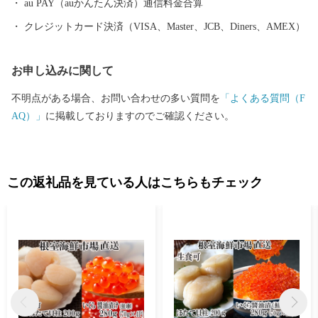
躍的に物流機能が高まるものと期待されています。 また、特別天
au PAY（auかんたん決済）通信料金合算
然記念物｢タンチョウ｣や「阿寒湖のマリモ」をはじめとする世界
クレジットカード決済（VISA、Master、JCB、Diners、AMEX）
的にも貴重で魅力あふれる地域資源が豊富にあります。 さらに、
夏でも最高気温が20度前後と涼しく快適なわが街は、移住・長期
お申し込みに関して
滞在にも適した地域と言えます。 ＜ワンストップ申請書送付先＞
〒860-0833 熊本県熊本市中央区平成3-18-10株式会社5C 釧路市ふ
不明点がある場合、お問い合わせの多い質問を
「よくある質問（F
るさと納税サポートセンター 行 ※1月10日必着となっておりま
AQ）」
に掲載しておりますのでご確認ください。
す。
この返礼品を見ている人はこちらもチェック