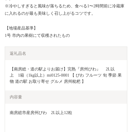
※冷やしすぎると風味が落ちるため、食べる1〜2時間前に冷蔵庫
に入れるのが最も美味しく召し上がるコツです。
【地場産品基準】
1号 市内の果樹にて収穫されたもの
返礼品名
【南房総・道の駅よりお届け】完熟『房州びわ』　 2L以
上　1箱（1kg以上）mi0125-0001 【 びわ フルーツ 旬 季節 果
物 道の駅 お取り寄せ グルメ 房州枇杷 】
内容量
南房総市産房州びわ　2L以上12粒