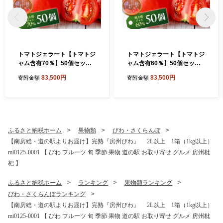
トマトジェラート【トマトジ
トマトジェラート【トマトジ
ャム含有70％】50個セット
ャム含有60％】50個セット
mi0019-0022-3【トマト ジ
ns0019-0022-2【トマト ジ
83,500円
83,500円
寄附金額
寄附金額
ェラート トマトジャム 含有
ェラート トマトジャム 含有
量 須藤牧場生乳 直売所 限定
量 須藤牧場生乳 直売所 限定
アイス 】
アイス 】
ふるさと納税ホーム
果物類
びわ・さくらんぼ
【南房総・道の駅よりお届け】完熟『房州びわ』 2L以上 1箱（1kg以上）
mi0125-0001 【 びわ フルーツ 旬 季節 果物 道の駅 お取り寄せ グルメ 房州枇
杷 】
ふるさと納税ホーム
ランキング
果物類ランキング
びわ・さくらんぼランキング
【南房総・道の駅よりお届け】完熟『房州びわ』 2L以上 1箱（1kg以上）
mi0125-0001 【 びわ フルーツ 旬 季節 果物 道の駅 お取り寄せ グルメ 房州枇