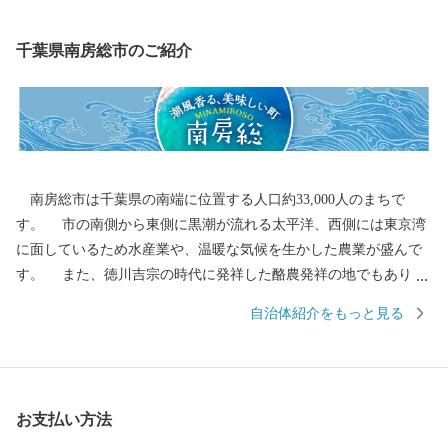
千葉県南房総市のご紹介
南房総市は千葉県の南端に位置する人口約33,000人のまちで
す。 市の南側から東側に黒潮が流れる太平洋、西側には東京湾
に面しているため水産業や、温暖な気候を生かした農業が盛んで
す。 また、徳川吉宗の時代に発祥した酪農発祥の地でもありま
す。 全国でもトップクラスの水揚量を誇る伊勢えびやさざえ、あ
自治体紹介をもっと見る
わびは全国の市場を通じて食卓や料理店を賑わせています。 地元
から直接ご寄附いただいた皆様のご家庭にお送りする鮮度と各市
場に届くまでの時間、日数が同じですので鮮度抜群の商品をお送
りできます。 豊富な海産物を活かした干物をはじめ加工品や、明
お支払い方法
治42年以来、天皇・皇后両陛下に献上が続いている最高級の枇杷