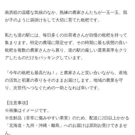
南房総の温暖な気候のなか、熟練の農家さんたちが一玉一玉、我
が子のように袋掛けをして大切に育てた枇杷です。
私たち道の駅には、毎日多くの出荷者さんが自慢の枇杷を持って
集まります。特定の農場に限定せず、その時期に最も状態の良い
枇杷を複数の農家さんから募り、道の駅の厳しい選果基準をクリ
アしたものだけをパッキングしています。
『今年の枇杷も最高だね！』と農家さんと笑い合いながら、産地
の活気と初夏の香りをそのままお届けします。地域の農業を守
り、次世代へつなぐための一助となれば幸いです。
【注意事項】
※画像はイメージです。
※生鮮品（非常に傷みやすい果実）のため、配送に2日以上かかる
「北海道・九州・沖縄・離島」へのお届けは原則お受けできませ
ん。