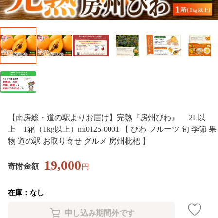
【南房総・道の駅よりお届け】完熟『房州びわ』 2L以
上 1箱（1kg以上）mi0125-0001 【 びわ フルーツ 旬 季節 果
物 道の駅 お取り寄せ グルメ 房州枇杷 】
19,000
寄附金額
円
在庫：なし