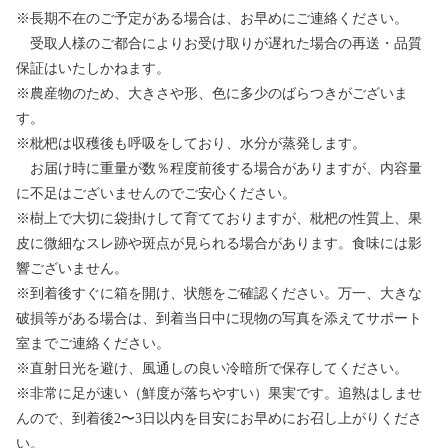
※長期不在のご予定がある場合は、お早めにご連絡ください。
受取人様のご都合によりお受け取りが遅れた場合の再送・品質
保証はいたしかねます。
※農産物のため、大きさや形、色に多少のばらつきがございま
す。
※枇杷は収穫後も呼吸をしており、水分が蒸発します。
お届け時に重量が数％程度前後する場合がありますが、内容量
に不足はございませんのでご安心ください。
※樹上で大切に袋掛けして育てておりますが、枇杷の性質上、果
皮に微細なスレ跡や斑点が見られる場合があります。食味には影
響ございません。
※到着後すぐに箱を開け、状態をご確認ください。万一、大きな
破損等がある場合は、到着当日中に現物の写真を添えてサポート
室までご連絡ください。
※直射日光を避け、風通しの良い冷暗所で保存してください。
※非常に足が速い（鮮度が落ちやすい）果実です。追熟はしませ
んので、到着後2〜3日以内を目安にお早めにお召し上がりくださ
い。