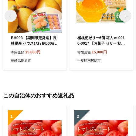
BH093 【期間限定発送】長
極枇杷ゼリー6個 箱入 mi001
崎県産 ハウスびわ 約500g 化
0-0017 【お菓子 ゼリー 枇杷
粧箱入り [ フルーツ 果物 く
半実 みずみずしい 甘味 果肉
15,000円
15,000円
寄附金額
寄附金額
だもの びわ ビワ 枇杷 数量限
ギフト 果物 スイーツ】
定 季節限定 初夏 長崎県 島原
長崎県島原市
千葉県南房総市
市 ]
この自治体のおすすめ返礼品
1
2